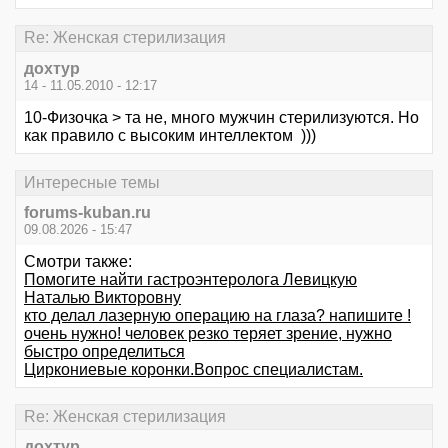
Re: Женская стерилизация
дохтур
14 - 11.05.2010 - 12:17
10-Физочка > та не, много мужчин стерилизуются. Но
как правило с высоким интеллектом )))
Интересные темы
forums-kuban.ru
09.08.2026 - 15:47
Смотри также:
Помогите найти гастроэнтеролога Левицкую
Наталью Викторовну
кто делал лазерную операцию на глаза? напишите !
очень нужно! человек резко теряет зрение, нужно
быстро определиться
Циркониевые коронки.Вопрос специалистам.
Re: Женская стерилизация
дохтур