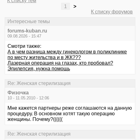
К списку тем
1
>
К списку форумов
Интересные темы
forums-kuban.ru
09.08.2026 - 15:47
Смотри также:
А в чем разница между гинекологом в поликлинике
по месту жительства и в ЖК???
Лазерная операция на глазах, кто пробовал?
Эпилепсия, нужна помощь
Re: Женская стерилизация
Физочка
10 - 11.05.2010 - 12:06
Мне кажется партнеры реже соглашаются на данную
процедуру. В основном хотят такую операцию
женщины. Почему?((((((
Re: Женская стерилизация