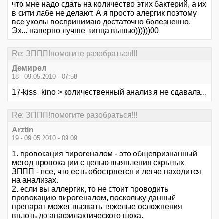
что мне надо сдать на количество этих бактерий, а их
в сити лабе не делают. А я просто алергик поэтому
все уколы воспринимаю достаточно болезненно.
Эх... наверно лучше винца выпью))))))00
Re: ЗППП!помогите разобраться!!!
Демирел
18 - 09.05.2010 - 07:58
17-kiss_kino > количественный анализ я не сдавала...
Re: ЗППП!помогите разобраться!!!
Arztin
19 - 09.05.2010 - 09:09
1. провокация пирогеналом - это общепризнанный
метод провокации с целью выявления скрытых
ЗППП - все, что есть обостряется и легче находится
на анализах.
2. если вы аллергик, то не стоит проводить
провокацию пирогеналом, поскольку данный
препарат может вызвать тяжелые осложнения
вплоть до анафилактического шока.