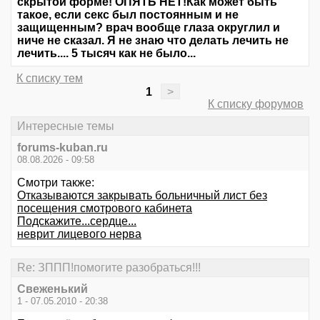
скрытой форме! ОПЯТЬ НЕТ!Как может быть
такое, если секс был постоянным и не
защищенным? врач вообще глаза округлил и
ниче не сказал. Я не знаю что делать лечить не
лечить.... 5 тысяч как не было...
К списку тем
1
>
К списку форумов
Интересные темы
forums-kuban.ru
08.08.2026 - 09:58
Смотри также:
Отказываются закрывать больничный лист без
посещения смотрового кабинета
Подскажите...сердце...
неврит лицевого нерва
Re: ЗППП!помогите разобраться!!!
Свеженький
1 - 07.05.2010 - 20:38