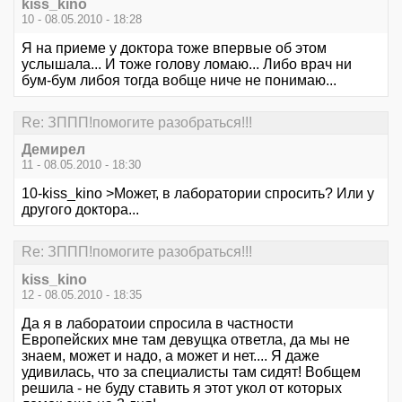
kiss_kino
10 - 08.05.2010 - 18:28
Я на приеме у доктора тоже впервые об этом
услышала... И тоже голову ломаю... Либо врач ни
бум-бум либоя тогда вобще ниче не понимаю...
Re: ЗППП!помогите разобраться!!!
Демирел
11 - 08.05.2010 - 18:30
10-kiss_kino >Может, в лаборатории спросить? Или у
другого доктора...
Re: ЗППП!помогите разобраться!!!
kiss_kino
12 - 08.05.2010 - 18:35
Да я в лаборатоии спросила в частности
Европейских мне там девущка ответла, да мы не
знаем, может и надо, а может и нет.... Я даже
удивилась, что за специалисты там сидят! Вобщем
решила - не буду ставить я этот укол от которых