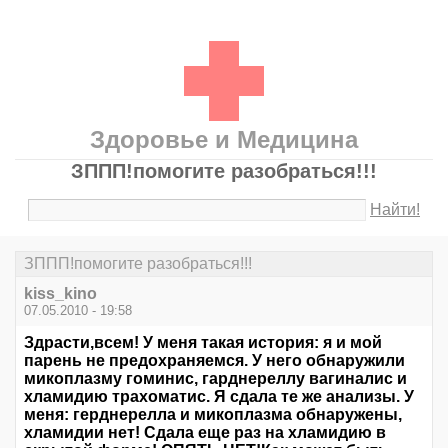
Здоровье и Медицина
ЗППП!помогите разобраться!!!
Найти!
ЗППП!помогите разобраться!!!
kiss_kino
07.05.2010 - 19:58
Здрасти,всем! У меня такая история: я и мой
парень не предохраняемся. У него обнаружили
микоплазму гоминис, гарднереллу вагиналис и
хламидию трахоматис. Я сдала те же анализы. У
меня: герднерелла и микоплазма обнаружены,
хламидии нет! Сдала еще раз на хламидию в