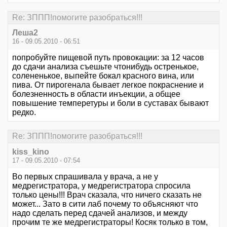
Re: ЗППП!помогите разобраться!!!
Леша2
16 - 09.05.2010 - 06:51
попробуйте пищевой путь провокации: за 12 часов
до сдачи анализа съешьте чтонибудь остренькое,
солененькое, выпейте бокал красного вина, или
пива. От пирогенала бывает легкое покраснение и
болезненность в области инъекции, а общее
повышение темперетуры и боли в суставах бывают
редко.
Re: ЗППП!помогите разобраться!!!
kiss_kino
17 - 09.05.2010 - 07:54
Во первых спрашивала у врача, а не у
медрегистратора, у медрегистратора спросила
только цены!!! Врач сказала, что ничего сказать не
может... Зато в сити лаб почему то объясняют что
надо сделать перед сдачей анализов, и между
прочим те же медрегистраторы! Косяк только в том,