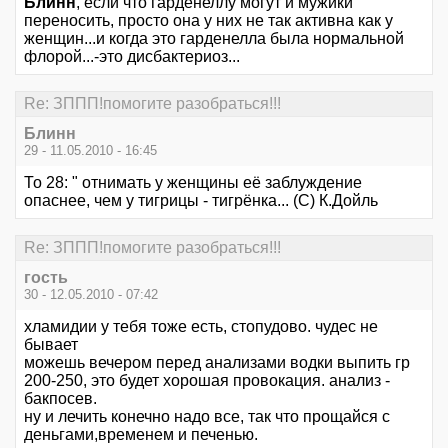
Блинн
, если что гарденеллу могут и мужики
переносить, просто она у них не так активна как у
женщин...и когда это гарденелла была нормальной
флорой...-это дисбактериоз...
Re: ЗППП!помогите разобраться!!!
Блинн
29 - 11.05.2010 - 16:45
То 28: " отнимать у женщины её заблуждение
опаснее, чем у тигрицы - тигрёнка... (С) К.Дойль
Re: ЗППП!помогите разобраться!!!
гость
30 - 12.05.2010 - 07:42
хламидии у тебя тоже есть, стопудово. чудес не
бывает
можешь вечером перед анализами водки выпить гр
200-250, это будет хорошая провокация. анализ -
бакпосев.
ну и лечить конечно надо все, так что прощайся с
деньгами,временем и печенью.