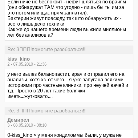
Если ничё не беспокоит - нефиг шляться по врачям
(они обнаружат ТАМ что угодно - лишь бы ты им за
это потом или щас прям заплатил).
Бактерии живут повсюду, так што обнаружить их -
всего лишь дело техники.
Как же до нашего времени люди выжили миллионы
лет без анализов а?
Re: ЗППП!помогите разобраться!!!
kiss_kino
2 - 07.05.2010 - 21:36
у него вылез баланопастит, врач и отправил его на
анализы, хотя хз от чего... я уже запугана всякими
историями про частные клиники, про неучей вачей и
т.д. Просто в 20 лет такие болячки
иметь...жутковато....
Re: ЗППП!помогите разобраться!!!
Демирел
3 - 08.05.2010 - 08:10
0-kiss_kino > у меня кондиломмы были, у мужа не