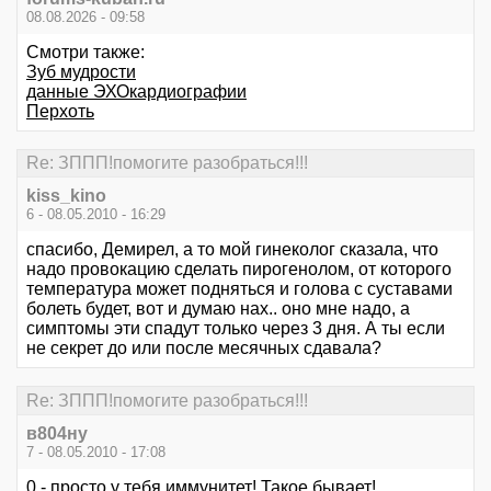
08.08.2026 - 09:58
Смотри также:
Зуб мудрости
данные ЭХОкардиографии
Перхоть
Re: ЗППП!помогите разобраться!!!
kiss_kino
6 - 08.05.2010 - 16:29
спасибо, Демирел, а то мой гинеколог сказала, что
надо провокацию сделать пирогенолом, от которого
температура может подняться и голова с суставами
болеть будет, вот и думаю нах.. оно мне надо, а
симптомы эти спадут только через 3 дня. А ты если
не секрет до или после месячных сдавала?
Re: ЗППП!помогите разобраться!!!
в804ну
7 - 08.05.2010 - 17:08
0 - просто у тебя иммунитет! Такое бывает!