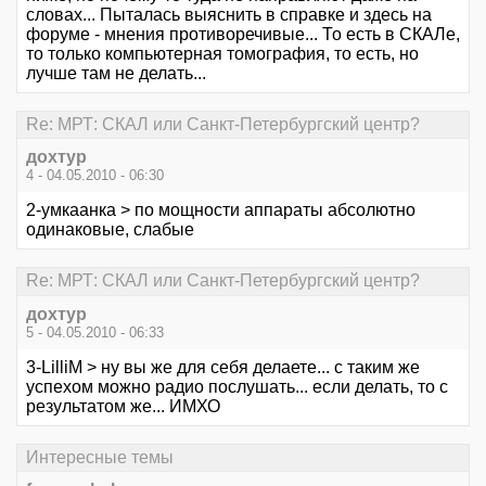
словах... Пыталась выяснить в справке и здесь на
форуме - мнения противоречивые... То есть в СКАЛе,
то только компьютерная томография, то есть, но
лучше там не делать...
Re: МРТ: СКАЛ или Санкт-Петербургский центр?
дохтур
4 - 04.05.2010 - 06:30
2-умкаанка > по мощности аппараты абсолютно
одинаковые, слабые
Re: МРТ: СКАЛ или Санкт-Петербургский центр?
дохтур
5 - 04.05.2010 - 06:33
3-LilliM > ну вы же для себя делаете... с таким же
успехом можно радио послушать... если делать, то с
результатом же... ИМХО
Интересные темы