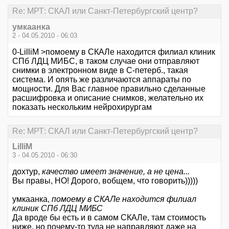
Re: МРТ: СКАЛ или Санкт-Петербургский центр?
умкаанка
2 - 04.05.2010 - 06:03
0-LilliM >помоему в СКАЛе находится филиал клиник
СПб ЛДЦ МИБС, в таком случае они отправляют
снимки в электронном виде в С-петерб., такая
система. И опять же различаются аппараты по
мощности. Для Вас главное правильно сделанные
расшифровка и описание снимков, желательно их
показать нескольким нейрохирургам
Re: МРТ: СКАЛ или Санкт-Петербургский центр?
LilliM
3 - 04.05.2010 - 06:30
дохтур,
качество имеет значение, а не цена...
Вы правы, НО! Дорого, вобщем, что говорить)))))
умкаанка,
помоему в СКАЛе находится филиал
клиник СПб ЛДЦ МИБС
Да вроде бы есть и в самом СКАЛе, там стоимость
ниже, но почему-то туда не направляют даже на