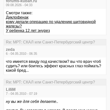
forums-kuban.ru
09.08.2026 - 04:33
Смотри также:
Диклофенак
кому делали операцию по удалению щитовидной
железы?
У ребенка 12 лет энурез
Re: МРТ: СКАЛ или Санкт-Петербургский центр?
zeda
6 - 04.05.2010 - 06:35
что имеется ввиду под качеством? вы что врач чтоб
судить? или боитесь эффект красных глаз поймать?
какой бред...
Re: МРТ: СКАЛ или Санкт-Петербургский центр?
LilliM
7 - 04.05.2010 - 07:19
ну вы же для себя делаете..