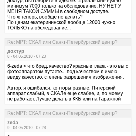
дохтур, Вы говорите в идеале. В реале мне нужно
минимум 7000 только на обследование. НУ НЕТ У
МЕНЯ ТАКОЙ СУММЫ в свободном доступе.
Что ж теперь, вообще не делать?
По ценам екатерининской вообще 12000 нужно.
ТОЛЬКО на обследование...
Re: МРТ: СКАЛ или Санкт-Петербургский центр?
дохтур
8 - 04.05.2010 - 07:23
6-zeda > что бред, качество? красные глаза - это вы с
фотоаппаратом путаете... под качеством я имею
ввиду качество, степень разрешения изображения.
Автор, я ошибался, конторы разные. Питерский
аппарат слабый, в СКАЛе еще слабее, и, по моему
не работает. Лучше делать в ККБ или на Гаражной
Re: МРТ: СКАЛ или Санкт-Петербургский центр?
zeda
9 - 04.05.2010 - 07:28