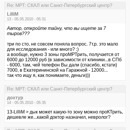
Re: МРТ: СКАЛ или Санкт-Петербургский центр?
LilliM
13 - 05.05.2010 - 05:31
Автор, откройте тайну, что вы ищете за 7
тыров???
три по сто, не совсем поняла вопрос. 7т.р. это мало
для исследования - или много? :)
а вообще, нужно 3 зоны проМРТрить, получается от
6000 до 12000 руб (в зависимости от клиники...в СПб
- 6000, там, чей телефон Вы дали (спасибо, кстати)
7000, в Екатерининской на Гаражной - 12000...
так что ищу я, как понимаете, деньги)))
Re: МРТ: СКАЛ или Санкт-Петербургский центр?
дохтур
14 - 05.05.2010 - 05:35
13-LilliM > дык может какую-то зону можно проКТрить,
дешевле же...какой доктор назначил, невролог?