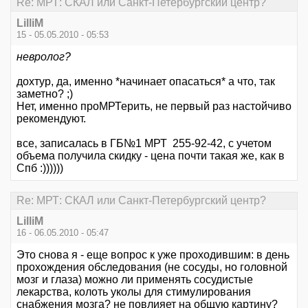
Re: МРТ: СКАЛ или Санкт-Петербургский центр?
LilliM
15 - 05.05.2010 - 05:53
невролог?
дохтур, да, именно *начинает опасаться* а что, так
заметно? ;)
Нет, именно проМРТерить, не первый раз настойчиво
рекомендуют.
все, записалась в ГБ№1 МРТ 255-92-42, с учетом
объема получила скидку - цена почти такая же, как в
Спб :))))))
Re: МРТ: СКАЛ или Санкт-Петербургский центр?
LilliM
16 - 06.05.2010 - 05:47
Это снова я - еще вопрос к уже проходившим: в день
прохождения обследования (не сосуды, но головной
мозг и глаза) можно ли применять сосудистые
лекарства, колоть уколы для стимулирования
снабжения мозга? не повлияет на общую картину?