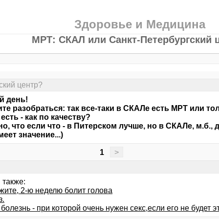
Здоровье и Медицина
МРТ: СКАЛ или Санкт-Петербургский 
ский центр?
й день!
те разобраться: так все-таки в СКАЛе есть МРТ или то
 есть - как по качеству?
но, что если что - в Питерском лучше, но в СКАЛе, м.б.
меет значение...)
1
>
 также:
жите, 2-ю неделю болит голова
з.
 болезнь - при которой очень нужен секс,если его не будет 