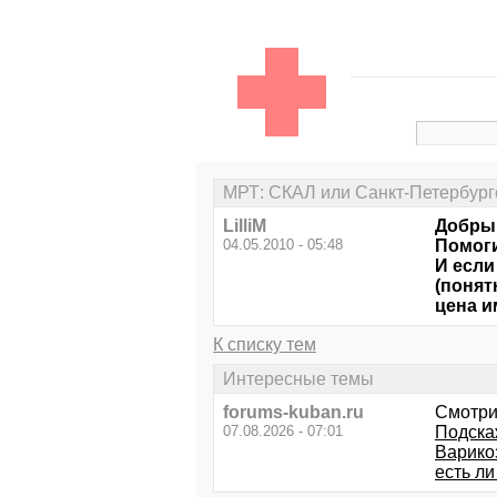
МРТ: СКАЛ или Санкт-Петербург
LilliM
Добры
04.05.2010 - 05:48
Помоги
И если
(понят
цена и
К списку тем
Интересные темы
forums-kuban.ru
Смотри
07.08.2026 - 07:01
Подска
Варико
есть ли