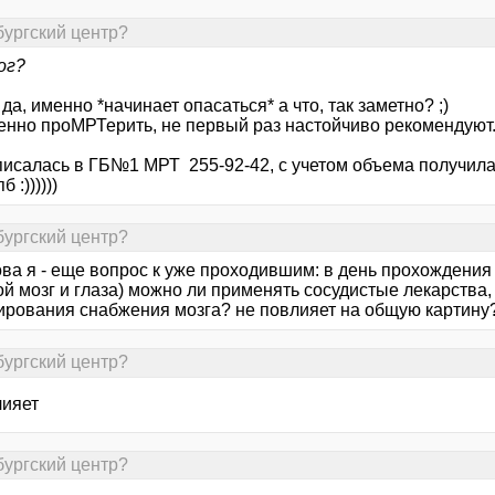
бургский центр?
ог?
 да, именно *начинает опасаться* а что, так заметно? ;)
менно проМРТерить, не первый раз настойчиво рекомендуют
писалась в ГБ№1 МРТ 255-92-42, с учетом объема получила 
б :))))))
бургский центр?
ова я - еще вопрос к уже проходившим: в день прохождения
й мозг и глаза) можно ли применять сосудистые лекарства,
ирования снабжения мозга? не повлияет на общую картину
бургский центр?
лияет
бургский центр?