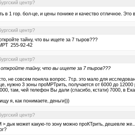
бургский центр?
ь в 1 гор. бол-це, и цены пониже и качество отличное. Это
бургский центр?
откройте тайну, что вы ищете за 7 тыров???
РТ 255-92-42
бургский центр?
 откройте тайну, что вы ищете за 7 тыров???
сто, не совсем поняла вопрос. 7т.р. это мало для исследован
е, нужно 3 зоны проМРТрить, получается от 6000 до 12000 р
000, там, чей телефон Вы дали (спасибо, кстати) 7000, в Е
.
 ищу я, как понимаете, деньги)))
бургский центр?
iM > дык может какую-то зону можно проКТрить, дешевле же..
ог?