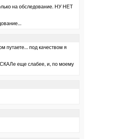
олько на обследование. НУ НЕТ
ование...
ом путаете... под качеством я
 СКАЛе еще слабее, и, по моему