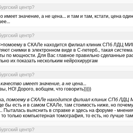
бургский центр?
о имеет значение, а не цена... и там и там, кстати, цена оди
ее...
бургский центр?
iM >помоему в СКАЛе находится филиал клиник СПб ЛДЦ МИБ
яют снимки в электронном виде в С-петерб., такая система
ты по мощности. Для Вас главное правильно сделанные ра
льно их показать нескольким нейрохирургам
бургский центр?
,
качество имеет значение, а не цена...
ы, НО! Дорого, вобщем, что говорить)))))
ка,
помоему в СКАЛе находится филиал клиник СПб ЛДЦ
е бы есть и в самом СКАЛе, там стоимость ниже, но почему
.. Пыталась выяснить в справке и здесь на форуме - мнения
то только компьютерная томография, то есть, но лучше там 
бургский центр?