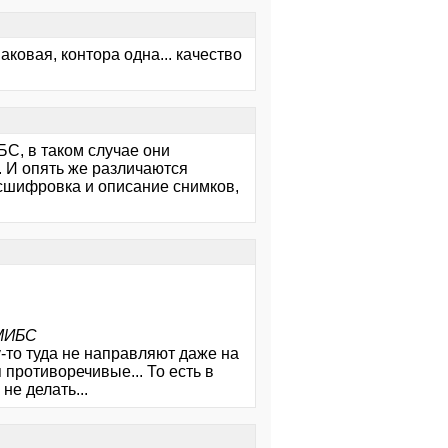
наковая, контора одна... качество
С, в таком случае они
. И опять же различаются
сшифровка и описание снимков,
 МИБС
-то туда не направляют даже на
 противоречивые... То есть в
не делать...