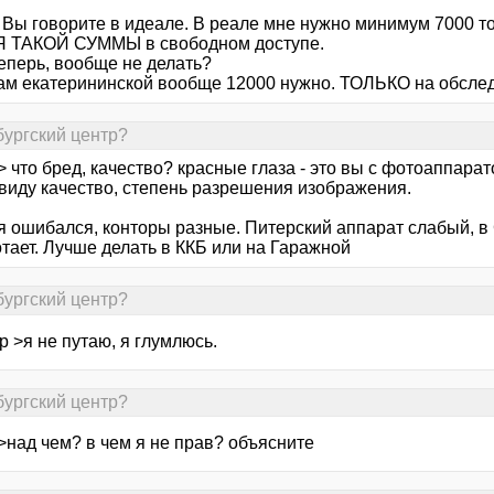
, Вы говорите в идеале. В реале мне нужно минимум 7000 т
 ТАКОЙ СУММЫ в свободном доступе.
еперь, вообще не делать?
ам екатерининской вообще 12000 нужно. ТОЛЬКО на обслед
бургский центр?
> что бред, качество? красные глаза - это вы с фотоаппарат
виду качество, степень разрешения изображения.
 я ошибался, конторы разные. Питерский аппарат слабый, в
тает. Лучше делать в ККБ или на Гаражной
бургский центр?
р >я не путаю, я глумлюсь.
бургский центр?
>над чем? в чем я не прав? объясните