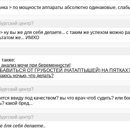
анка > по мощности аппараты абсолютно одинаковые, слаб
бургский центр?
M > ну вы же для себя делаете... с таким же успехом можно ра
ьтатом же... ИМХО
 также:
 анализ мочи при беременности!
ЗБАВИТЬСЯ ОТ ГРУБОСТЕЙ (НАТАПТЫШЕЙ) НА ПЯТКАХ
аюсь ночью, что делать?
бургский центр?
ется ввиду под качеством? вы что врач чтоб судить? или б
? какой бред...
бургский центр?
е для себя делаете..