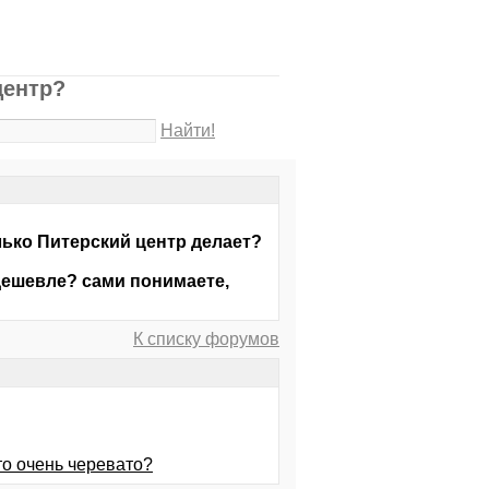
центр?
Найти!
лько Питерский центр делает?
, дешевле? сами понимаете,
К списку форумов
это очень черевато?