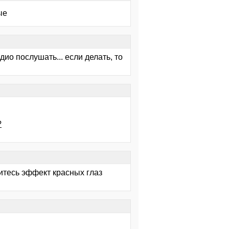
ые
дио послушать... если делать, то
?
оитесь эффект красных глаз