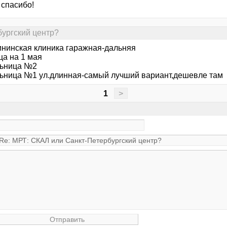
 спасибо!
бургский центр?
ининская клиника гаражная-дальняя
ца на 1 мая
льница №2
льница №1 ул.длинная-самый лучший вариант,дешевле там
1
>