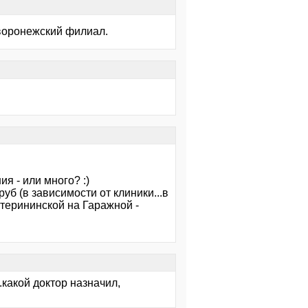
 воронежский филиал.
ия - или много? :)
уб (в зависимости от клиники...в
катерининской на Гаражной -
.какой доктор назначил,