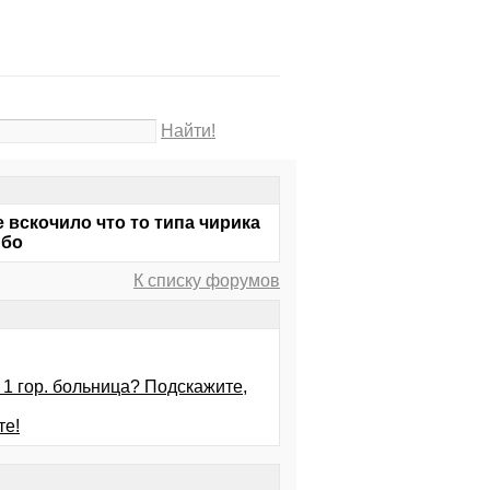
Найти!
вскочило что то типа чирика
ибо
К списку форумов
 1 гор. больница? Подскажите,
те!