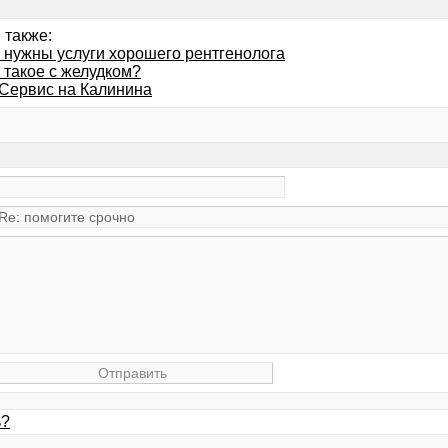
 также:
 нужны услуги хорошего рентгенолога
 такое с желудком?
Сервис на Калинина
ь?