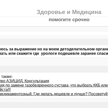
Здоровье и Медицина
помогите срочно
юсь за выражение но на моем детоделательном органе 
лать или скажите где урологи подешевле заранее спас
 также:
тво АЗИЦИД. Консультация
ия по замене тазобедренного сустава, что выбрать ККБ или
ста!!!
 медикаментозный. Где делать дешевле и лучше? Посоветуй