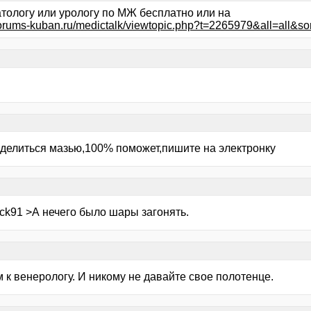
атологу или урологу по МЖ бесплатно или на
/forums-kuban.ru/medictalk/viewtopic.php?t=2265979&all=all&so
оделиться мазью,100% поможет,пишите на электронку
ck91 >А нечего было шары загонять.
 к венерологу. И никому не давайте свое полотенце.