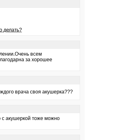
о делать?
лении.Очень всем
благодарна за хорошее
аждого врача своя акушерка???
о с акушеркой тоже можно