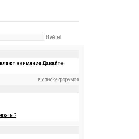
Найти!
деляют внимание.Давайте
К списку форумов
параты?