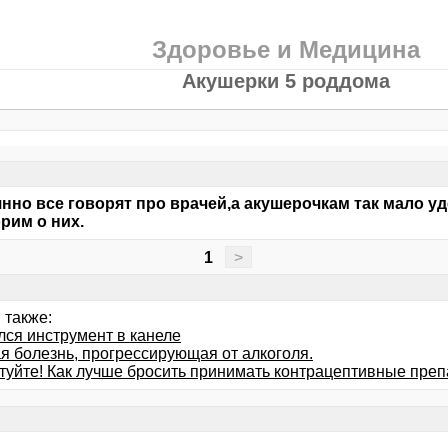
Здоровье и Медицина
Акушерки 5 роддома
нно все говорят про врачей,a акушерочкам так мало у
рим о них.
1
>
 также:
лся инструмент в канеле
я болезнь, прогрессирующая от алкоголя.
туйте! Как лучше бросить принимать контрацептивные пре