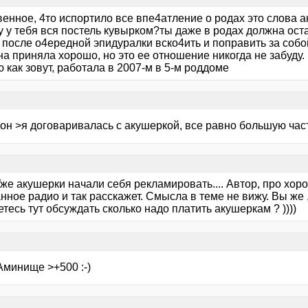
енное, 4то испортило все впе4атление о родах это слова а
у у тебя вся постель кувырком?ты даже в родах должна ос
я после о4ередной эпидуралки вско4ить и поправить за собой 
а приняла хорошо, но это ее отношение никогда не забуду.
 как зовут, работала в 2007-м в 5-м роддоме
дон >я договаривалась с акушеркой, все равно большую час
Уже акушерки начали себя рекламировать.... Автор, про хо
ное радио и так расскажет. Смысла в теме не вижу. Вы же 
тесь тут обсуждать сколько надо платить акушеркам ? ))))
Аминище >+500 :-)