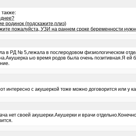
 также:
еднее?
ие родинок (подскажите,плиз)
жите пожалуйста, УЗИ на раннем сроке беременности нужн
ла в РД № 5,лежала в послеродовом физиологическом отде
на.Акушерка ыо время родов была очень позитивная.Я ей 
ние.
вот интересно с акушеркой тоже можно договорится или у к
рача нет своей акушерки.Акушерки и врачи отдельно.Конечн
рится.