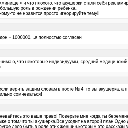
минище > и что плохого, что акушерки стали себя рекламир
 большую роль в рождении ребенка..
кому-то не нравится просто игнорируйте тему!!!
дон + 1000000....я полностью согласен
понимаю, что некоторые индивидуумы, средний медицинский
....
если верить вашим словам в посте № 4, то вы акушерка, а 
сильно сомневаться!
невайтесь это ваше право! Поверьте мне когда ты береме
же о том,что ты акушерка.Все уходит на второй план.Одно 
другое дело быть в роле этих женщин,которым это расск