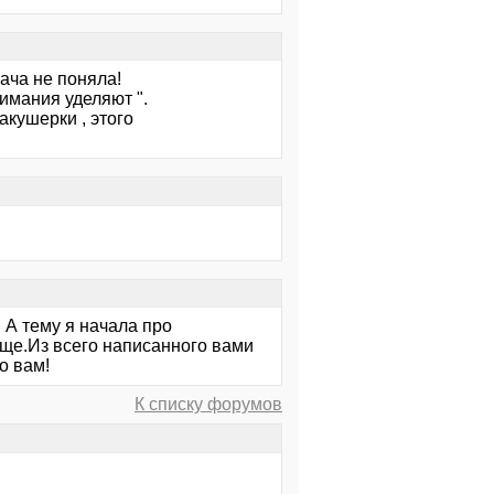
рача не поняла!
нимания уделяют ".
акушерки , этого
 А тему я начала про
ще.Из всего написанного вами
ибо вам!
К списку форумов