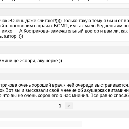
чок >Очень даже считают!)))) Только такую тему я бы и от в
вайте поговорим о врачах БСМП, им так мало бедненьким в
д, имхо. А Кострикова- замечательный доктор и вам ли, как 
, автор! )))
Аминище >сорри, акушерке ))
стрикова очень хороший врач,к ней очереди выстраиваются.
ок.Вот вы и высказали своё мнение об акушерках витамини
о,что вы не очень хорошего о нас мнения. Все равно спас
1
>