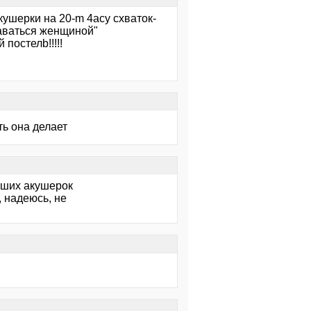
кушерки на 20-m 4асу схваток-
таваться женщиной"
постелb!!!!!
ть она делает
роших акушерок
, надеюсь, не