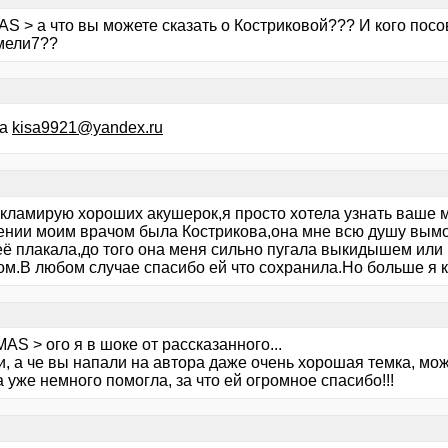
AS > а что вы можете сказать о Костриковой??? И кого пос
мели7??
та
kisa9921@yandex.ru
екламирую хороших акушерок,я просто хотела узнать ваше м
ении моим врачом была Кострикова,она мне всю душу вымо
неё плакала,до того она меня сильно пугала выкидышем ил
ом.В любом случае спасибо ей что сохранила.Но больше я к
AS > ого я в шоке от рассказанного...
, а че вы напали на автора даже очень хорошая темка, може
 уже немного помогла, за что ей огромное спасибо!!!