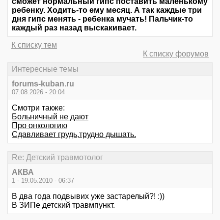
сможет нормальный гипс поставить маленькому
ребенку. Ходить-то ему месяц. А так каждые три
дня гипс менять - ребенка мучать! Пальчик-то
каждый раз назад выскакивает.
К списку тем
К списку форумов
Интересные темы
forums-kuban.ru
07.08.2026 - 20:04
Смотри также:
Больничный не дают
Про онкологию
Сдавливает грудь,трудно дышать.
Re: Детский травмотолог
АКВА
1 - 19.05.2010 - 06:37
В два года подвывих уже застарелый?! :))
В ЗИПе детский травмпункт.