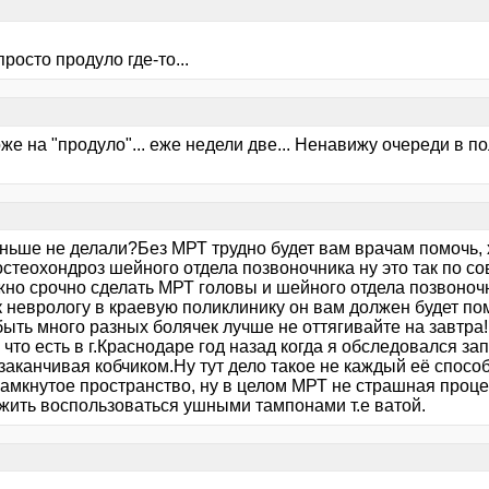
росто продуло где-то...
же на "продуло"... еже недели две... Ненавижу очереди в п
ньше не делали?Без МРТ трудно будет вам врачам помочь, х
стеохондроз шейного отдела позвоночника ну это так по с
жно срочно сделать МРТ головы и шейного отдела позвоноч
к неврологу в краевую поликлинику он вам должен будет по
быть много разных болячек лучше не оттягивайте на завтра
что есть в г.Краснодаре год назад когда я обследовался зап
заканчивая кобчиком.Ну тут дело такое не каждый её спосо
замкнутое пространство, ну в целом МРТ не страшная проце
жить воспользоваться ушными тампонами т.е ватой.