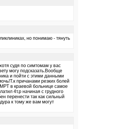
оликлиниках, но понимаю - тянуть
отя судя по симтомам у вас
овету могу подсказать.Вообще
ника и пойти с этими данными
мочь!Т.к причанами резких болей
!МРТ в краевой больнице самое
латил 4т.р начиная с грудного
бен перенести так как сильный
дура к тому же вам могут