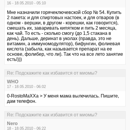
16 - 18.05.2010 - 05:10
Мне назначили горячеключевской сбор № 54. Купить
2 пакета: и для спиртовых настоек, и для отваров (в
одном - вершки, в другом - корешки, как говорится),
смешать их, заваривать кипятком и пить 2 месяца,
как чай. То есть - сколько смогу (до 1,5 стакана в
день). Дальше, деринат в уколах (правда, это не
витамин, а иммуномодулятор), бифунгин, фолиевая
кислота (забыла, как называется препарат на ее
основе, фолибер, что ли). Так что на все лето занятие
есть!)))
Re: Подскажите как избавится от миомы?
WHO
17 - 18.05.2010 - 06:02
0-RostoMaXXa > У меня мама вылечилась. Пишите,
дам телефон.
Re: Подскажите как избавится от миомы?
Nero
18 - 18.05.2010 - 06:22