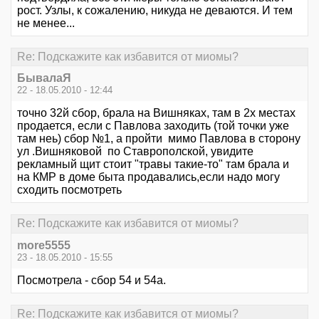
рост. Узлы, к сожалению, никуда не деваются. И тем
не менее...
Re: Подскажите как избавится от миомы?
БывалаЯ
22 - 18.05.2010 - 12:44
точно 32й сбор, брала на Вишняках, там в 2х местах
продается, если с Павлова заходить (той точки уже
там неь) сбор №1, а пройти мимо Павлова в сторону
ул .Вишняковой по Ставрополской, увидите
рекламный щит стоит "травы такие-то" там брала и
на КМР в доме быта продавались,если надо могу
сходить посмотреть
Re: Подскажите как избавится от миомы?
more5555
23 - 18.05.2010 - 15:55
Посмотрела - сбор 54 и 54а.
Re: Подскажите как избавится от миомы?