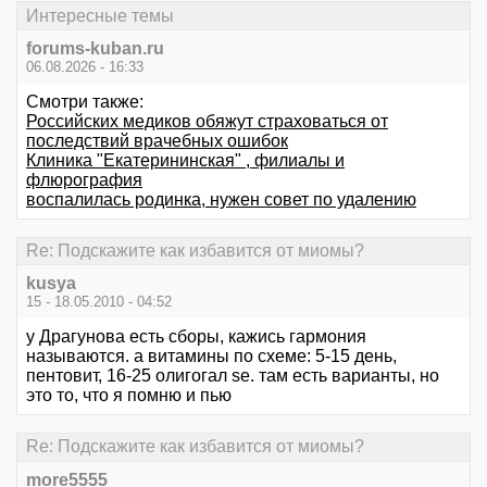
Интересные темы
forums-kuban.ru
06.08.2026 - 16:33
Смотри также:
Российских медиков обяжут страховаться от
последствий врачебных ошибок
Клиника "Екатерининская" , филиалы и
флюрография
воспалилась родинка, нужен совет по удалению
Re: Подскажите как избавится от миомы?
kusya
15 - 18.05.2010 - 04:52
у Драгунова есть сборы, кажись гармония
называются. а витамины по схеме: 5-15 день,
пентовит, 16-25 олигогал se. там есть варианты, но
это то, что я помню и пью
Re: Подскажите как избавится от миомы?
more5555