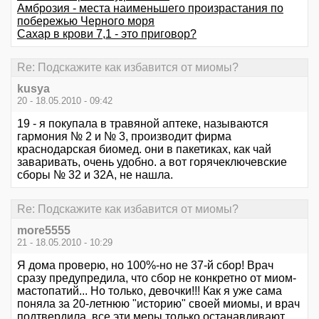
Амброзия - места наименьшего произрастания по
побережью Черного моря
Сахар в крови 7,1 - это приговор?
Re: Подскажите как избавится от миомы?
kusya
20 - 18.05.2010 - 09:42
19 - я покупала в травяной аптеке, называются
гармония № 2 и № 3, производит фирма
краснодарская биомед. они в пакетиках, как чай
заваривать, очень удобно. а вот горячеключевские
сборы № 32 и 32А, не нашла.
Re: Подскажите как избавится от миомы?
more5555
21 - 18.05.2010 - 10:29
Я дома проверю, но 100%-но не 37-й сбор! Врач
сразу предупредила, что сбор не конкретно от миом-
мастопатий... Но только, девочки!!! Как я уже сама
поняла за 20-летнюю "историю" своей миомы, и врач
подтвердила, все эти меры только останавливают