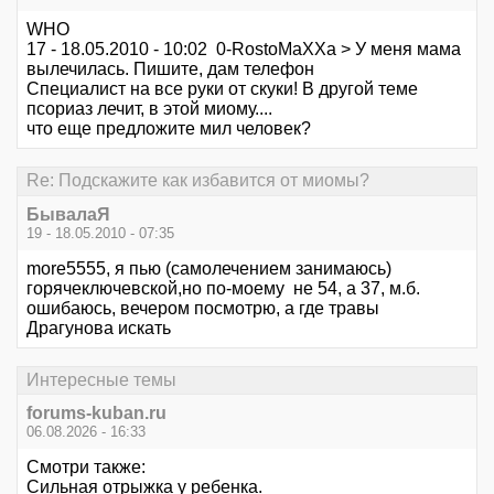
WHO
17 - 18.05.2010 - 10:02 0-RostoMaXXa > У меня мама
вылечилась. Пишите, дам телефон
Специалист на все руки от скуки! В другой теме
псориаз лечит, в этой миому....
что еще предложите мил человек?
Re: Подскажите как избавится от миомы?
БывалаЯ
19 - 18.05.2010 - 07:35
more5555, я пью (самолечением занимаюсь)
горячеключевской,но по-моему не 54, а 37, м.б.
ошибаюсь, вечером посмотрю, а где травы
Драгунова искать
Интересные темы
forums-kuban.ru
06.08.2026 - 16:33
Смотри также:
Сильная отрыжка у ребенка.