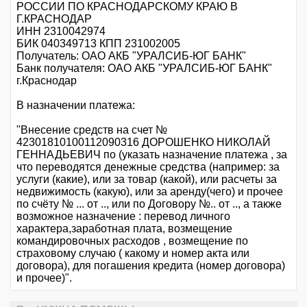
РОССИИ ПО КРАСНОДАРСКОМУ КРАЮ В
Г.КРАСНОДАР
ИНН 2310042974
БИК 040349713 КПП 231002005
Получатель: ОАО АКБ "УРАЛСИБ-ЮГ БАНК"
Банк получателя: ОАО АКБ "УРАЛСИБ-ЮГ БАНК"
г.Краснодар
В назначении платежа:
"Внесение средств на счет №
42301810100112090316 ДОРОШЕНКО НИКОЛАЙ
ГЕННАДЬЕВИЧ по (указать назначение платежа , за
что переводятся денежные средства (например: за
услуги (какие), или за товар (какой), или расчеты за
недвижимость (какую), или за аренду(чего) и прочее
по счёту № ... от .., или по Договору №.. от .., а также
возможное назначение : перевод личного
характера,заработная плата, возмещение
командировочных расходов , возмещение по
страховому случаю ( какому и номер акта или
договора), для погашения кредита (номер договора)
и прочее)".