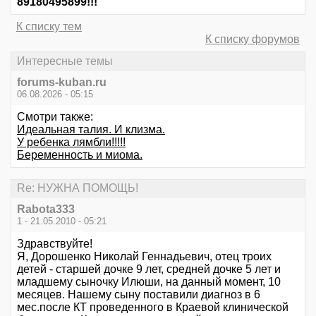
89180495899!!!
К списку тем
К списку форумов
Интересные темы
forums-kuban.ru
06.08.2026 - 05:15
Смотри также:
Идеальная талия. И клизма.
У ребенка лямбли!!!!!
Беременность и миома.
Re: НУЖНА ПОМОЩЬ!
Rabota333
1 - 21.05.2010 - 05:21
Здравствуйте!
Я, Дорошенко Николай Геннадьевич, отец троих
детей - старшей дочке 9 лет, средней дочке 5 лет и
младшему сыночку Илюши, на данный момент, 10
месяцев. Нашему сыну поставили диагноз в 6
мес.после КТ проведенного в Краевой клинической