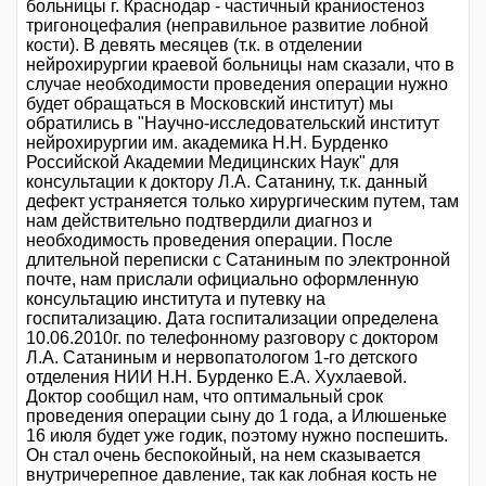
больницы г. Краснодар - частичный краниостеноз
тригоноцефалия (неправильное развитие лобной
кости). В девять месяцев (т.к. в отделении
нейрохирургии краевой больницы нам сказали, что в
случае необходимости проведения операции нужно
будет обращаться в Московский институт) мы
обратились в "Научно-исследовательский институт
нейрохирургии им. академика Н.Н. Бурденко
Российской Академии Медицинских Наук" для
консультации к доктору Л.А. Сатанину, т.к. данный
дефект устраняется только хирургическим путем, там
нам действительно подтвердили диагноз и
необходимость проведения операции. После
длительной переписки с Сатаниным по электронной
почте, нам прислали официально оформленную
консультацию института и путевку на
госпитализацию. Дата госпитализации определена
10.06.2010г. по телефонному разговору с доктором
Л.А. Сатаниным и нервопатологом 1-го детского
отделения НИИ Н.Н. Бурденко Е.А. Хухлаевой.
Доктор сообщил нам, что оптимальный срок
проведения операции сыну до 1 года, а Илюшеньке
16 июля будет уже годик, поэтому нужно поспешить.
Он стал очень беспокойный, на нем сказывается
внутричерепное давление, так как лобная кость не