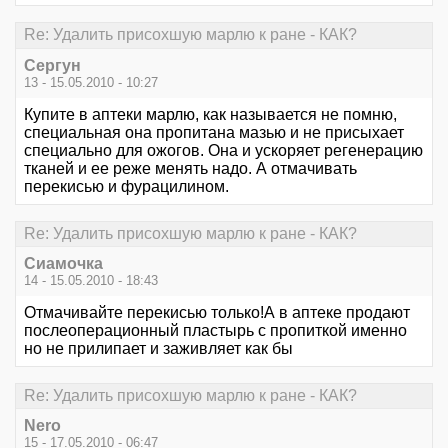
Re: Удалить присохшую марлю к ране - КАК?
Сергун
13 - 15.05.2010 - 10:27
Купите в аптеки марлю, как называется не помню,
специальная она пропитана мазью и не присыхает
специально для ожогов. Она и ускоряет регенерацию
тканей и ее реже менять надо. А отмачивать
перекисью и фурацилином.
Re: Удалить присохшую марлю к ране - КАК?
Сиамочка
14 - 15.05.2010 - 18:43
Отмачивайте перекисью только!А в аптеке продают
послеоперационный пластырь с пропиткой именно
но не прилипает и заживляет как бы
Re: Удалить присохшую марлю к ране - КАК?
Nero
15 - 17.05.2010 - 06:47