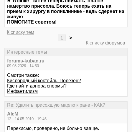
Я в шоке.. как ее теперь снимать, она же
намертво присохла. Боюсь теперь ехать на
прием к хирургу в поликлинике - ведь сдернет на
живую....
ПОМОГИТЕ советом!
К списку тем
1
>
К списку форумов
Интересные темы
forums-kuban.ru
09.08.2026 - 14:50
Смотри также:
Кислородный коктейль. Полезен?
Где найти донора спермы?
Инфантилизм
Re: Удалить присохшую марлю к ране - КАК?
AleM
12 - 14.05.2010 - 19:46
Перекисью, проверено, не больно вааще.