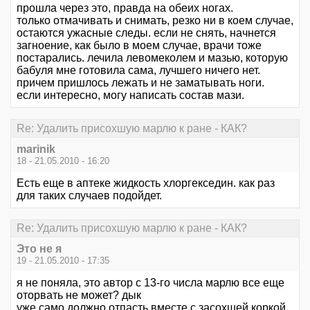
прошла через это, правда на обеих ногах.
только отмачивать и снимать, резко ни в коем случае,
остаются ужасные следы. если не снять, начнется
загноение, как было в моем случае, врачи тоже
постарались. лечила левомеколем и мазью, которую
бабуля мне готовила сама, лучшего ничего нет.
причем пришлось лежать и не заматывать ноги.
если интересно, могу написать состав мази.
Re: Удалить присохшую марлю к ране - КАК?
marinik
18 - 21.05.2010 - 16:20
Есть еще в аптеке жидкость хлоргекседин. как раз
для таких случаев подойдет.
Re: Удалить присохшую марлю к ране - КАК?
Это не я
19 - 21.05.2010 - 17:35
я не поняла, это автор с 13-го числа марлю все еще
оторвать не может? дык
уже само должно отпасть вместе с засохшей коркой