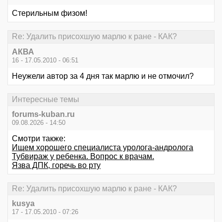
Стерильным физом!
Re: Удалить присохшую марлю к ране - КАК?
АКВА
16 - 17.05.2010 - 06:51
Неужели автор за 4 дня так марлю и не отмочил?
Интересные темы
forums-kuban.ru
09.08.2026 - 14:50
Смотри также:
Ищем хорошего специалиста уролога-андролога
Тубвираж у ребенка. Вопрос к врачам.
Язва ДПК, горечь во рту
Re: Удалить присохшую марлю к ране - КАК?
kusya
17 - 17.05.2010 - 07:26