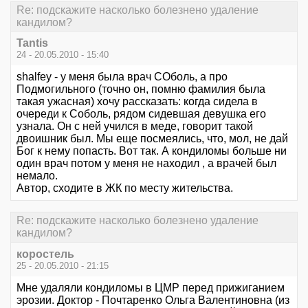
Re: подскажите насколько болезнено удаление
кандилом?
Tantis
24 - 20.05.2010 - 15:40
shalfey - у меня была врач СОболь, а про
Подмогильного (точно он, помню фамилия была
такая ужасная) хочу рассказать: когда сидела в
очереди к Соболь, рядом сидевшая девушка его
узнала. Он с ней учился в меде, говорит такой
двоишник был. Мы еще посмеялись, что, мол, не дай
Бог к нему попасть. Вот так. А кондиломы больше ни
один врач потом у меня не находил , а врачей был
немало.
Автор, сходите в ЖК по месту жительства.
Re: подскажите насколько болезнено удаление
кандилом?
коростель
25 - 20.05.2010 - 21:15
Мне удаляли кондиломы в ЦМР перед прижиганием
эрозии. Доктор - Почтаренко Ольга Валентиновна (из