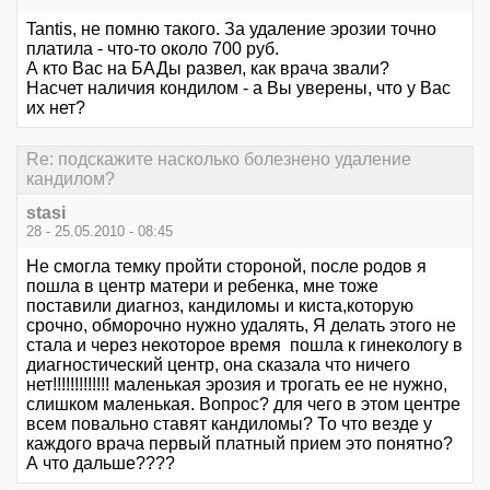
Tantis, не помню такого. За удаление эрозии точно
платила - что-то около 700 руб.
А кто Вас на БАДы развел, как врача звали?
Насчет наличия кондилом - а Вы уверены, что у Вас
их нет?
Re: подскажите насколько болезнено удаление
кандилом?
stasi
28 - 25.05.2010 - 08:45
Не смогла темку пройти стороной, после родов я
пошла в центр матери и ребенка, мне тоже
поставили диагноз, кандиломы и киста,которую
срочно, обморочно нужно удалять, Я делать этого не
стала и через некоторое время пошла к гинекологу в
диагностический центр, она сказала что ничего
нет!!!!!!!!!!!!! маленькая эрозия и трогать ее не нужно,
слишком маленькая. Вопрос? для чего в этом центре
всем повально ставят кандиломы? То что везде у
каждого врача первый платный прием это понятно?
А что дальше????