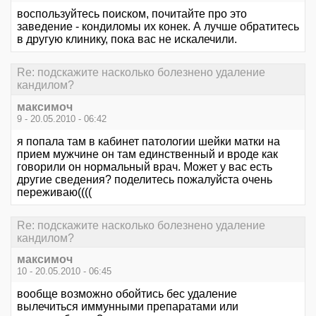
воспользуйтесь поиском, почитайте про это
заведение - кондиломы их конек. А лучше обратитесь
в другую клинику, пока вас не искалечили.
Re: подскажите насколько болезнено удаление
кандилом?
максимоч
9 - 20.05.2010 - 06:42
я попала там в кабинет патологии шейки матки на
прием мужчине он там единственный и вроде как
говорили он нормальный врач. Может у вас есть
другие сведения? поделитесь пожалуйста очень
переживаю((((
Re: подскажите насколько болезнено удаление
кандилом?
максимоч
10 - 20.05.2010 - 06:45
вообще возможно обойтись бес удаление
вылечиться иммунными препаратами или