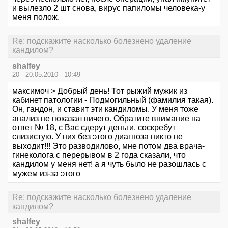
и вылезло 2 шт снова, вирус папиломы человека-у
меня полож.
Re: подскажите насколько болезнено удаление
кандилом?
shalfey
20 - 20.05.2010 - 10:49
максимоч > Добрый день! Тот рыжий мужик из
кабинет патологии - Подмогильный (фамилия такая).
Он, гандон, и ставит эти кандиломы. У меня тоже
анализ не показал ничего. Обратите внимание на
ответ № 18, с Вас сдерут деньги, соскребут
слизистую. У них без этого диагноза никто не
выходит!!! Это разводилово, мне потом два врача-
гинеколога с перерывом в 2 года сказали, что
кандилом у меня нет! а я чуть было не разошлась с
мужем из-за этого
Re: подскажите насколько болезнено удаление
кандилом?
shalfey