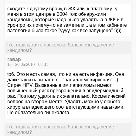
сходите к другому врачу, в ЖК или к платному.. у
меня в этом центре в 2004 тож обнаружили
кандиломы, которые надо было удалять. а в ЖК и в
Уро-про их почему-то не заметили... а в том кабинете
патологии было такое "уууу, как все запущено" :))))
Re: подскажите насколько болезнено удаление
кандилом?
гавар
16 - 20.05.2010 - 08:31
tо6. Это и есть самая, что ни на есть инфекция. Она
даже так и называется - "папилломовирусная" :-)
Сиреч НРV. Вызванные им папилломы имеют
повышенный риск превращения в эпидермоидный
рак. Поэтому удалять их желательно. Косметический
вопрос на втором месте. Удалять можно у любого
хирурга владеющего соответствующими навыками.
Не обязательно гинеколога.
Re: подскажите насколько болезнено удаление
кандилом?