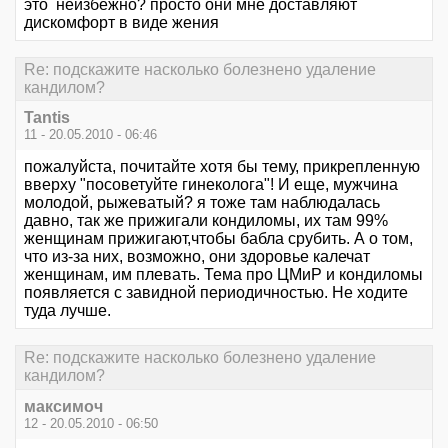
это неизбежно? просто они мне доставляют
дискомфорт в виде жения
Re: подскажите насколько болезнено удаление
кандилом?
Tantis
11 - 20.05.2010 - 06:46
пожалуйста, почитайте хотя бы тему, прикрепленную
вверху "посоветуйте гинеколога"! И еще, мужчина
молодой, рыжеватый? я тоже там наблюдалась
давно, так же прижигали кондиломы, их там 99%
женщинам прижигают,чтобы бабла срубить. А о том,
что из-за них, возможно, они здоровье калечат
женщинам, им плевать. Тема про ЦМиР и кондиломы
появляется с завидной периодичностью. Не ходите
туда лучше.
Re: подскажите насколько болезнено удаление
кандилом?
максимоч
12 - 20.05.2010 - 06:50