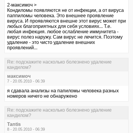
2-максимоч >
Кондиломы появляются не от инфекции, а от вируса
паппиломы человека. Это внешнее проявление
вируса. И проявляются внешне этот вирус может при
любых благоприятных для себя условиях... Т.е.
любая инфекция. любое ослабление иммунитета -
вирус полез наружу. Сам вирус не лечится. Поэтому
удаление - это чисто удаление внешних
проявлений...
Re: подскажите насколько болезнено удаление
кандилом?
максимоч
7 - 20.05.2010 - 06:39
я сдавала анализы на папиломы человека разных
номеров ничего не обнаружено
Re: подскажите насколько болезнено удаление
кандилом?
Tantis
8 - 20.05.2010 - 06:39