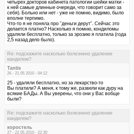
четырех докторов кабинета патологии шейки матки -
к ней самые длинные очереди, что говорит само за
себя). Больно или нет - уже не помню, видимо, было
вполне терпимо.
Что-то я не поняла про "деньги дерут". Сейчас это
делается платно? Насколько я помню, кондиломы
удаляли бесплатно, только за эрозию я платила (года
2,5 назад дело было).
Re: подскажите насколько болезнено удаление
кандилом?
Tantis
26 - 21.05.2010 - 04:12
25 - удаляли бесплатно, но за лекарство-то
Вы платили? А меня, к тому же, развели как дуру на
всякие БАДы. А Вы уверены, что они у Вас вобще
были?
Re: подскажите насколько болезнено удаление
кандилом?
коростель
27 - 22.05.2010 - 22:30