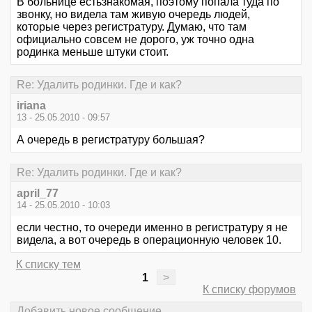
В больнице естьзнакомая, поэтому попала туда по
звонку, но видела там живую очередь людей,
которые через регистратуру. Думаю, что там
официально совсем не дорого, уж точно одна
родинка меньше штуки стоит.
Re: Удалить родинки. Где и как?
iriana
13 - 25.05.2010 - 09:57
А очередь в регистратуру большая?
Re: Удалить родинки. Где и как?
april_77
14 - 25.05.2010 - 10:03
если честно, то очереди именно в регистратуру я не
видела, а вот очередь в операционную человек 10.
К списку тем
1
>
К списку форумов
Добавить новое сообщение