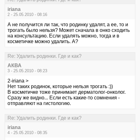
iriana
2 - 25.05.2010 - 08:16
А не получится ли так, что родинку удалят, а ее, то и
трогать было нельзя? Может сначала в онко сходить
на консультацию. Если удалять можно, тогда и в
косметичке можно удалить. А?
Re: Удалить родинки. Где и как?
АКВА
3 - 25.05.2010 - 08:23
2-iriana >
Нет таких родинок, которые нельзя трогать :))
В косметичке тоже принимает дерматолог-онколог.
Сразу же видно... Если есть какие-то сомнения -
отправляют на гистологию.
Re: Удалить родинки. Где и как?
iriana
4 - 25.05.2010 - 08:35