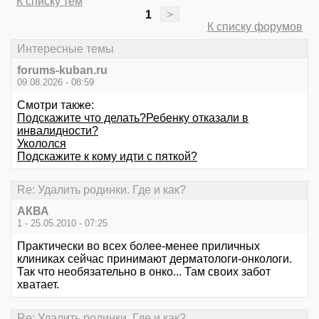
К списку тем
1
>
К списку форумов
Интересные темы
forums-kuban.ru
09.08.2026 - 08:59
Смотри также:
Подскажите что делать?Ребенку отказали в
инвалидности?
Укололся
Подскажите к кому идти с пяткой?
Re: Удалить родинки. Где и как?
АКВА
1 - 25.05.2010 - 07:25
Практически во всех более-менее приличных
клиниках сейчас принимают дерматологи-онкологи.
Так что необязательно в онко... Там своих забот
хватает.
Re: Удалить родинки. Где и как?