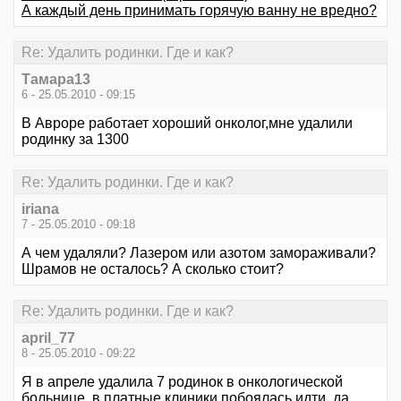
А каждый день принимать горячую ванну не вредно?
Re: Удалить родинки. Где и как?
Тамара13
6 - 25.05.2010 - 09:15
В Авроре работает хороший онколог,мне удалили
родинку за 1300
Re: Удалить родинки. Где и как?
iriana
7 - 25.05.2010 - 09:18
А чем удаляли? Лазером или азотом замораживали?
Шрамов не осталось? А сколько стоит?
Re: Удалить родинки. Где и как?
april_77
8 - 25.05.2010 - 09:22
Я в апреле удалила 7 родинок в онкологической
больнице, в платные клиники побоялась идти, да