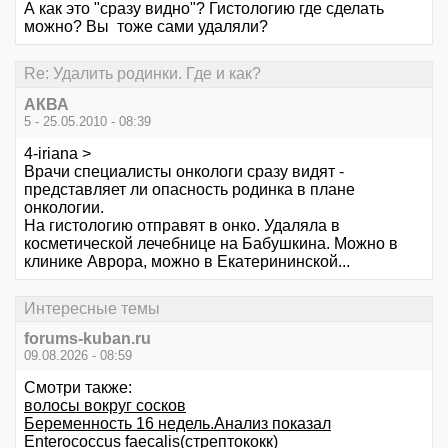
А как это "сразу видно"? Гистологию где сделать
можно? Вы тоже сами удаляли?
Re: Удалить родинки. Где и как?
АКВА
5 - 25.05.2010 - 08:39
4-iriana >
Врачи специалисты онкологи сразу видят -
представляет ли опасность родинка в плане
онкологии.
На гистологию отправят в онко. Удаляла в
косметической лечебнице на Бабушкина. Можно в
клинике Аврора, можно в Екатерининской...
Интересные темы
forums-kuban.ru
09.08.2026 - 08:59
Смотри также:
волосы вокруг сосков
Беременность 16 недель.Анализ показал
Enterococcus faecalis(стрептококк)