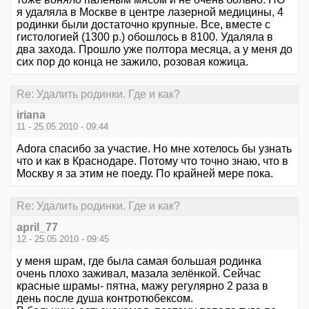
я удаляла в Москве в центре лазерной медицины, 4
родинки были достаточно крупные. Все, вместе с
гистологией (1300 р.) обошлось в 8100. Удаляла в
два захода. Прошло уже полтора месяца, а у меня до
сих пор до конца не зажило, розовая кожица.
Re: Удалить родинки. Где и как?
iriana
11 - 25.05.2010 - 09:44
Adora спасибо за участие. Но мне хотелось бы узнать
что и как в Краснодаре. Потому что точно знаю, что в
Москву я за этим не поеду. По крайней мере пока.
Re: Удалить родинки. Где и как?
april_77
12 - 25.05.2010 - 09:45
у меня шрам, где была самая большая родинка
очень плохо заживал, мазала зелёнкой. Сейчас
красные шрамы- пятна, мажу регулярно 2 раза в
день после душа контротюбексом.