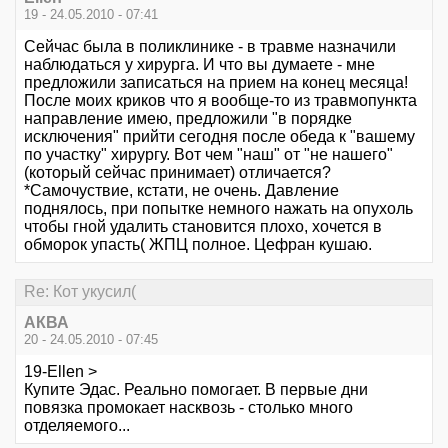
19 - 24.05.2010 - 07:41
Сейчас была в поликлинике - в травме назначили
наблюдаться у хирурга. И что вы думаете - мне
предложили записаться на прием на конец месяца!
После моих криков что я вообще-то из травмопункта
направление имею, предложили "в порядке
исключения" прийти сегодня после обеда к "вашему
по участку" хирургу. Вот чем "наш" от "не нашего"
(который сейчас принимает) отличается?
*Самочуствие, кстати, не очень. Давление
поднялось, при попытке немного нажать на опухоль
чтобы гной удалить становится плохо, хочется в
обморок упасть( ЖПЦ полное. Цефран кушаю.
Re: Кот укусил(
АКВА
20 - 24.05.2010 - 07:45
19-Ellen >
Купите Эдас. Реально помогает. В первые дни
повязка промокает насквозь - столько много
отделяемого...