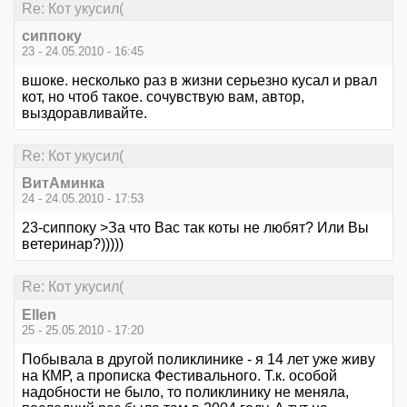
Re: Кот укусил(
сиппоку
23 - 24.05.2010 - 16:45
вшоке. несколько раз в жизни серьезно кусал и рвал
кот, но чтоб такое. сочувствую вам, автор,
выздоравливайте.
Re: Кот укусил(
ВитАминка
24 - 24.05.2010 - 17:53
23-сиппоку >За что Вас так коты не любят? Или Вы
ветеринар?)))))
Re: Кот укусил(
Ellen
25 - 25.05.2010 - 17:20
Побывала в другой поликлинике - я 14 лет уже живу
на КМР, а прописка Фестивального. Т.к. особой
надобности не было, то поликлинику не меняла,