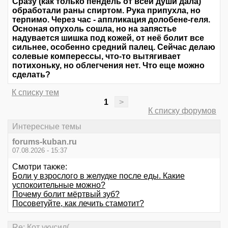
Сразу (как только пендель от всей души дала)
обработали раны спиртом. Рука припухла, но
терпимо. Через час - аппликация долобене-геля.
Осноная опухоль сошла, но на запястье
надувается шишка под кожей, от неё болит все
сильнее, особенно средний палец. Сейчас делаю
солевые комперессы, что-то вытягивает
потихоньку, но облегчения нет. Что еще можно
сделать?
К списку тем
1
>
К списку форумов
Интересные темы
forums-kuban.ru
07.08.2026 - 15:37
Смотри также:
Боли у взрослого в желудке после еды. Какие
успокоительные можно?
Почему болит мёртвый зуб?
Посоветуйте, как лечить стамотит?
Re: Кот укусил(