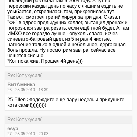
последний раз была там в 2004 году. А тут на
перевязки кажды день по часу с лишним ездить не
улыбается, открепилась там, прикрепилась тут.
Так вот, смотрел третий хирург за три дня. Сказал
"Фи" в адрес предыдущих коллег, вытащил дренаж и
погрозился завтра резать, если ещё гной будет. А там
ИМХО все гораздо лучше - опухоль спала, исчез
синевато-багровый цвет, из 5ти ран 4 чистые,
нагноение только в одной и небольшое, дергающая
боль прошла. Ну посмотрим завтра, сейчас все
чешется сильно.
*Кот пока жив. Прошел 4й день)))
Re: Кот укусил(
ВитАминка
26 - 25.05.2010 - 18:39
25-Ellen >подождите еще пару недель и придушите
кота сами!))))))))))
Re: Кот укусил(
esya
27 - 25.05.2010 - 20:03