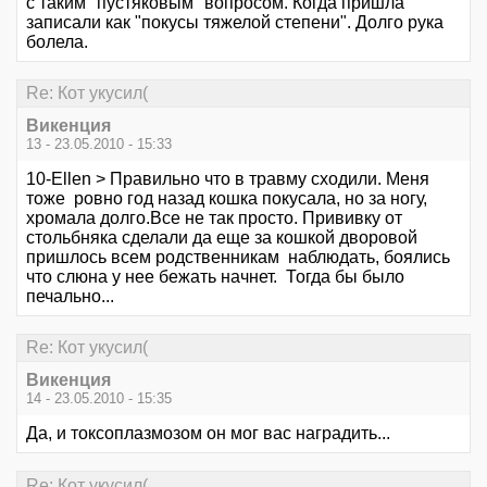
с таким "пустяковым" вопросом. Когда пришла
записали как "покусы тяжелой степени". Долго рука
болела.
Re: Кот укусил(
Викенция
13 - 23.05.2010 - 15:33
10-Ellen > Правильно что в травму сходили. Меня
тоже ровно год назад кошка покусала, но за ногу,
хромала долго.Все не так просто. Прививку от
стольбняка сделали да еще за кошкой дворовой
пришлось всем родственникам наблюдать, боялись
что слюна у нее бежать начнет. Тогда бы было
печально...
Re: Кот укусил(
Викенция
14 - 23.05.2010 - 15:35
Да, и токсоплазмозом он мог вас наградить...
Re: Кот укусил(