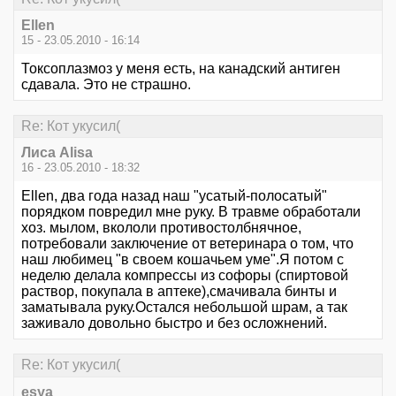
Ellen
15 - 23.05.2010 - 16:14
Токсоплазмоз у меня есть, на канадский антиген
сдавала. Это не страшно.
Re: Кот укусил(
Лиса Alisa
16 - 23.05.2010 - 18:32
Ellen, два года назад наш "усатый-полосатый"
порядком повредил мне руку. В травме обработали
хоз. мылом, вкололи противостолбнячное,
потребовали заключение от ветеринара о том, что
наш любимец "в своем кошачьем уме".Я потом с
неделю делала компрессы из софоры (спиртовой
раствор, покупала в аптеке),смачивала бинты и
заматывала руку.Остался небольшой шрам, а так
заживало довольно быстро и без осложнений.
Re: Кот укусил(
esya