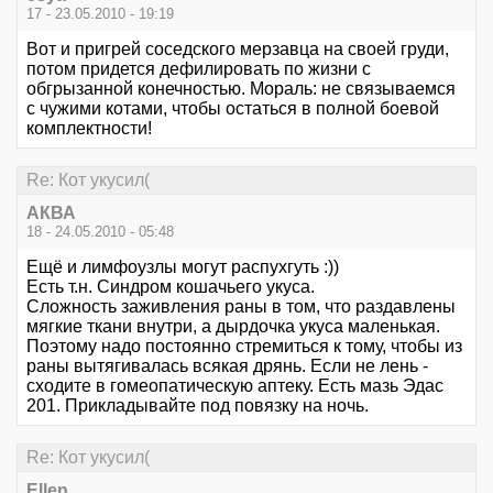
17 - 23.05.2010 - 19:19
Вот и пригрей соседского мерзавца на своей груди,
потом придется дефилировать по жизни с
обгрызанной конечностью. Мораль: не связываемся
с чужими котами, чтобы остаться в полной боевой
комплектности!
Re: Кот укусил(
АКВА
18 - 24.05.2010 - 05:48
Ещё и лимфоузлы могут распухгуть :))
Есть т.н. Синдром кошачьего укуса.
Сложность заживления раны в том, что раздавлены
мягкие ткани внутри, а дырдочка укуса маленькая.
Поэтому надо постоянно стремиться к тому, чтобы из
раны вытягивалась всякая дрянь. Если не лень -
сходите в гомеопатическую аптеку. Есть мазь Эдас
201. Прикладывайте под повязку на ночь.
Re: Кот укусил(
Ellen