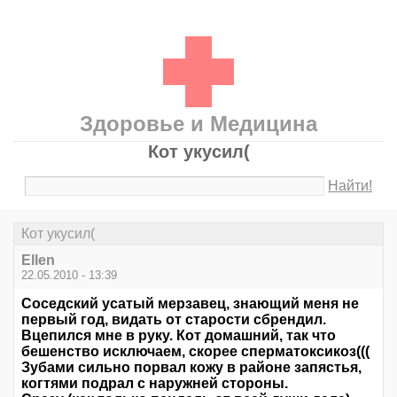
Здоровье и Медицина
Кот укусил(
Найти!
Кот укусил(
Ellen
22.05.2010 - 13:39
Соседский усатый мерзавец, знающий меня не
первый год, видать от старости сбрендил.
Вцепился мне в руку. Кот домашний, так что
бешенство исключаем, скорее сперматоксикоз(((
Зубами сильно порвал кожу в районе запястья,
когтями подрал с наружней стороны.