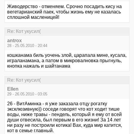
Живодерство - отменяем. Срочно посадить кису на
вегетарианский паек, чтобы жизнь ему не казалась
сплошной масленицей!
Re: Кот укусил(
antrox
28 - 25.05.2010 - 20:44
кошканама биль уочень злой, царапала мине, кусала,
играланамана, а патом в микровалновка прыгнуль,
кнопка нажаль и шайтанама
Re: Кот укусил(
Ellen
29 - 26.05.2010 - 03:05
26 - ВитАминка - я уже заказала отцу рогатку
эксклюзивную)) соседи говорят что кот ходит тише
воды, ниже травы - пендель, который я ему от всей
души отвесила, был первым в его жизни! За 14 лет
ни разу не построили котика! Вах, куда мир катится,
кот в семье главный.