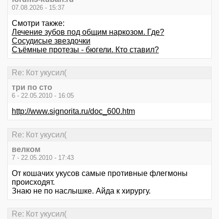
07.08.2026 - 15:37
Смотри также:
Лечение зубов под общим наркозом. Где?
Сосудисые звездочки
Съёмные протезы - бюгели. Кто ставил?
Re: Кот укусил(
три по сто
6 - 22.05.2010 - 16:05
http://www.signorita.ru/doc_600.htm
Re: Кот укусил(
велком
7 - 22.05.2010 - 17:43
От кошачих укусов самые противные флегмоны
происходят.
Знаю не по наслышке. Айда к хирургу.
Re: Кот укусил(