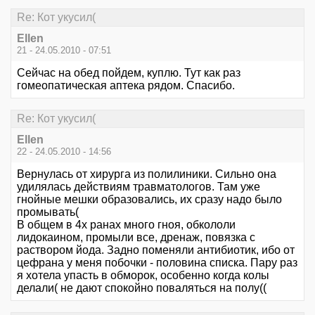
Re: Кот укусил(
Ellen
21 - 24.05.2010 - 07:51
Сейчас на обед пойдем, куплю. Тут как раз
гомеопатическая аптека рядом. Спасибо.
Re: Кот укусил(
Ellen
22 - 24.05.2010 - 14:56
Вернулась от хирурга из полилиники. Сильно она
удилялась действиям травматологов. Там уже
гнойные мешки образовались, их сразу надо было
промывать(
В общем в 4х ранах много гноя, обкололи
лидокаином, промыли все, дренаж, повязка с
раствором йода. Задно поменяли антибиотик, ибо от
цефрана у меня побочки - половина списка. Пару раз
я хотела упасть в обморок, особенно когда колы
делали( не дают спокойно поваляться на полу((