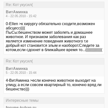
Re: Кот укусил(
ВитАминка
4 - 22.05.2010 - 15:42
0-Ellen >к хирургу обязательно сходите,возможен
абсцесс((((
ПыСы:бешенством может заболеть и домашнее
животное. И признаком заболевания как раз
является изменение поведения животного т.е
добрый кот становится злым и наоборот.Следите за
котом,если сдохнет в ближайшее время то...((((((((((((((
Re: Кот укусил(
ВитАминка
5 - 22.05.2010 - 15:44
4-ВитАминка >если конечно животное выходит на
улицу, а если совсем квартирный то, конечно вряд ли
бешенство)))
Интересные темы
forums-kuban.ru