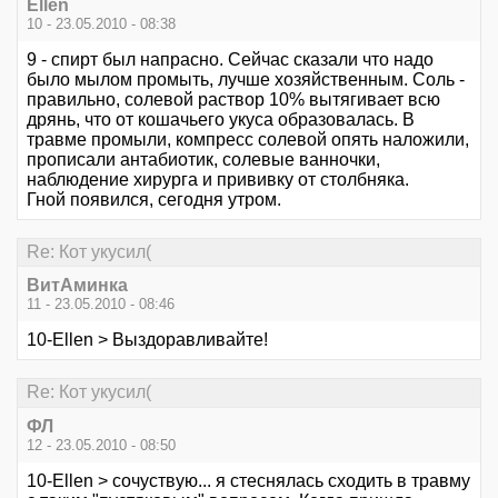
Ellen
10 - 23.05.2010 - 08:38
9 - спирт был напрасно. Сейчас сказали что надо
было мылом промыть, лучше хозяйственным. Соль -
правильно, солевой раствор 10% вытягивает всю
дрянь, что от кошачьего укуса образовалась. В
травме промыли, компресс солевой опять наложили,
прописали антабиотик, солевые ванночки,
наблюдение хирурга и прививку от столбняка.
Гной появился, сегодня утром.
Re: Кот укусил(
ВитАминка
11 - 23.05.2010 - 08:46
10-Ellen > Выздоравливайте!
Re: Кот укусил(
ФЛ
12 - 23.05.2010 - 08:50
10-Ellen > сочуствую... я стеснялась сходить в травму