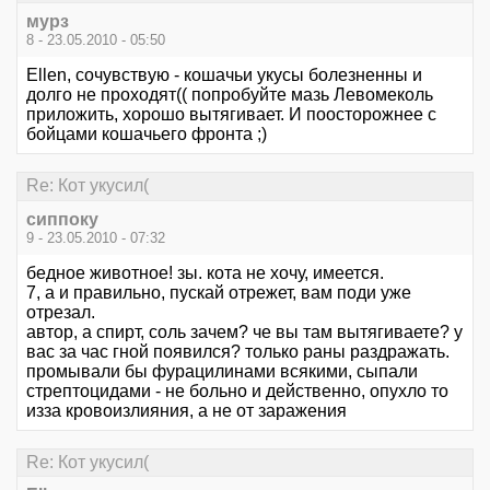
мурз
8 - 23.05.2010 - 05:50
Ellen, сочувствую - кошачьи укусы болезненны и
долго не проходят(( попробуйте мазь Левомеколь
приложить, хорошо вытягивает. И поосторожнее с
бойцами кошачьего фронта ;)
Re: Кот укусил(
сиппоку
9 - 23.05.2010 - 07:32
бедное животное! зы. кота не хочу, имеется.
7, а и правильно, пускай отрежет, вам поди уже
отрезал.
автор, а спирт, соль зачем? че вы там вытягиваете? у
вас за час гной появился? только раны раздражать.
промывали бы фурацилинами всякими, сыпали
стрептоцидами - не больно и действенно, опухло то
изза кровоизлияния, а не от заражения
Re: Кот укусил(