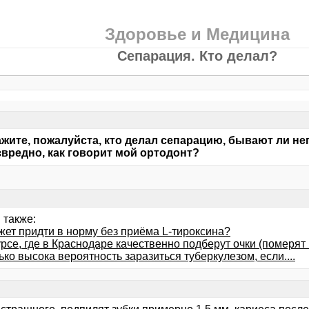
Здоровье и Медицина
Сепарация. Кто делал?
жите, пожалуйста, кто делал сепарацию, бывают ли не
звредно, как говорит мой ортодонт?
 также:
жет придти в норму без приёма L-тироксина?
урсе, где в Краснодаре качественно подберут очки (померят 
ко высока вероятность заразиться туберкулезом, если....