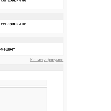
е сепарации не
е сепарации не
помешает
К списку форумов