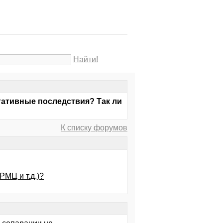
Найти!
гативные последствия? Так ли
К списку форумов
РМЦ и т.д.)?