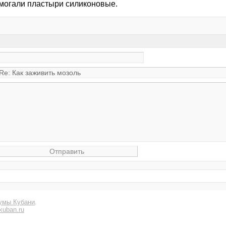
могали пластыри силиконовые.
умы Кубани
.
kuban.ru