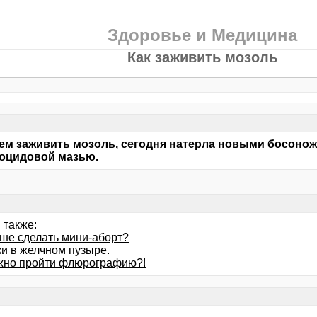
Здоровье и Медицина
Как заживить мозоль
чем заживить мозоль, сегодня натерла новыми босоно
оцидовой мазью.
 также:
чше сделать мини-аборт?
и в желчном пузыре.
жно пройти флюрографию?!