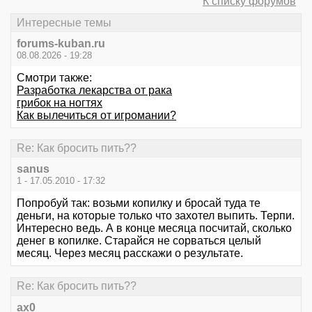
К списку форумов
Интересные темы
forums-kuban.ru
08.08.2026 - 19:28
Смотри также:
Разработка лекарства от рака
грибок на ногтях
Как вылечиться от игромании?
Re: Как бросить пить??
sanus
1 - 17.05.2010 - 17:32
Попробуй так: возьми копилку и бросай туда те
деньги, на которые только что захотел выпить. Терпи.
Интересно ведь. А в конце месяца посчитай, сколько
денег в копилке. Старайся не сорваться целый
месяц. Через месяц расскажи о результате.
Re: Как бросить пить??
ax0