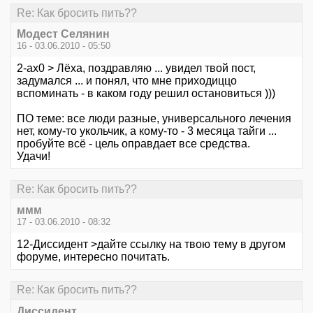
Re: Как бросить пить??
Модест Селянин
16 - 03.06.2010 - 05:50
2-ax0 > Лёха, поздравляю ... увидел твой пост,
задумался ... и понял, что мне приходиццо
вспоминать - в каком году решил остановиться )))
ПО теме: все люди разные, универсального лечения
нет, кому-то укольчик, а кому-то - 3 месяца тайги ...
пробуйте всё - цель оправдает все средства.
Удачи!
Re: Как бросить пить??
ммм
17 - 03.06.2010 - 08:32
12-Диссидент >дайте ссылку на твою тему в другом
форуме, интересно почитать.
Re: Как бросить пить??
Диссидент