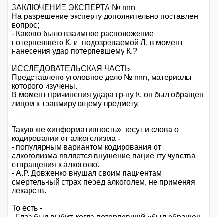
ЗАКЛЮЧЕНИЕ ЭКСПЕРТА № nnn
На разрешение эксперту дополнительно поставлен
вопрос;
- Каково было взаимное расположение
потерпевшего К. и подозреваемой Л. в момент
нанесения удар потерпевшему К.?
ИССЛЕДОВАТЕЛЬСКАЯ ЧАСТЬ
Представлено уголовное дело № nnn, материалы
которого изучены.
В момент причинения удара гр-ну К. он был обращен
лицом к травмирующему предмету.
_____________
Такую же «информативность» несут и слова о
кодировании от алкоголизма -
- популярным вариантом кодирования от
алкоголизма является внушение пациенту чувства
отвращения к алкоголю.
- А.Р. Довженко внушал своим пациентам
смертельный страх перед алкоголем, не применяя
лекарств.
То есть -
- Глаз был выбит, когда потерпевший «был обращен