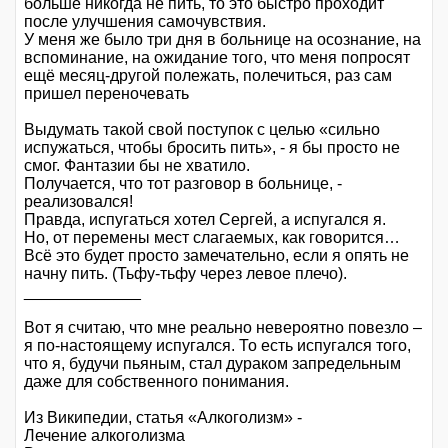
больше никогда не пить, то это быстро проходит
после улучшения самочувствия.
У меня же было три дня в больнице на осознание, на
вспоминание, на ожидание того, что меня попросят
ещё месяц-другой полежать, полечиться, раз сам
пришел переночевать
Выдумать такой свой поступок с целью «сильно
испужаться, чтобы бросить пить», - я бы просто не
смог. Фантазии бы не хватило.
Получается, что тот разговор в больнице, -
реализовался!
Правда, испугаться хотел Сергей, а испугался я.
Но, от перемены мест слагаемых, как говорится…
Всё это будет просто замечательно, если я опять не
начну пить. (Тьфу-тьфу через левое плечо).
_____________
Вот я считаю, что мне реально невероятно повезло –
я по-настоящему испугался. То есть испугался того,
что я, будучи пьяным, стал дураком запредельным
даже для собственного понимания.
Из Википедии, статья «Алкоголизм» -
Лечение алкоголизма