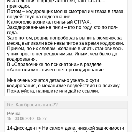
Была лекция о вреде алкоголя, так сказать –
прелюдия.
Потом – кодировщик молча смотрел им глаза в глаза,
воздействуя на подсознание.
К алкоголю возникал сильный СТРАХ.
Закодированные не пили – кто по году, кто по пол-
года.
Зато потом, решив попробовать выпить рюмочку, за
месяц выпивали всё невыпитое за время кодировки.
Причем, по их словам, желание выпить становилось
у них просто непреодолимым. Иным, чем было до
кодирования.
В «Справочнике по психиатрии» в разделе
«Алкоголизм» - ничего нет про кодирование.
Мне очень хочется детально узнать о сути
кодирования, о механизме воздействия на психику.
Пожалуйста, напишите или дайте ссылки.
Re: Как бросить пить??
Речка
15 - 03.06.2010 - 05:27
14-Диссидент > На самом деле, никакой зависимости