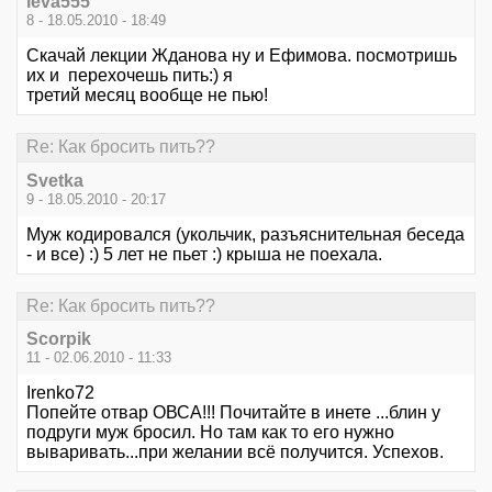
leva555
8 - 18.05.2010 - 18:49
Скачай лекции Жданова ну и Ефимова. посмотришь
их и перехочешь пить:) я
третий месяц вообще не пью!
Re: Как бросить пить??
Svetka
9 - 18.05.2010 - 20:17
Муж кодировался (укольчик, разъяснительная беседа
- и все) :) 5 лет не пьет :) крыша не поехала.
Re: Как бросить пить??
Scorpik
11 - 02.06.2010 - 11:33
Irenko72
Попейте отвар ОВСА!!! Почитайте в инете ...блин у
подруги муж бросил. Но там как то его нужно
вываривать...при желании всё получится. Успехов.