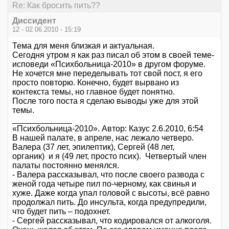
Re: Как бросить пить??
Диссидент
12 - 02.06.2010 - 15:19
Тема для меня близкая и актуальная.
Сегодня утром я как раз писал об этом в своей теме-
исповеди «Психбольница-2010» в другом форуме.
Не хочется мне переделывать тот свой пост, я его
просто повторю. Конечно, будет вырвано из
контекста темы, но главное будет понятно.
После того поста я сделаю выводы уже для этой
темы.
_____________
«Психбольница-2010». Автор: Казус 2.6.2010, 6:54
В нашей палате, в апреле, нас лежало четверо.
Валера (37 лет, эпилептик), Сергей (48 лет,
органик) и я (49 лет, просто псих). Четвертый член
палаты постоянно менялся.
- Валера рассказывал, что после своего развода с
женой года четыре пил по-черному, как свинья и
хуже. Даже когда упал головой с высоты, всё равно
продолжал пить. До инсульта, когда предупредили,
что будет пить – подохнет.
- Сергей рассказывал, что кодировался от алкоголя.