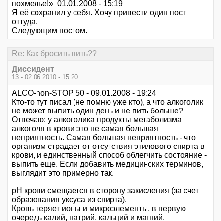
похмелье!» 01.01.2008 - 15:19
Я её сохранил у себя. Хочу привести один пост
оттуда.
Следующим постом.
Re: Как бросить пить??
Диссидент
13 - 02.06.2010 - 15:20
ALCO-non-STOP 50 - 09.01.2008 - 19:24
Кто-то тут писал (не помню уже кто), а что алкоголик
не может выпить один день и не пить больше?
Отвечаю: у алкоголика продукты метаболизма
алкоголя в крови это не самая большая
неприятность. Самая большая неприятность - что
организм страдает от отсутствия этилового спирта в
крови, и единственный способ облегчить состояние -
выпить еще. Если добавить медицинских терминов,
выглядит это примерно так.
pH крови смещается в сторону закисления (за счет
образования уксуса из спирта).
Кровь теряет ионы и микроэлементы, в первую
очередь калий, натрий, кальций и магний.