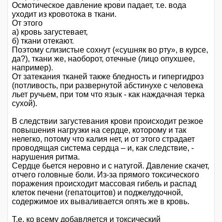
Осмотическое давление крови падает, т.е. вода
уходит из кровотока в ткани.
От этого
а) кровь загустевает,
б) ткани отекают.
Поэтому слизистые сохнут («сушняк во рту», в курсе,
да?), ткани же, наоборот, отечные (лицо опухшее,
например).
От затекания тканей также бледность и гипергидроз
(потливость, при развернутой абстинухе с человека
льет ручьем, при том что язык - как наждачная терка
сухой).
В следствии загустевания крови происходит резкое
повышения нагрузки на сердце, которому и так
нелегко, потому что калия нет, и от этого страдает
проводящая система сердца – и, как следствие, -
нарушения ритма.
Сердце бьется неровно и с натугой. Давление скачет,
отчего головные боли. Из-за прямого токсического
поражения происходит массовая гибель и распад
клеток печени (гепатоцитов) и поджелудочной,
содержимое их вываливается опять же в кровь.
Т.е. ко всему добавляется и токсический