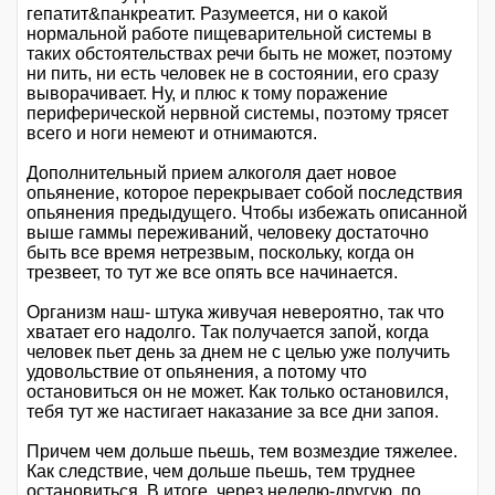
гепатит&панкреатит. Разумеется, ни о какой
нормальной работе пищеварительной системы в
таких обстоятельствах речи быть не может, поэтому
ни пить, ни есть человек не в состоянии, его сразу
выворачивает. Ну, и плюс к тому поражение
периферической нервной системы, поэтому трясет
всего и ноги немеют и отнимаются.
Дополнительный прием алкоголя дает новое
опьянение, которое перекрывает собой последствия
опьянения предыдущего. Чтобы избежать описанной
выше гаммы переживаний, человеку достаточно
быть все время нетрезвым, поскольку, когда он
трезвеет, то тут же все опять все начинается.
Организм наш- штука живучая невероятно, так что
хватает его надолго. Так получается запой, когда
человек пьет день за днем не с целью уже получить
удовольствие от опьянения, а потому что
остановиться он не может. Как только остановился,
тебя тут же настигает наказание за все дни запоя.
Причем чем дольше пьешь, тем возмездие тяжелее.
Как следствие, чем дольше пьешь, тем труднее
остановиться. В итоге, через неделю-другую, по