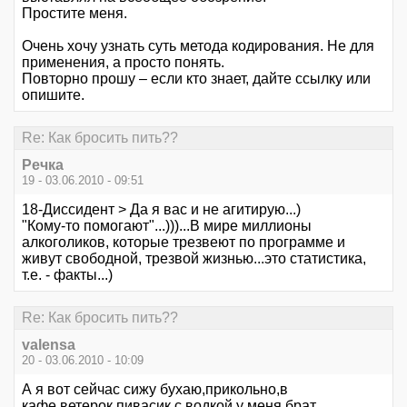
Простите меня.
Очень хочу узнать суть метода кодирования. Не для
применения, а просто понять.
Повторно прошу – если кто знает, дайте ссылку или
опишите.
Re: Как бросить пить??
Речка
19 - 03.06.2010 - 09:51
18-Диссидент > Да я вас и не агитирую...)
"Кому-то помогают"...)))...В мире миллионы
алкоголиков, которые трезвеют по программе и
живут свободной, трезвой жизнью...это статистика,
т.е. - факты...)
Re: Как бросить пить??
valensa
20 - 03.06.2010 - 10:09
А я вот сейчас сижу бухаю,прикольно,в
кафе,ветерок,пивасик с водкой,у меня брат