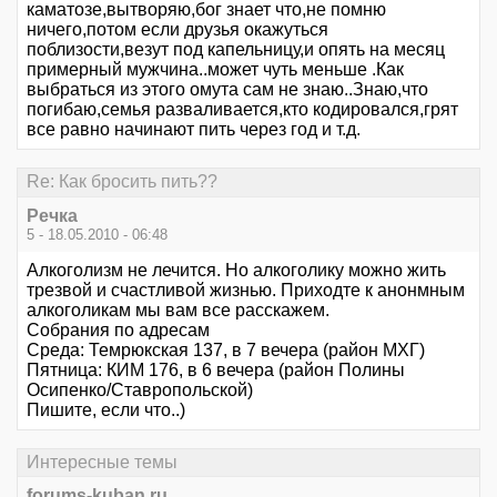
каматозе,вытворяю,бог знает что,не помню
ничего,потом если друзья окажуться
поблизости,везут под капельницу,и опять на месяц
примерный мужчина..может чуть меньше .Как
выбраться из этого омута сам не знаю..Знаю,что
погибаю,семья разваливается,кто кодировался,грят
все равно начинают пить через год и т.д.
Re: Как бросить пить??
Речка
5 - 18.05.2010 - 06:48
Алкоголизм не лечится. Но алкоголику можно жить
трезвой и счастливой жизнью. Приходте к анонмным
алкоголикам мы вам все расскажем.
Собрания по адресам
Среда: Темрюкская 137, в 7 вечера (район МХГ)
Пятница: КИМ 176, в 6 вечера (район Полины
Осипенко/Ставропольской)
Пишите, если что..)
Интересные темы
forums-kuban.ru