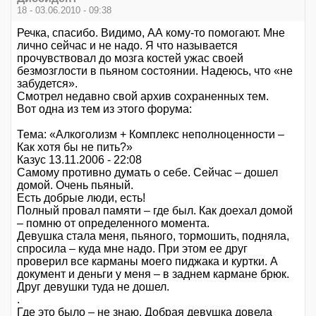
18 - 03.06.2010 - 09:38
Речка, спасибо. Видимо, АА кому-то помогают. Мне
лично сейчас и не надо. Я что называется
прочувствовал до мозга костей ужас своей
безмозглости в пьяном состоянии. Надеюсь, что «не
забудется».
Смотрел недавно свой архив сохраненных тем.
Вот одна из тем из этого форума:
Тема: «Алкоголизм + Комплекс неполноценности –
Как хотя бы не пить?»
Казус 13.11.2006 - 22:08
Самому противно думать о себе. Сейчас – дошел
домой. Очень пьяный.
Есть добрые люди, есть!
Полный провал памяти – где был. Как доехал домой
– помню от определенного момента.
Девушка стала меня, пьяного, тормошить, подняла,
спросила – куда мне надо. При этом ее друг
проверил все карманы моего пиджака и куртки. А
документ и деньги у меня – в заднем кармане брюк.
Друг девушки туда не дошел.
.
Где это было – не знаю. Добрая девушка довела