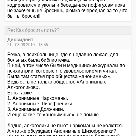
кодировался и уколы и беседы-все пофигу,сам пока
не захочешь не бросишь, рюмка очередная за то ,что
бы ты бросил!!!
Re: Как бросить пить??
Диссидент
21 - 03.06.2010 - 13:55
Речка, в психбольнице, где я недавно лежал, для
больных была библиотечка.
В ней, в том числе были и медицинские журналы по
психиатрии, которые я с удовольствием и читал.
Была там статья про общества «анонимных».
Ведь есть не только общество «Анонимных
Алкоголиков».
Есть также –
1. Анонимные Наркоманы.
2. Анонимные Шизофреники.
3. Анонимные Должники.
И еще какие-то «анонимные», не помню.
Ладно, алкоголики не пьют, наркоманы не колются.
А что же обсуждают Анонимные Шизофреники?