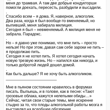
меня до трамвая. А там две добрые кондукторши
помогли доехать, пересесть, разбудили и высадили.
.
Спасибо всем – я дома. Я, наверное, алкоголик.
Два раза, когда я был вообще-то вменяемый, но
выпивший, меня забирала милиция.
Сегодня я был – невменяемый. А милиция меня не
забрала. Парадокс.
.
Но – я давно уже понимаю, что мне пить – просто
нельзя! Но при этом, давая сам себе зароки не пить –
я продолжаю пить.
Сегодня я не хотел пить. Я хотел сегодня начать
новую трезвую жизнь. Но – напился как никогда, и
только добротой людей дошел домой.
.
Как быть дальше? Я не хочу быть алкоголиком.
_______________________
Мне в пьяном состоянии нравилось в форумах
писать. Выпьешь, и в голове, как в песне: «Тают
грозовые облака, кажутся нелепыми обиды…»
Сейчас, читая свои старые темы, мне искренне
стыдно за то, что плоды алкогольной работы мозга я
выставлял на всеобщее обозрение.