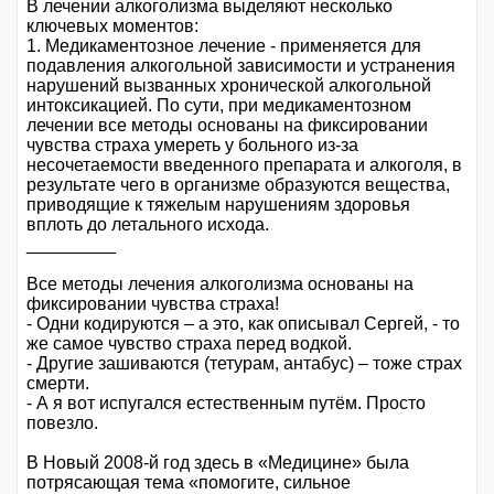
В лечении алкоголизма выделяют несколько
ключевых моментов:
1. Медикаментозное лечение - применяется для
подавления алкогольной зависимости и устранения
нарушений вызванных хронической алкогольной
интоксикацией. По сути, при медикаментозном
лечении все методы основаны на фиксировании
чувства страха умереть у больного из-за
несочетаемости введенного препарата и алкоголя, в
результате чего в организме образуются вещества,
приводящие к тяжелым нарушениям здоровья
вплоть до летального исхода.
_________
Все методы лечения алкоголизма основаны на
фиксировании чувства страха!
- Одни кодируются – а это, как описывал Сергей, - то
же самое чувство страха перед водкой.
- Другие зашиваются (тетурам, антабус) – тоже страх
смерти.
- А я вот испугался естественным путём. Просто
повезло.
В Новый 2008-й год здесь в «Медицине» была
потрясающая тема «помогите, сильное