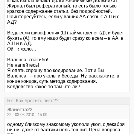
И как выплачивают долги Анонимные Должники?
Журнал был реферативный, то есть было только
краткое содержание статьи, без подробностей.
Поинтересуйтесь, если у ваших АА связь с АШ и с
АД?
Ведь если шизофреник (Ш) займет денег (Д), и будет
бухать (А), то ему надо будет сразу ко всем – в АА, в
АШ и в АД.
Ой, тяжело…
Валенса, спасибо!
Не напейтесь!
Я опять спрошу про кодирование. Вот и Вы,
Валенса, – про уколы и беседы. Ну, расскажите, в
конце концов, суть метода кодирования.
Колдовство какое-то там что-ли?
Re: Как бросить пить??
Жанетта22
22 - 03.06.2010 - 15:09
одному близкому знакомому укололи укол, с декабря
ни-ни, даже от балтики ноль тошнит. Цена вопроса -