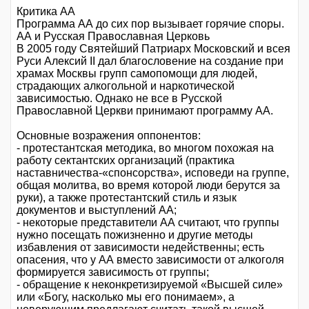
Критика АА
Программа АА до сих пор вызывает горячие споры.
АА и Русская Православная Церковь
В 2005 году Святейший Патриарх Московский и всея
Руси Алексий II дал благословение на создание при
храмах Москвы групп самопомощи для людей,
страдающих алкогольной и наркотической
зависимостью. Однако не все в Русской
Православной Церкви принимают программу АА.
Основные возражения оппонентов:
- протестантская методика, во многом похожая на
работу сектантских организаций (практика
наставничества-«спонсорства», исповеди на группе,
общая молитва, во время которой люди берутся за
руки), а также протестантский стиль и язык
документов и выступлений АА;
- некоторые представители АА считают, что группы
нужно посещать пожизненно и другие методы
избавления от зависимости недейственны; есть
опасения, что у АА вместо зависимости от алкоголя
формируется зависимость от группы;
- обращение к неконкретизируемой «Высшей силе»
или «Богу, насколько мы его понимаем», а