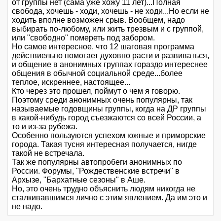
от группы нет (сама уже хожу 11 лет)...Полная
свобода, хочешь - ходи, хочешь - не ходи...Но если не
ходить вполне возможен срыв. Вообщем, надо
выбирать по-любому, или жить трезвым и с группой,
или "свободно" помереть под забором.
Но самое интересное, что 12 шаговая программа
действиельно помогает духовно расти и развиваться,
и общение в анонимных группах гораздо интереснее
общения в обычной социальной среде...более
теплое, искреннее, настоящее...
Кто через это прошел, поймут о чем я говорю.
Поэтому среди анонимных очень популярны, так
называемые годовщины группы, когда на ДР группы
в какой-нибудь город съезжаются со всей России, а
то и из-за рубежа.
Особенно пользуются успехом южные и приморские
города. Такая тусня интересная получается, нигде
такой не встречала.
Так же популярны автопробеги анонимных по
России. Форумы, "Рождественские встречи" в
Архызе, "Бархатные сезоны" в Аше.
Но, это очень трудно объяснить людям никогда не
сталкивавшимся лично с этим явлением. Да им это и
не надо.