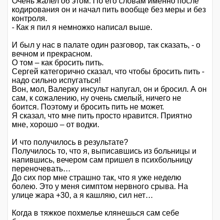
Очень жалел об этом. По его словам именно после
кодирования он и начал пить вообще без меры и без
контроля.
- Как я пил я немножко написал выше.
И был у нас в палате один разговор, так сказать, - о
вечном и прекрасном.
О том – как бросить пить.
Сергей категорично сказал, что чтобы бросить пить -
надо сильно испугаться!
Вон, мол, Валерку инсульт напугал, он и бросил. А он
сам, к сожалению, ну очень смелый, ничего не
боится. Поэтому и бросить пить не может.
Я сказал, что мне пить просто нравится. Приятно
мне, хорошо – от водки.
И что получилось в результате?
Получилось то, что я, выписавшись из больницы и
напившись, вечером сам пришел в психбольницу
переночевать…
До сих пор мне страшно так, что я уже неделю
болею. Это у меня симптом нервного срыва. На
улице жара +30, а я кашляю, сил нет…
Когда в тяжкое похмелье клянешься сам себе