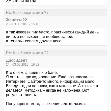
2,5 что ли на год.
Re: Как бросить пить??
Жанетта22
23 - 03.06.2010 - 15:10
а так человек пил часто, практически каждый день
пиво, а по выходным вообще запой.
а теперь - совсем другое дело.
Re: Как бросить пить??
Диссидент
24 - 03.06.2010 - 19:32
Кто о чём, а вшивый о бане.
Я опять – про кодирование. Ещё раз поискал в
Интернете. Сайтов-то много, информации мало.
Всюду – одни ценники, как в магазине. А то как это
делается, методика – нигде не изложена. Вот
результат поиска -
Популярные методы лечения алкоголизма.