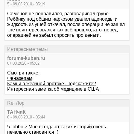
5 - 09.06.2010 - 05:19
Семёнов не понравился, разговаривал грубо.
Ребёнку под общим наркозом удалил аденоиды и
жидкость из ушей откачал, после операции не зашел
, не поинтересовался как всё прошло,зато перед
операцией не забыл спросить про деньги.
Интересные темы
forums-kuban.ru
07.08.2026 - 05:02
Смотри также:
Феназепам
Камни в желчной протоке. Подскажите?
Интересная заметка об медицине в США
Re: Лор
ТАНчиК
6 - 09.06.2010 - 05:44
5-fobbo > Мне всегда от таких историй очень
печально становится :(