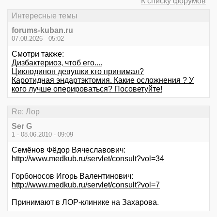
К списку форумов
Интересные темы
forums-kuban.ru
07.08.2026 - 05:02
Смотри также:
Дизбактериоз, чтоб его....
Циклодинон девушки кто принимал?
Каротидная эндартэктомия. Какие осложнения ? У
кого лучше оперироваться? Посоветуйте!
Re: Лор
Ser G
1 - 08.06.2010 - 09:09
Семёнов Фёдор Вячеславович:
http://www.medkub.ru/servlet/consult?vol=34
Горбоносов Игорь Валентинович:
http://www.medkub.ru/servlet/consult?vol=7
Принимают в ЛОР-клинике на Захарова.