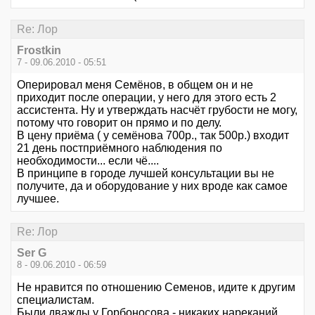
Re: Лор
Frostkin
7 - 09.06.2010 - 05:51
Оперировал меня Семёнов, в общем он и не
приходит после операции, у него для этого есть 2
ассистента. Ну и утверждать насчёт грубости не могу,
потому что говорит он прямо и по делу.
В цену приёма ( у семёнова 700р., так 500р.) входит
21 день постприёмного наблюдения по
необходимости... если чё....
В принципе в городе лучшей консультации вы не
получите, да и оборудование у них вроде как самое
лучшее.
Re: Лор
Ser G
8 - 09.06.2010 - 06:59
Не нравится по отношению Семенов, идите к другим
специалистам.
Были дважды у Горбоносова - никаких нареканий,