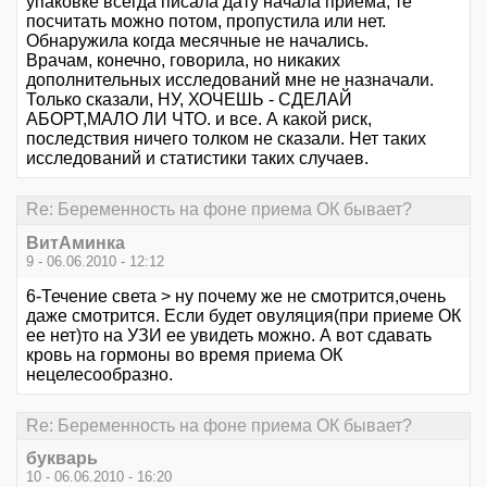
упаковке всегда писала дату начала приема, те
посчитать можно потом, пропустила или нет.
Обнаружила когда месячные не начались.
Врачам, конечно, говорила, но никаких
дополнительных исследований мне не назначали.
Только сказали, НУ, ХОЧЕШЬ - СДЕЛАЙ
АБОРТ,МАЛО ЛИ ЧТО. и все. А какой риск,
последствия ничего толком не сказали. Нет таких
исследований и статистики таких случаев.
Re: Беременность на фоне приема ОК бывает?
ВитАминка
9 - 06.06.2010 - 12:12
6-Течение света > ну почему же не смотрится,очень
даже смотрится. Если будет овуляция(при приеме ОК
ее нет)то на УЗИ ее увидеть можно. А вот сдавать
кровь на гормоны во время приема ОК
нецелесообразно.
Re: Беременность на фоне приема ОК бывает?
букварь
10 - 06.06.2010 - 16:20