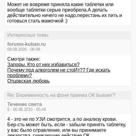
Может не вовремя приняла какие таблетки или
вообще таблетки серые приобрела.А делать
действительно ничего не надо,перестань их пить и
готовься стать мамочкой :)
Интересные темы
forums-kuban.ru
09.08.2026 - 06:08
Смотри также:
Запоры. Кто от них избавиться?
Почему под алкоголем не стоИт?? Где искать
проблему?
Отцовская любовь
Re: Беременность на фоне приема ОК бывает?
Течение света
6 - 06.06.2010 - 05:44
4 - это не по УЗИ смотрится, а по анализу крови.
Бер-сть может быть, если - забыли принять таблетку,
у вас было отравление, или вы принимаете
лекарства, снижающие действие ОК.