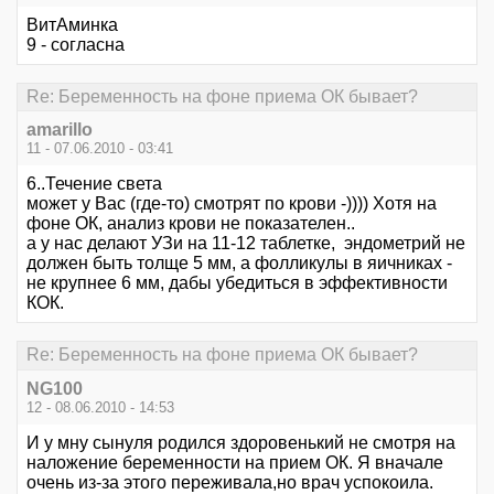
ВитАминка
9 - согласна
Re: Беременность на фоне приема ОК бывает?
amarillo
11 - 07.06.2010 - 03:41
6..Течение света
может у Вас (где-то) смотрят по крови -)))) Хотя на
фоне ОК, анализ крови не показателен..
а у нас делают УЗи на 11-12 таблетке, эндометрий не
должен быть толще 5 мм, а фолликулы в яичниках -
не крупнее 6 мм, дабы убедиться в эффективности
КОК.
Re: Беременность на фоне приема ОК бывает?
NG100
12 - 08.06.2010 - 14:53
И у мну сынуля родился здоровенький не смотря на
наложение беременности на прием ОК. Я вначале
очень из-за этого переживала,но врач успокоила.