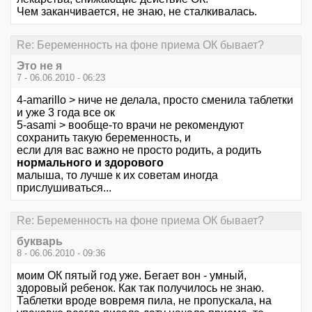
Чем заканчивается, не знаю, не сталкивалась.
Re: Беременность на фоне приема ОК бывает?
Это не я
7 - 06.06.2010 - 06:23
4-amarillo > ниче не делала, просто сменила таблетки
и уже 3 года все ок
5-asami > вообще-то врачи не рекомендуют
сохранить такую беременность, и
если для вас важно не просто родить, а родить
нормального и здорового
малыша, то лучше к их советам иногда
прислушиваться...
Re: Беременность на фоне приема ОК бывает?
букварь
8 - 06.06.2010 - 09:36
моим ОК пятый год уже. Бегает вон - умный,
здоровый ребенок. Как так получилось не знаю.
Таблетки вроде вовремя пила, не пропускала, на