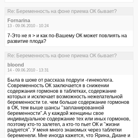
Re: Беременность на фоне приема ОК бывает?
Fornarina
13 - 09.06.2010 - 10:24
7-Это не я > и как по-Вашему ОК может повлиять на
развитие плода?
Re: Беременность на фоне приема ОК бывает?
bloond
14 - 09.06.2010 - 13:31
Была в шоке от рассказа подруги -гинеколога.
Современность ОК заключается в снижении
содержания гормонов в таблетках, содержание
которых и исключает возможность нежелательной
беременности т.е. чем больше содержание гормонов
в ОК, тем выше шансы "запланированной
беременности".А у каждой женщины свое
индивидуальное содержание тех или иных гормонов,
поэтому кто-то залетел, а кто-то пьет ОК и "жизни
радуется". У меня много знакомых через таблетки
беременели. Мне иногда кажется, что Ярина, Диане и