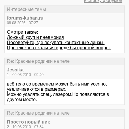
К списку форумов
Интересные темы
forums-kuban.ru
08.08.2026 - 07:27
Смотри также:
Ложный круп и пневмония
Посоветуйте, где покупать контактные линзы.
Про глюконат кальция вроде бы простой вопрос
Re: Красные родинки на теле
Jessika
1 - 09.06.2010 - 09:40
всё тело со временем может быть ими усеяно,
увеличиваются в размерах.
Можно удалять спец. лазером.Но появляются в
другом месте.
Re: Красные родинки на теле
Просто новый ник
2 - 10.06.2010 - 07:34