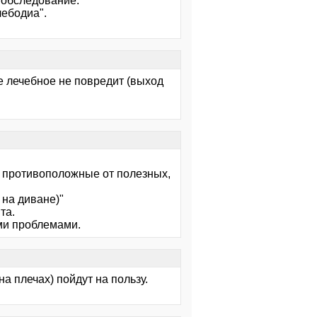
 обследование.
лебодиа".
е лечебное не повредит (выход
о противоположные от полезных,
 на диване)"
та.
ми проблемами.
а плечах) пойдут на пользу.