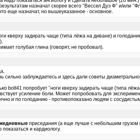
 надо показаться ангиологу и сделать небольшое (20 мин.)
результатам назначат скорее всего "Вессел Дуэ Ф" и/или "Ф
что еще назначат, но вышеуказанное - основное.
ги кверху задирать чаще (типа лёжа на диване) и голодани
).
имает голубая глина (говорят, не пробовал).
а,
нь сильно заблуждаетесь и здесь дали советы диаметральн
ько bolt41 попробует "ноги кверху задирать чаще (типа лёжа
увствует усиление боли. Может попробовать для эксперимен
ично и по голоданию - противопоказано людям с сосудисты
жедневные
приседания (а еще лучше с небольшим грузом н
 показаться и кардиологу.