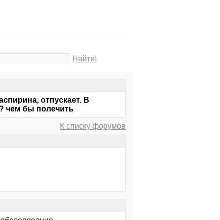
Найти!
аспирина, отпускает. В
и? чем бы полечить
К списку форумов