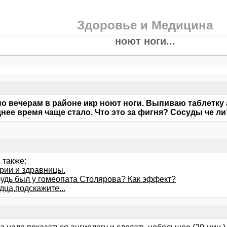
Здоровье и Медицина
ноют ноги...
по вечерам в районе икр ноют ноги. Выпиваю таблетку 
нее время чаще стало. Что это за фигня? Сосуды че л
 также:
рии и здравницы.
будь был у гомеопата Столярова? Как эффект?
дца,подскажите...