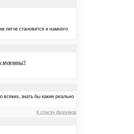
ом легче становится и намного
 у мужчины?
о всяких, знать бы какие реально
К списку форумов