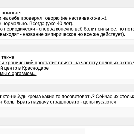
 помогает.
о на себе проверял говорю (не настаиваю же ж).
 нормально. Всегда (уже 40 лет).
 периодически - сперва конечно всё болит сильнее, но пот
выходят - название эмпирическое но всё же действует).
 также:
ли хронический простатит влиять на частоту половых актов
й центр в Краснодаре
мы с оргазмом...
 кто-нибудь крема какие то посоветовать? Сейчас их стольк
т боль. Брать наудачу страшновато - цены кусаются.