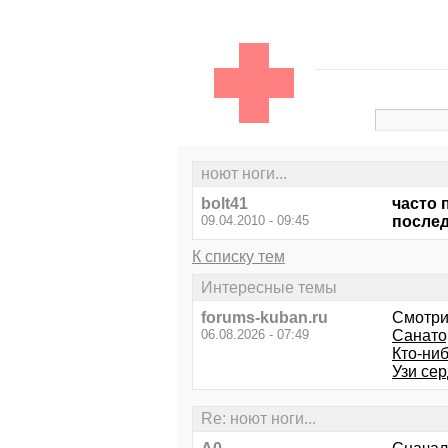
ноют ноги...
bolt41
часто 
09.04.2010 - 09:45
послед
К списку тем
Интересные темы
forums-kuban.ru
Смотри
06.08.2026 - 07:49
Санато
Кто-ни
Узи сер
Re: ноют ноги...