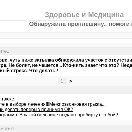
Здоровье и Медицина
Обнаружила проплешину.. помогит
те..
ове, чуть ниже затылка обнаружила участок с отсутстви
ре. Не болит, не чешется... Кто-нить знает что это? Не
ный стресс. Что делать?
1
>
 также:
те в выборе лечения!!!Межпозвонковая грыжа....
ли делать перерыв принимая ОК?
грамма. В какой больнице выдают пробирку с собой?
могите..