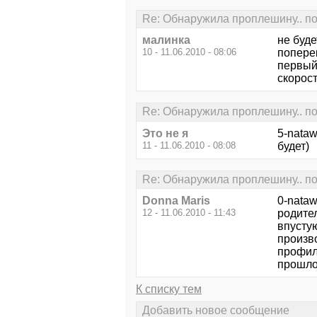
Re: Обнаружила проплешину.. по
малинка
не буде
10 - 11.06.2010 - 08:06
поперек
первый 
скорост
Re: Обнаружила проплешину.. по
Это не я
5-nataw
11 - 11.06.2010 - 08:08
будет)
Re: Обнаружила проплешину.. по
Donna Maris
0-nata
12 - 11.06.2010 - 11:43
родител
впусту
произв
профил
прошло
К списку тем
Добавить новое сообщение