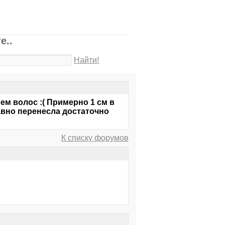
е..
Найти!
ем волос :( Примерно 1 см в
давно перенесла достаточно
К списку форумов