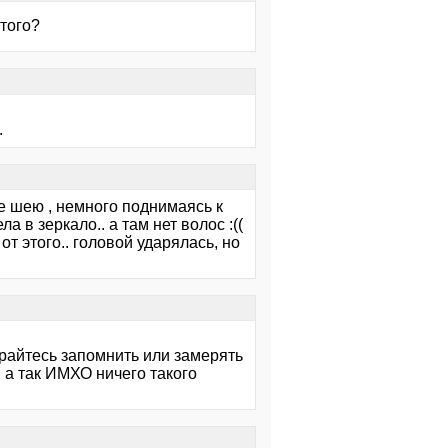
того?
.
бе шею , немного поднимаясь к
а в зеркало.. а там нет волос :((
т этого.. головой ударялась, но
тарайтесь запомнить или замерять
. а так ИМХО ничего такого