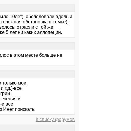
было 10лет). обследовали вдоль и
а сложная обстановка в семье),
,волосы отрасли с той же
же 5 лет ни каких аллопеций.
волос в этом месте больше не
о только мои
 т.д.)-все
нгрии
лечения и
-и все
 Инет поискать.
К списку форумов