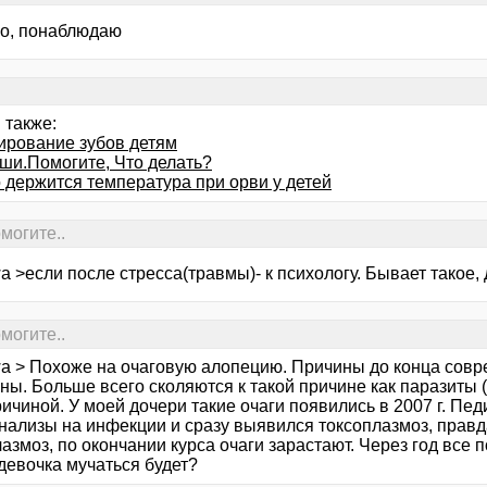
о, понаблюдаю
 также:
ирование зубов детям
уши.Помогите, Что делать?
о держится температура при орви у детей
могите..
a >если после стресса(травмы)- к психологу. Бывает такое, д
могите..
wa > Похоже на очаговую алопецию. Причины до конца сов
ы. Больше всего сколяются к такой причине как паразиты (
ричиной. У моей дочери такие очаги появились в 2007 г. П
анализы на инфекции и сразу выявился токсоплазмоз, правд
азмоз, по окончании курса очаги зарастают. Через год все 
девочка мучаться будет?