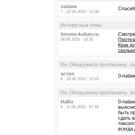
natawa
Спасиб
7 - 10.06.2010 - 12:46
Интересные темы
forums-kuban.ru
Смотри
08.08.2026 - 19:35
Протез
Крик д
скольк
Re: Обнаружила проплешину.. по
астро
0-nataw
8 - 10.06.2010 - 22:43
Re: Обнаружила проплешину.. по
НаВа
0-nata
9 - 11.06.2010 - 07:18
выяснен
быть п
сдать 
токсопл
всегда 