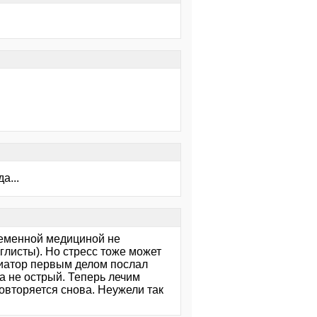
а...
ременной медициной не
глисты). Но стресс тоже может
едиатор первым делом послал
а не острый. Теперь лечим
повторяется снова. Неужели так