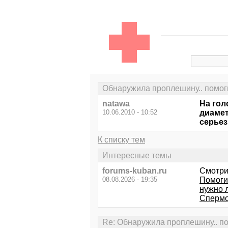
Обнаружила проплешину.. помоги
natawa
На гол
10.06.2010 - 10:52
диамет
серьез
К списку тем
Интересные темы
forums-kuban.ru
Смотри
08.08.2026 - 19:35
Помоги
нужно 
Спермо
Re: Обнаружила проплешину.. по