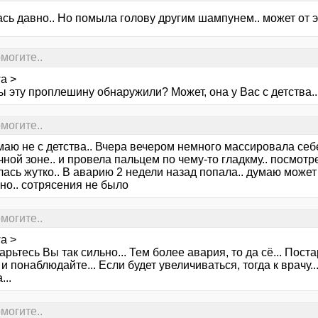
сь давно.. Но помыла голову другим шампунем.. может от э
могите..
a >
ы эту проплешину обнаружили? Может, она у Вас с детства..
могите..
умаю не с детства.. Вчера вечером немного массировала се
ной зоне.. и провела пальцем по чему-то гладкму.. посмотрел
ась жутко.. В аварию 2 недели назад попала.. думаю может о
но.. сотрясения не было
могите..
a >
арьтесь Вы так сильно... Тем более авария, то да сё... Пос
и понаблюдайте... Если будет увеличиваться, тогда к врачу..
...
могите..