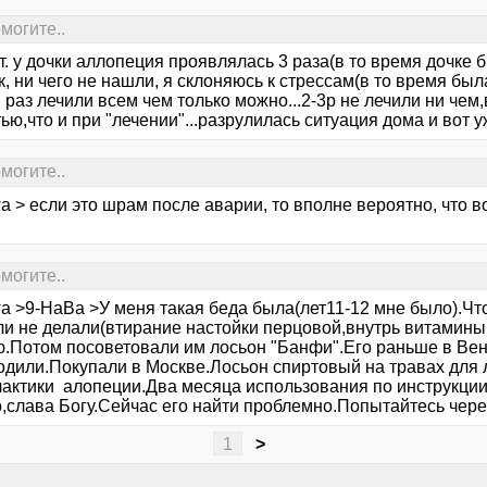
могите..
т. у дочки аллопеция проявлялась 3 раза(в то время дочке 
, ни чего не нашли, я склоняюсь к стрессам(в то время был
раз лечили всем чем только можно...2-3р не лечили ни чем
ью,что и при "лечении"...разрулилась ситуация дома и вот у
могите..
a > если это шрам после аварии, то вполне вероятно, что 
могите..
wa >9-НаВа >У меня такая беда была(лет11-12 мне было).Чт
и не делали(втирание настойки перцовой,внутрь витамины и
ю.Потом посоветовали им лосьон "Банфи".Его раньше в Ве
одили.Покупали в Москве.Лосьон спиртовый на травах для 
актики алопеции.Два месяца использования по инструкции
,слава Богу.Сейчас его найти проблемно.Попытайтесь через
1
>