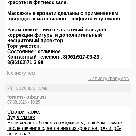
красоты в фитнесс зале.
Массажные кровати сделаны с применением
природных материалов – нефрита и турмания.
В комплекте – низкочастотный пояс для
коррекции фигуры и дополнительный
нефритовый проектор.
Торг уместен.
Состояние : отличное .
Контактный телефон : 8(961)517-03-23 ,
8(86162)71-3-98
К списку тем
К списку форумов
Интересные темы
forums-kuban.ru
07.08.2026 - 10:25
Смотри также:
Зуд в глазах
Если человек болел хламидиозом, в любом случае
после лечения сдается анализ крови на IgA- и IgG-
антитела?