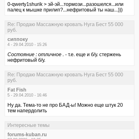
0-qwerty1shurik > эй-эй...тормози...разошелся...или
палец к мышке прилип?...нефритовый ты наш...)))
Re: Продаю Массажную кровать Нуга Бест 55 000
руб.
сиппоку
4 - 29.04.2010 - 15:26
Состояние : отличное .
- т.е. еще и б/у. стержень
нефритовый б/у.
Re: Продаю Массажную кровать Нуга Бест 55 000
руб.
Fat Fish
5 - 29.04.2010 - 16:46
Ну да. Тема-то не про БАД-ы! Можно еще штук 20
тем напердолить
Интересные темы
forums-kuban.ru