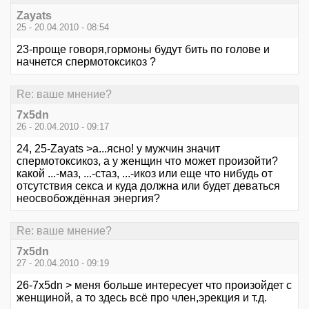
Zayats
25 - 20.04.2010 - 08:54
23-проще говоря,гормоны будут бить по голове и
начнется спермотоксикоз ?
Re: ваше мнение?
7x5dn
26 - 20.04.2010 - 09:17
24, 25-Zayats >а...ясно! у мужчин значит
спермотоксикоз, а у женщин что может произойти?
какой ...-маз, ...-стаз, ...-икоз или еще что нибудь от
отсутствия секса и куда должна или будет деваться
неосвобождённая энергия?
Re: ваше мнение?
7x5dn
27 - 20.04.2010 - 09:19
26-7x5dn > меня больше интересует что произойдет с
женщиной, а то здесь всё про член,эрекция и т.д.