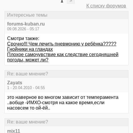
1
>
К списку форумов
Интересные темы
forums-kuban.ru
09.08.2026 - 05:17
Смотри также:
Срочно!!! Чем лечить пневмонию у ребёнка?????
Гнойники на гландах
Плохое самочувствие как следствие сегодняшней
погоды, может ли?
Re: ваше мнение?
Zayats
1 - 20.04.2010 - 04:55
это наверное во многом зависит от темперамента
..вобще -ИМХО-смотря на какое время,если
насовсем то ой-ёй..
Re: ваше мнение?
mix11