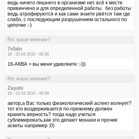
ведь ничего лишнего в организме нет. всё к месте
привинчено и для определенной работы. без работы
ведь атрофируются и как сами знаете рвётся там где
слабо, с последующим разрушением остального по
цепочке :-)
Re: ваше мнение?
7x5dn
18 - 20.04.2010 - 06:56
16-АКВА > вы меня удивляете :-)))
Re: ваше мнение?
Zayats
19 - 20.04.2010 - 06:58
автор,а Вас только физиологический аспект волнует?
тот кто воздерживается по-прежнему должен
хранить верность? тогда надо учиться
сублимировать,как это делают монахи и прочие
аскеты например ;0)