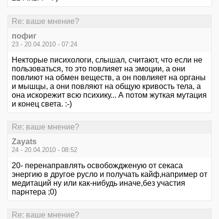
Re: ваше мнение?
пофиг
23 - 20.04.2010 - 07:24
Некторые писихологи, слышал, считают, что если не
пользоваться, то это повлияет на эмоции, а они
повлиют на обмен веществ, а он повлияет на органы
и мышцы, а они повляют на общую кривость тела, а
она искорежит всю психику... А потом жуткая мутация
и конец света. :-)
Re: ваше мнение?
Zayats
24 - 20.04.2010 - 08:52
20- перенаправлять освобождженую от секаса
энергию в другое русло и получать кайф,например от
медитаций ну или как-нибудь иначе,без участия
парнтера ;0)
Re: ваше мнение?