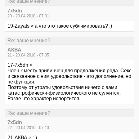
Re: ваше мнение?
7x5dn
20 - 20.04.2010 - 07:01
19-Zayats > а что это такое сублимировать? :)
Re: ваше мнение?
АКВА
21 - 20.04.2010 - 07:05
17-7x5dn >
Член к месту привинчен для продолжения рода. Секс
и связанное с ним удовольствие - это дополнение, но
не функция.
Поэтому от утраты удовольствия ничего с вами
катастрофически-физиологического не сулчится.
Разве что характер испортится.
Re: ваше мнение?
7x5dn
22 - 20.04.2010 - 07:13
21-АКВА > :-)