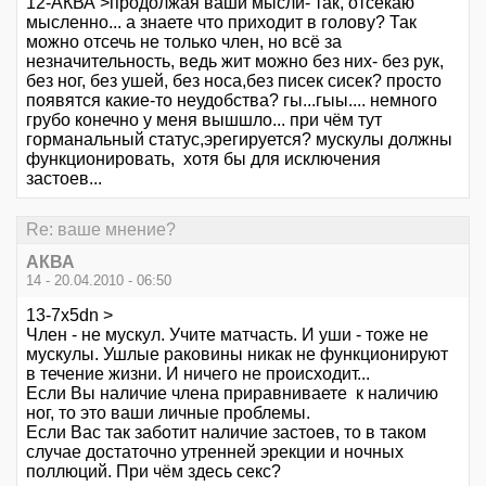
12-АКВА >продолжая ваши мысли- так, отсекаю
мысленно... а знаете что приходит в голову? Так
можно отсечь не только член, но всё за
незначительность, ведь жит можно без них- без рук,
без ног, без ушей, без носа,без писек сисек? просто
появятся какие-то неудобства? гы...гыы.... немного
грубо конечно у меня вышшло... при чём тут
горманальный статус,эрегируется? мускулы должны
функционировать, хотя бы для исключения
застоев...
Re: ваше мнение?
АКВА
14 - 20.04.2010 - 06:50
13-7x5dn >
Член - не мускул. Учите матчасть. И уши - тоже не
мускулы. Ушлые раковины никак не функционируют
в течение жизни. И ничего не происходит...
Если Вы наличие члена приравниваете к наличию
ног, то это ваши личные проблемы.
Если Вас так заботит наличие застоев, то в таком
случае достаточно утренней эрекции и ночных
поллюций. При чём здесь секс?