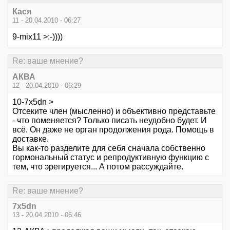
Кася
11 - 20.04.2010 - 06:27
9-mix11 >:-))))
Re: ваше мнение?
АКВА
12 - 20.04.2010 - 06:29
10-7x5dn >
Отсеките член (мысленно) и объективно представьте
- что поменяется? Только писать неудобно будет. И
всё. Он даже не орган продолжения рода. Помощь в
доставке.
Вы как-то разделите для себя сначала собственно
гормональный статус и репродуктивную функцию с
тем, что эрегируется... А потом рассуждайте.
Re: ваше мнение?
7x5dn
13 - 20.04.2010 - 06:46