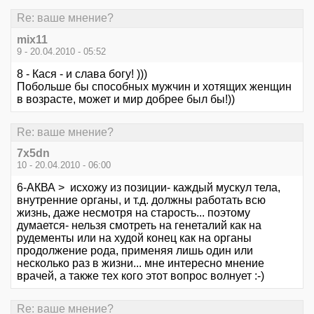
Re: ваше мнение?
mix11
9 - 20.04.2010 - 05:52
8 - Кася - и слава богу! )))
Побольше бы способных мужчин и хотящих женщин
в возрасте, может и мир добрее был бы!))
Re: ваше мнение?
7x5dn
10 - 20.04.2010 - 06:00
6-АКВА > исхожу из позиции- каждый мускул тела,
внутренние органы, и т.д. должны работать всю
жизнь, даже несмотря на старость... поэтому
думается- нельзя смотреть на генеталий как на
рудементы или на худой конец как на органы
продолжение рода, применяя лишь один или
несколько раз в жизни... мне интересно мнение
врачей, а также тех кого этот вопрос волнует :-)
Re: ваше мнение?