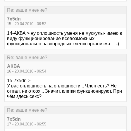
Re: ваше мнение?
7x5dn
15 - 20.04.2010 - 06:52
14-АКВА > ну оплошность уменя не мускулы- имею в
виду функционирование всевозможных
функционально разнородных клеток организма... :-)
Re: ваше мнение?
АКВА
16 - 20.04.2010 - 06:54
15-7x5dn >
У вас оплошность на оплошности... Член есть? Не
отпал, не отсох... Значит, клетки функционируют. При
чём здесь секс?
Re: ваше мнение?
7x5dn
17 - 20.04.2010 - 06:55