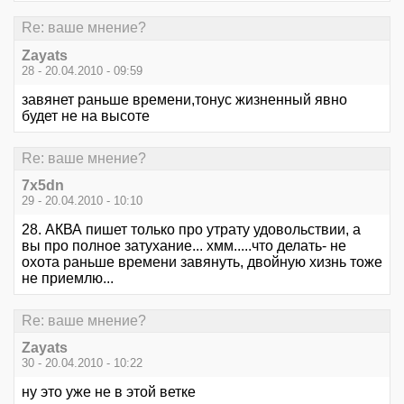
Re: ваше мнение?
Zayats
28 - 20.04.2010 - 09:59
завянет раньше времени,тонус жизненный явно
будет не на высоте
Re: ваше мнение?
7x5dn
29 - 20.04.2010 - 10:10
28. АКВА пишет только про утрату удовольствии, а
вы про полное затухание... хмм.....что делать- не
охота раньше времени завянуть, двойную хизнь тоже
не приемлю...
Re: ваше мнение?
Zayats
30 - 20.04.2010 - 10:22
ну это уже не в этой ветке