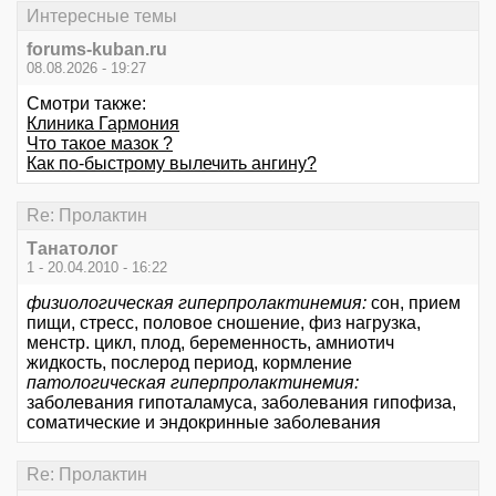
Интересные темы
forums-kuban.ru
08.08.2026 - 19:27
Смотри также:
Клиника Гармония
Что такое мазок ?
Как по-быстрому вылечить ангину?
Re: Пролактин
Танатолог
1 - 20.04.2010 - 16:22
физиологическая гиперпролактинемия:
сон, прием
пищи, стресс, половое сношение, физ нагрузка,
менстр. цикл, плод, беременность, амниотич
жидкость, послерод период, кормление
патологическая гиперпролактинемия:
заболевания гипоталамуса, заболевания гипофиза,
соматические и эндокринные заболевания
Re: Пролактин