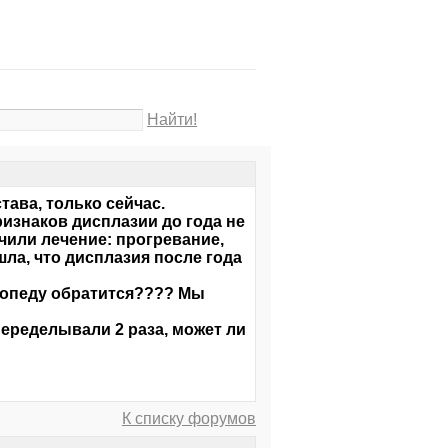
Найти!
тава, только сейчас.
Признаков дисплазии до года не
ачили лечение: прогревание,
ла, что дисплазия после года
топеду обратится???? Мы
еределывали 2 раза, может ли
К списку форумов