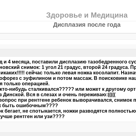
Здоровье и Медицина
Дисплазия после года
д и 4 месяца, поставили дисплазию тазобедренного сус
новский снимок: 1 угол 21 градус, второй 24 градуса. 
икаких!!!!! сейчас только левая ножка косолапит. Назн
офорез с эуфилином и потом массаж. В поисковике наш
я только операцией.
кто-нибудь сталкивался????? или может к другому ор
з Динской. Вся в слезах и очень переживаю:(((((
вопрос при рентгене ребенок выворачивался, снимок п
к быть ошибочным????
к бегает, не спотыкается, ножки разводятся полностью
лучше рентген или узи????