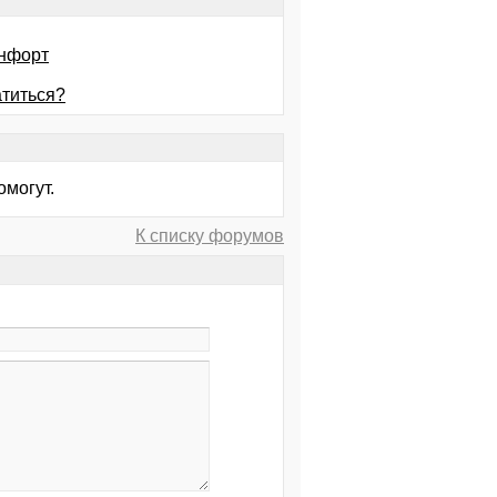
онфорт
атиться?
омогут.
К списку форумов