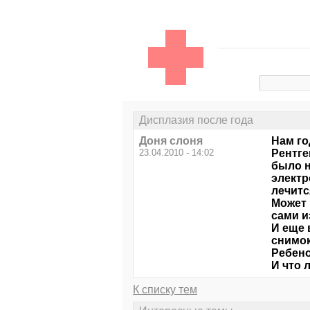
Дисплазия после года
Доня слоня
Нам го
23.04.2010 - 14:02
Рентге
было н
электр
лечитс
Может 
сами и
И еще 
снимо
Ребено
И что 
К списку тем