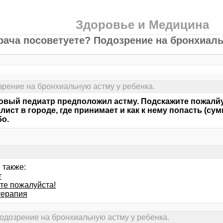
Здоровье и Медицина
рача посоветуете? Подозрение на бронхиаль
зрение на бронхиальную астму у ребенка.
овый педиатр предположил астму. Подскажите пожалйу
лист в городе, где принимает и как к нему попасть (сум
о.
 также:
т
те пожалуйста!
терапия
Подозрение на бронхиальную астму у ребенка.