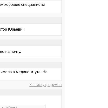
там хорошие специалисты
ктор Юрьевич!
но на почту.
имала в мединституте. На
К списку форумов