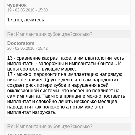
чувачок
19 - 02.05.2010 - 15:30
17..нет, лечитесь
Re: Имплантация зубов .где?сколько?
Doctorstom
20 - 02.05.2010 - 15:42
13 - сравнение как раз такое, в имплантологии есть
имплантаты - запорожцы и имплантаты-бэнтли... И
цены соответствующие марке.
17 - можно, пародонтит на имплантацию напрямую
никак не влияет. Другое дело, что сам пародонтит
создает риск потери зубов и нарушения всей
окклюзионной системы, что косвенно повлияет на
сам имплантат. Так что в принципе можно поставить
имплантат и спокойно лечить несколько месяцев
пародонтит как положено а потом уже этот
имплантат нагружать.
Re: Имплантация зубов .где?сколько?