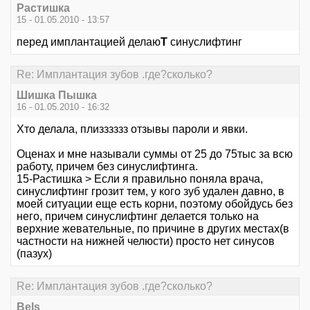
Растишка
15 - 01.05.2010 - 13:57
перед имплантацией делаю
Т
синуслифтинг
Re: Имплантация зубов .где?сколько?
Шишка Пышка
16 - 01.05.2010 - 16:32
Хто делала, плизззззз отзывы пароли и явки.
Оценах и мне называли суммы от 25 до 75тыс за всю
работу, причем без синуслифтинга.
15-Растишка > Если я правильно поняла врача,
синуслифтинг грозит тем, у кого зуб удален давно, в
моей ситуации еще есть корни, поэтому обойдусь без
него, причем синуслифтинг делается только на
верхние жевательные, по причине в других местах(в
частности на нижней челюсти) просто нет синусов
(пазух)
Re: Имплантация зубов .где?сколько?
Bels