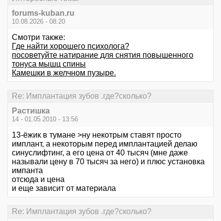
forums-kuban.ru
10.08.2026 - 08:20
Смотри также:
Где найти хорошего психолога?
посоветуйте натирание для снятия повышенного
тонуса мышц спины
Камешки в желчном пузыре.
Re: Имплантация зубов .где?сколько?
Растишка
14 - 01.05.2010 - 13:56
13-ёжик в тумане >ну некотрым ставят просто
имплант, а некоторым перед имплантацией делаю
синуслифтинг, а его цена от 40 тысяч (мне даже
называли цену в 70 тысяч за него) и плюс установка
импанта
отсюда и цена
и еще зависит от материала
Re: Имплантация зубов .где?сколько?