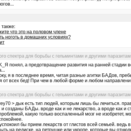
огов...
 также:
жите что это на половом члене
ять ноготь в домашних условиях?
ит
го спектра для борьбы с гельминтами и другими паразитам
K_Я понял, а предотвращение развития на ранней стадии в
...
оку, я в последнее время, читая разные агитки БАДов, пре
 от всех бед! При чем в любой форме и любом направлении!
го спектра для борьбы с гельминтами и другими паразитам
ey70 > дык есть тип людей, которым лишь бы лечиться. прав
 и созданы БАДы. вроде как и не лекарство, а вроде как и с
проблемой, какую только воспаленный мозг не изобретет, 
спокойнее.
успокоил бы прием лекарств от глистов всей семьей. ведь в
ыть на редиске, на петрушке или укропе, которые вы отнюдь