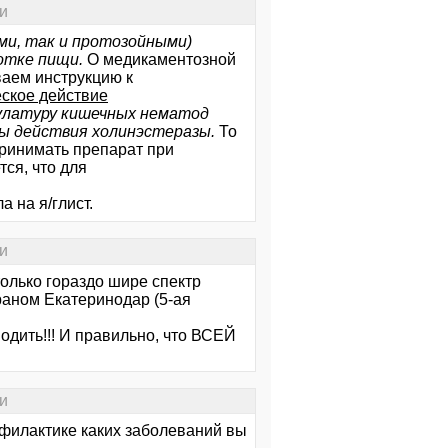
и
ми, так и протозойными)
отке пищи.
О медикаментозной
ваем инструкцию к
ское действие
улатуру кишечных нематод
ды действия холинэстеразы.
То
принимать препарат при
тся, что для
а на я/глист.
и
олько гораздо шире спектр
раном Екатеринодар (5-ая
одить!!! И правильно, что ВСЕЙ
и
филактике каких заболеваний вы