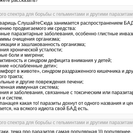
жете рассказать?
го спектра для борьбы с гельминтами и другими паразитам
оварищь СлушайтеСюда занимается распространением БАДов
ению продвигаемого им средства:
ичные паразитарные заболевания, особенно глистные инваз
раммы очищения организма;
сикации и зашлакованность организма;
яния хронической усталости;
ные боли и мигрени;
активность и синдром дефицита внимания у детей;
ояние «ослабленные дети»;
комфорт в животе», синдром раздраженного кишечника и дру
го тракта;
гольные и другие повреждения печени;
бленная иммунная система;
ояния и заболевания, связанные с токсическим или парази
 и систем.
панацея какая то! паразиты дохнут от одного названия и це
ется, на всякого идиота свой БАД есть.
го спектра для борьбы с гельминтами и другими паразитам
 таки, тема про паразитов самая популярная ))) популярнее