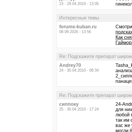
23 - 29.04.2010 - 13:05
гинекол
Интересные темы
forums-kuban.ru
Смотри
08.08.2026 - 13:56
подска
Как сн
Гаймор
Re: Подскажите препарат широко
Andrey70
Tasha_
24 - 30.04.2010 - 08:34
анализа
2_сипп
панацея
Re: Подскажите препарат широко
сиппоку
24-Andr
25 - 30.04.2010 - 17:24
для них
любой 
так им 
вас же 
могли б