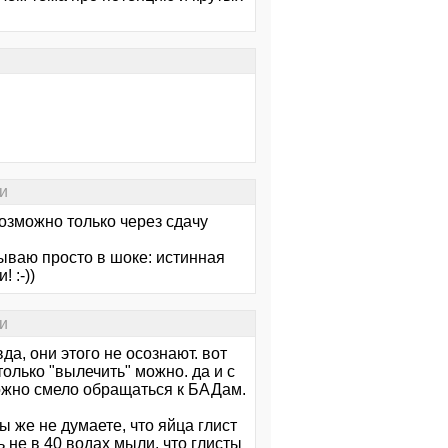
и
озможно только через сдачу
бываю просто в шоке: истинная
 :-))
и
да, они этого не осознают. вот
только "вылечить" можно. да и с
можно смело обращаться к БАДам.
ы же не думаете, что яйца глист
 не в 40 водах мыли, что глисты