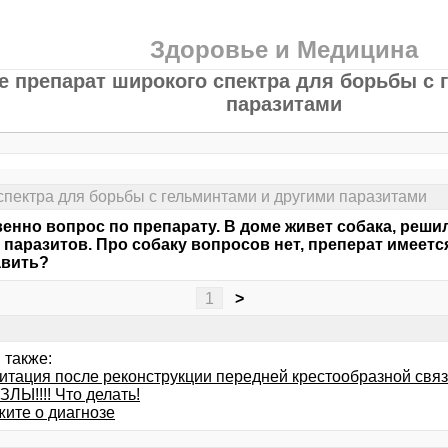
Здоровье и Медицина
е препарат широкого спектра для борьбы с 
паразитами
пектра для борьбы с гельминтами и другими паразитами
енно вопрос по препарату. В доме живет собака, реши
 паразитов. Про собаку вопросов нет, преперат имеется
авить?
1
>
 также:
итация после реконструкции передней крестообразной связ
ЛЫ!!!! Что делать!
жите о диагнозе