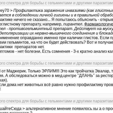
го спектра для борьбы с гельминтами и другими паразитам
rey70 >
Профилактика заражения инвазиями (как глистны
ается в соблюдении личной гигиены и в правильной обраб
ктике ничего не сказано... Я попытаюсь объяснить - откры
оглистному препарату, например,
пирантел
.
Фармакологиче
ел - противогельминтный препарат. Действует на муск
деполяризации их нервно-мышечного соединения и блока
применение оправданно именно при наличии глистов. Если 
вии гельминтов, на что он будет действовать? Вот и получае
актики препаратов нет.
птомов - нет болезни. Есть сомнения - 3-х кратно анализ кал
го спектра для борьбы с гельминтами и другими паразитам
от Маджерик. Только ЭРЛИМ!!! Это как тройчатка Эвалар, т
ия. А обследоваться можно в мед.центре "ДЛАНЬ" за ресто
ая).
сли дома нет животных всё равно нужно профилактику пров
!
го спектра для борьбы с гельминтами и другими паразитам
шайтеСюда > альтернативное мнение появилось хы а о про