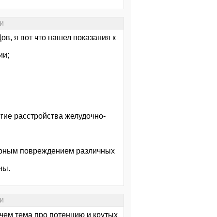
и
, я вот что нашел показания к
ии;
гие расстройства желудочно-
тарным повреждением различных
ны.
и
, чем тема про потенцию и крутых