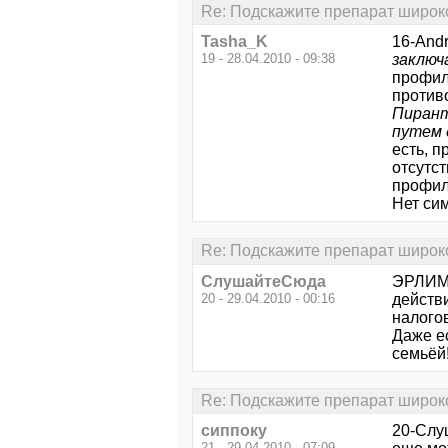
Re: Подскажите препарат широко
Tasha_K
16-And
19 - 28.04.2010 - 09:38
заключ
профила
против
Пирант
путем 
есть, 
отсутст
профил
Нет сим
Re: Подскажите препарат широко
СлушайтеСюда
ЭРЛИМ 
20 - 29.04.2010 - 00:16
действ
налогов
Даже е
семьёй
Re: Подскажите препарат широко
сиппоку
20-Слу
21 - 29.04.2010 - 07:09