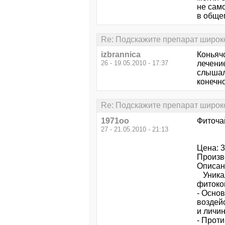
не само
в общем
Re: Подскажите препарат широко
izbrannica
Коньячо
26 - 19.05.2010 - 17:37
лечение
слышала
конечно
Re: Подскажите препарат широко
1971oo
Фиточай
27 - 21.05.2010 - 21:13
Цена: 3
Произв
Описани
Уникал
фитоко
- Осно
воздей
и личин
- Прот