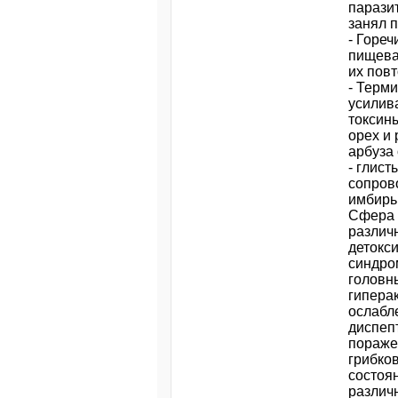
парази
занял п
- Горе
пищева
их пов
- Терм
усилив
токсин
орех и
арбуза
- глист
сопров
имбирь
Сфера 
различ
детокс
синдро
головн
гипера
ослабл
диспеп
пораже
грибко
состоя
различ