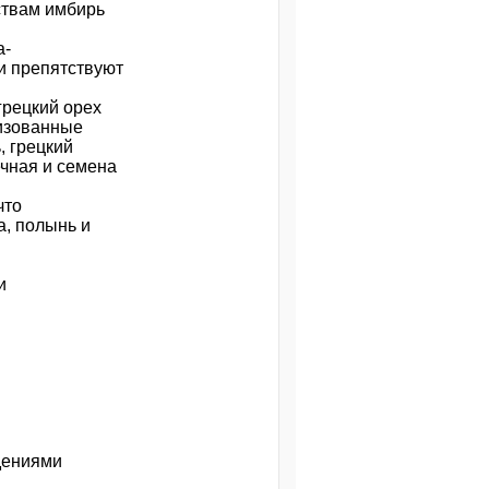
ствам имбирь
а-
и препятствуют
грецкий орех
лизованные
, грецкий
чная и семена
что
а, полынь и
и
дениями