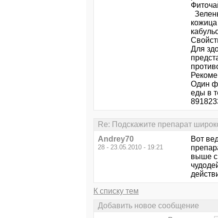
Фиточа
Зелены
кожица 
кабуль
Свойст
Для зд
предст
против
Рекоме
Один фи
еды в т
891823
Re: Подскажите препарат широко
Andrey70
Вот вед
28 - 23.05.2010 - 19:21
препар
выше с
чудоде
действи
К списку тем
Добавить новое сообщение