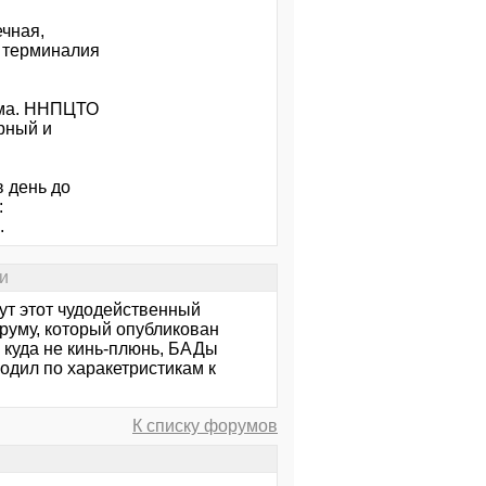
ечная,
, терминалия
зма. ННПЦТО
рный и
в день до
:
.
и
бут этот чудодейственный
оруму, который опубликован
и куда не кинь-плюнь, БАДы
одил по харакетристикам к
К списку форумов