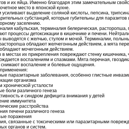
тов и их яйца. Именно благодаря этим замечательным свой
очетное место в японской кухне.
чи усиливают выделение соляной кислоты, пепсина, трипсин
рительных субстанций, которые губительны для паразитов 
торному заселению.
иналия кабульская, терминалия белерическая, расторопша, 
ают процессы детоксикации в кишечнике и печени. Нейтра
ы выводятся с желчью, стулом и мочой. Терминалии, полынь
 расторопша обладают желчегонным действием, а мята пере
 обладают мочегонным действием.
ы в местах их прикрепления повреждают стенку кишечника, 
ождается воспалениям и спазмами. Мята перечная, гвоздик
 снимают воспаление и болевые ощущения.
применения:
ные паразитарные заболевания, особенно глистные инвази
икации организма
м хронической усталости
ые боли различного генеза
ктивность и синдром дефицита внимания у детей
ение иммунитета
тические расстройства
ния печени различного генеза
вые поражения
ния, связанные с токсическими или паразитарными повреж
ных органов и систем.