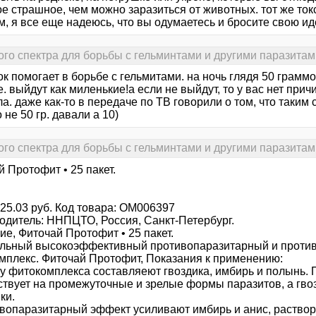
е страшное, чем можно заразиться от животных. тот же ток
, я все еще надеюсь, что вы одумаетесь и бросите свою ид
го спектра для борьбы с гельминтами и другими паразитам
к помогает в борьбе с гельмитами. на ночь глядя 50 граммо
. выйдут как миленькие!а если не выйдут, то у вас нет прич
. даже как-то в передаче по ТВ говорили о том, что таким
 не 50 гр. давали а 10)
го спектра для борьбы с гельминтами и другими паразитам
 Протофит • 25 пакет.
25.03 руб. Код товара: OM006397
одитель: ННПЦТО, Россия, Санкт-Петербург.
е, Фиточай Протофит • 25 пакет.
ьный высокоэффективный противопаразитарный и проти
мплекс. Фиточай Протофит, Показания к применению:
ву фитокомплекса составляеют гвоздика, имбирь и полынь.
ствует на промежуточные и зрелые формы паразитов, а гво
ки.
ивопаразитарный эффект усиливают имбирь и анис, раств