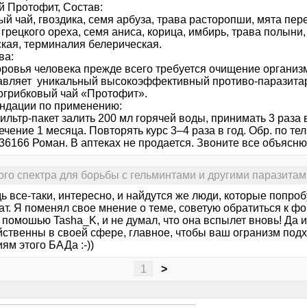
й Протофит, Состав:
й чай, гвоздика, семя арбуза, трава расторопши, мята пер
грецкого ореха, семя аниса, корица, имбирь, трава полыни
ская, терминалия белерическая.
ва:
оровья человека прежде всего требуется очищение органи
авляет уникальный высокоэффективный противо-паразита
огрибковый чай «Протофит».
ндации по применению:
льтр-пакет залить 200 мл горячей воды, принимать 3 раза 
ечение 1 месяца. Повторять курс 3–4 раза в год. Обр. по тел
36166 Роман. В аптеках не продается. Звоните все объясню
го спектра для борьбы с гельминтами и другими паразитам
ь все-таки, интересно, и найдутся же люди, которые попро
ат. Я поменял свое мнение о теме, советую обратиться к ф
 помошью Tasha_K, и не думал, что она вспылет вновь! Да 
йственны в своей сфере, главное, чтобы ваш огранизм подх
ям этого БАДа :-))
1
>