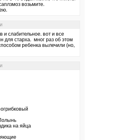
саплзмоз возьмите.
ею.
и
в и слабительное. вот и все
ин для старха. мног раз об этом
 способом ребенка вылечили (но,
и
вогрибковый
 Полынь
здика на яйца
оряющие