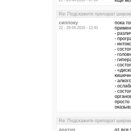
еще мо
Re: Подскажите препарат широко
сиппоку
пока т
22 - 29.04.2010 - 12:41
примен
- разл
- прог
- инток
- состо
- голов
- гипер
- сост
- «дис
кишечно
- алко
- осла
- сост
органов
просто 
оказыва
Re: Подскажите препарат широко
дохтур
от, все