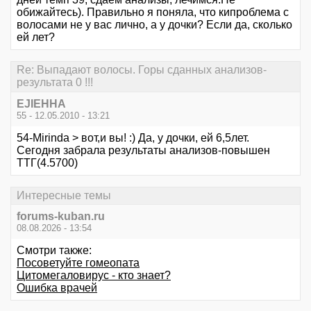
обижайтесь). Правильно я поняла, что кипроблема с
волосами не у вас лично, а у дочки? Если да, сколько
ей лет?
Re: Выпадают волосы. Горы сданных анализов-
результата 0 !!!
EJIEHHA
55 - 12.05.2010 - 13:21
54-Mirinda > вот,и вы! :) Да, у дочки, ей 6,5лет.
Сегодня забрала результаты анализов-повышен
ТТГ(4.5700)
Интересные темы
forums-kuban.ru
08.08.2026 - 13:54
Смотри также:
Посоветуйте гомеопата
Цитомегаловирус - кто знает?
Ошибка врачей