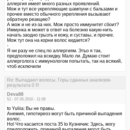
аллергия имеет много разных проявлений.
Мож и тут все укрепляющие шампуни с бальзами и
прочее вместо обычного укрепления вызывают
обратную реакцию?
А мож и не из-за них. Мож просто иммунитет сбоит?
Иммунка ж может в ответ на болезню какую-нить
начать заодно грызть и кожу, и суставы, и прочее.
Мож тут она на корни волос кидается?
-
Я ни разу не спец по аллергиям. Этьо я так,
предположил на вскидку. Мало ли. Думаю стоит
аллерголога с иммунологом попытать, так на всякий,
чтоб исключили
Re: Выпадают волосы. Горы сданных анализов-
результата 0 !!!
Deva88
52 - 07.05.2010 - 11:08
to Yuliia: Вы не правы.
Анемия, гипотиреоз могут быть причиной выпадения
волос.
Но! Что касается поста 35 to Кузнечик: Здесь, могу
предположить, причиной выпадения могут быть