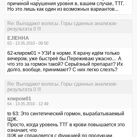
причиной нарушения уровня в, вашем случае, ТТГ.
Но это лишь как один из возможных вариантов...
Re: Выпадают волосы. Горы сданных анализов-
результата 0 !!!
EJIEHHA
63 - 13.05.2010 - 09:50
62-клиром01 > УЗИ в норме. К врачу идём только
вечером, уже быстреё бы.Переживаю ужасно... А
что это за гормон такой? Серьёзный препарат? Их
долго, вообще, принимают? С них легко слезть?
Re: Выпадают волосы. Горы сданных анализов-
результата 0 !!!
клиром01
64 - 13.05.2010 - 12:49
to 63: Это синтетический гормон, вырабатываемый
ЩЖ.
Просто, когда уровень ТТГ в крови повышается это
означает, что
ЩЖ не справляется с функцией по продукции