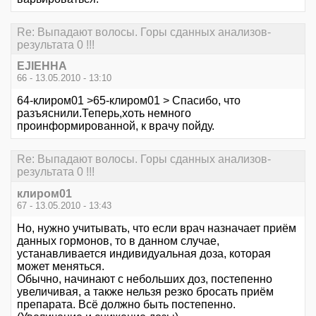
Re: Выпадают волосы. Горы сданных анализов-
результата 0 !!!
EJIEHHA
66 - 13.05.2010 - 13:10
64-клиром01 >65-клиром01 > Спасибо, что
разъяснили.Теперь,хоть немного
проинформированной, к врачу пойду.
Re: Выпадают волосы. Горы сданных анализов-
результата 0 !!!
клиром01
67 - 13.05.2010 - 13:43
Но, нужно учитывать, что если врач назначает приём
данных гормонов, то в данном случае,
устанавливается индивидуальная доза, которая
может меняться.
Обычно, начинают с небольших доз, постепенно
увеличивая, а также нельзя резко бросать приём
препарата. Всё должно быть постепенно.