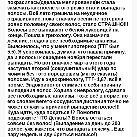
покрасилась(сделала мелирование)и стала
замечать как после этого резко стали выпадать
волосы. Всё лето грешила на неудачное
окрашивание, пока к началу осени не потеряла
ровно половину своих волос, стало СТРАШНО!!!
Волосы все выпадают с белой луковицей на
конце. Пошла к трихологу. Она назначила
лечение, я сдала все необходимые анализы.
Выяснилось, что у меня гипотериоз (ТТГ был
5,5). Я успокоилась, думала, что нашла причину,
да и волосы к середине ноября перестали
выпадать. Но вот вначале марта этого года
наступил второй (сокрушительный) удар по
моим и без того поредевшим (мягко сказать)
волосам. Иду к эндокринологу, ТТГ- 1,87, всё в
норме. Эндокринолог снимает с себя причину
выпадения волос. Ходила к неврологу, сдавала
все необходимые анализы, тоже всё в норме, по
его словам вегето-сосудистая дистания точно не
может служить причиной выпадения волос!!!
Куда идти, куда податься !? Помогите,
подскажите ЧТО Делать!? Боюсь остаться
совсем без волос! (Выпадение за день до 300
волос, уже кажется, что выпадать нечему... Еще
пару недель и иду бриться налысо!)