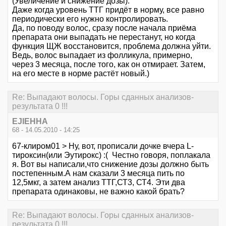
(Увеличение и снижение дозы).
Даже когда уровень ТТГ придёт в норму, все равно
периодически его нужно контролировать.
Да, по поводу волос, сразу после начала приёма
препарата они выпадать не перестанут, но когда
функция ЩЖ восстановится, проблема должна уйти.
Ведь, волос выпадает из фолликула, примерно,
через 3 месяца, после того, как он отмирает. Затем,
на его месте в норме растёт новый.)
Re: Выпадают волосы. Горы сданных анализов-
результата 0 !!!
EJIEHHA
68 - 14.05.2010 - 14:25
67-клиром01 > Ну, вот, прописали дочке вчера L-
тироксин(или Эутирокс) :( Честно говоря, поплакала
я. Вот вы написали,что снижение дозы должно быть
постепенным.А нам сказали 3 месяца пить по
12,5мкг, а затем анализ ТТГ,СТ3, СТ4. Эти два
препарата одинаковы, не важно какой брать?
Re: Выпадают волосы. Горы сданных анализов-
результата 0 !!!