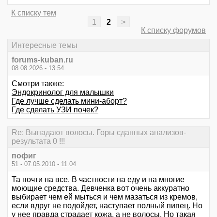
К списку тем
1
2
>
К списку форумов
Интересные темы
forums-kuban.ru
08.08.2026 - 13:54
Смотри также:
Эндокринолог для малышки
Где лучше сделать мини-аборт?
Где сделать УЗИ почек?
Re: Выпадают волосы. Горы сданных анализов-
результата 0 !!!
пофиг
51 - 07.05.2010 - 11:04
Та почти на все. В частности на еду и на многие
моющие средства. Девченка вот очень аккуратно
выбирает чем ей мыться и чем мазаться из кремов,
если вдруг не подойдет, наступает полный пипец. Но
у нее правда страдает кожа, а не волосы. Но такая