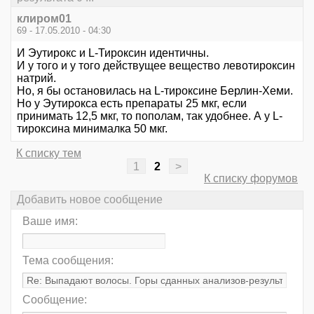
клиром01
69 - 17.05.2010 - 04:30
И Эутирокс и L-Тироксин идентичны.
И у того и у того действущее вещество левотироксин
натрий.
Но, я бы остановилась на L-тироксине Берлин-Хеми.
Но у Эутирокса есть препараты 25 мкг, если
принимать 12,5 мкг, то пополам, так удобнее. А у L-
тироксина минималка 50 мкг.
К списку тем
1
2
>
К списку форумов
Добавить новое сообщение
Ваше имя:
Тема сообщения:
Сообщение: