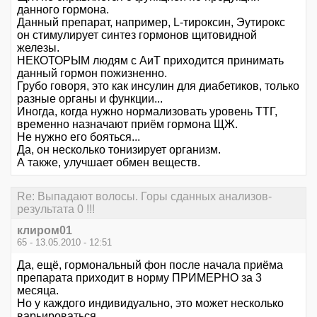
данного гормона.
Данный препарат, например, L-тироксин, Эутирокс
он стимулирует синтез гормонов щитовидной
железы.
НЕКОТОРЫМ людям с АиТ приходится принимать
данный гормон пожизненно.
Грубо говоря, это как инсулин для диабетиков, только
разные органы и функции...
Иногда, когда нужно нормализовать уровень ТТГ,
временно назначают приём гормона ЩЖ.
Не нужно его бояться...
Да, он несколько тонизирует организм.
А также, улучшает обмен веществ.
Re: Выпадают волосы. Горы сданных анализов-
результата 0 !!!
клиром01
65 - 13.05.2010 - 12:51
Да, ещё, гормональный фон после начала приёма
препарата приходит в норму ПРИМЕРНО за 3
месяца.
Но у каждого индивидуально, это может несколько
варьироваться.