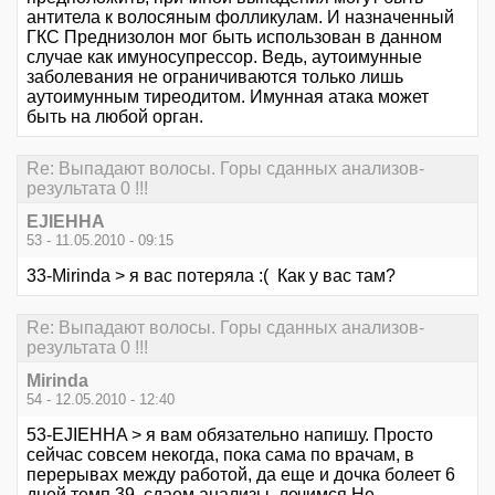
антитела к волосяным фолликулам. И назначенный
ГКС Преднизолон мог быть использован в данном
случае как имуносупрессор. Ведь, аутоимунные
заболевания не ограничиваются только лишь
аутоимунным тиреодитом. Имунная атака может
быть на любой орган.
Re: Выпадают волосы. Горы сданных анализов-
результата 0 !!!
EJIEHHA
53 - 11.05.2010 - 09:15
33-Mirinda > я вас потеряла :( Как у вас там?
Re: Выпадают волосы. Горы сданных анализов-
результата 0 !!!
Mirinda
54 - 12.05.2010 - 12:40
53-EJIEHHA > я вам обязательно напишу. Просто
сейчас совсем некогда, пока сама по врачам, в
перерывах между работой, да еще и дочка болеет 6
дней темп 39, сдаем анализы, лечимся.Не