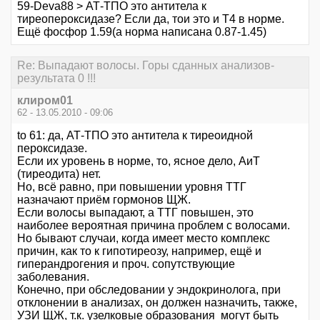
59-Deva88 > АТ-ТПО это антитела к
тиреопероксидазе? Если да, тои это и Т4 в норме.
Ещё фосфор 1.59(а норма написана 0.87-1.45)
Re: Выпадают волосы. Горы сданных анализов-
результата 0 !!!
клиром01
62 - 13.05.2010 - 09:06
to 61: да, АТ-ТПО это антитела к тиреоидной
пероксидазе.
Если их уровень в норме, то, ясное дело, АиТ
(тиреодита) нет.
Но, всё равно, при повышении уровня ТТГ
назначают приём гормонов ЩЖ.
Если волосы выпадают, а ТТГ повышен, это
наиболее вероятная причина проблем с волосами.
Но бывают случаи, когда имеет место комплекс
причин, как то к гипотиреозу, например, ещё и
гиперандрогения и проч. сопутствующие
заболевания.
Конечно, при обследовании у эндокринолога, при
отклонении в анализах, он должен назначить, также,
УЗИ ЩЖ, т.к. узелковые образования могут быть