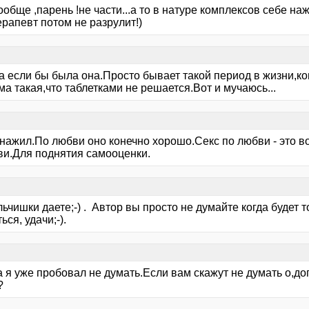
обще ,парень !не части...а то в натуре комплексов себе на
рапевт потом не разрулит!)
а если бы была она.Просто бывает такой период в жизни,ко
а такая,что таблетками не решается.Вот и мучаюсь...
 нажил.По любви оно конечно хорошо.Секс по любви - это в
ви.Для поднятия самооценки.
ьчишки даете;-) . Автор вы просто не думайте когда будет 
ься, удачи;-).
а я уже пробовал не думать.Если вам скажут не думать о,д
?