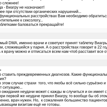
о сложнее!
да - Виагру не назначают!
ее при отсутствии органических нарушений...
 функциональных расстройствах Вам необходимо обратиться 
тительнее к сексологу...
таблетками баловаться прекращайте!
мый DMA, именно врачи и советуют принят таблетку Виагры
и, сложившейся у парня. А о расстройствах говорит в 22 г
 к врачу можно и отписаться всем нам чтоб расставит все о
>
о ставить преждевременных диагнозов. Какие функциональ
ия?
этом случае страхи того, что якобы всё сильно сурьёзно и
т ситуацию...
 ожидания неудачи может с кажды м случиться и он имеет с
ри первой же неудаче принял Виагру, то вообще бы об этом
енно, врач нужен. Но, к сожаления большинство пациентов
ывающим визитам ещё не готовы.