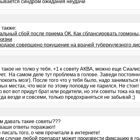
зывается синдром ожидания неудачи
 также:
альный сбой после приема ОК. Как сблансировать гормоны,
жизни
нодаре совершено покушение на врачей туберкулезного ди
такое не толко у тебя. +1 к совету АКВА, можно еще Сиали
ует. На самом деле тут проблема в голове. Заведи постоян
покоить мозг). После того что у тебя было, надо заниматьс
ых местах, что мозг по этому поповду не парился. Не стоит
о вот вот придут брат или родители, но эти советы тока на
гда везде и совсеми, только предохраняться не забывай ;)
ем давать такие советы???
 ваши ответы поражают!
 писать того, о чем прочитали в интернете!
ом случае любой препарат может произвести фиксацию в гол