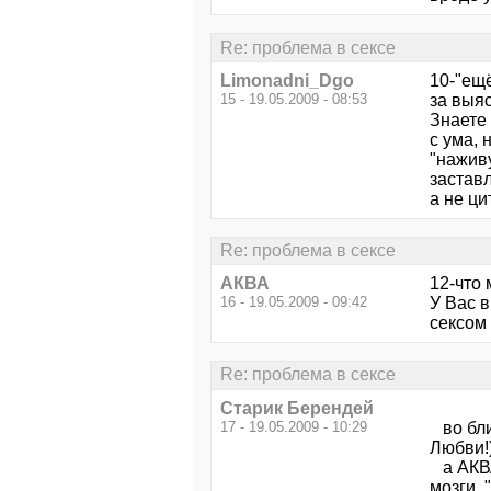
Re: проблема в сексе
Limonadni_Dgo
10-"ещё
15 - 19.05.2009 - 08:53
за выя
Знаете
с ума, 
"наживу
застав
а не ци
Re: проблема в сексе
АКВА
12-что 
16 - 19.05.2009 - 09:42
У Вас в
сексом 
Re: проблема в сексе
Старик Берендей
17 - 19.05.2009 - 10:29
во блин
Любви!)
а АКВА
мозги. "