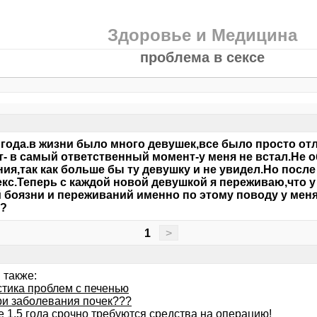
Здоровье и Медицина
проблема в сексе
 года.в жизни было много девушек,все было просто от
- в самый ответственный момент-у меня не встал.Не об
ия,так как больше бы ту девушку и не увидел.Но после
кс.Теперь с каждой новой девушкой я переживаю,что у м
й боязни и переживаний именно по этому поводу у меня
ь?
1
>
 также:
стика проблем с печенью
ри заболевания почек???
е 1,5 года срочно требуются средства на операцию!