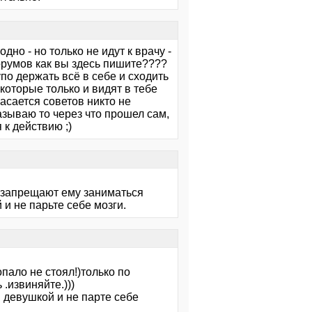
дно - но только не идут к врачу -
орумов как вы здесь пишите????
по держать всё в себе и сходить
 которые только и видят в тебе
касается советов никто не
зываю то через что прошел сам,
 к действию ;)
ги запрещают ему заниматься
и не парьте себе мозги.
опало не стоял!)только по
 .извиняйте.)))
 девушкой и не парте себе