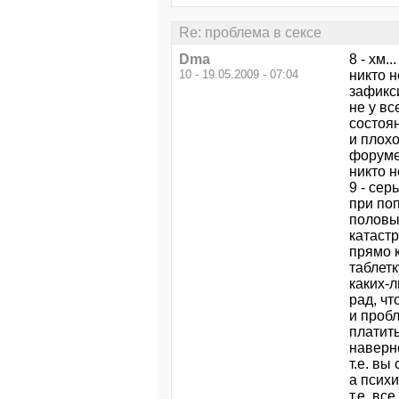
Re: проблема в сексе
Dma
8 - хм..
10 - 19.05.2009 - 07:04
никто 
зафикси
не у вс
состоян
и плохо
форуме,
никто н
9 - сер
при поп
половы
катастр
прямо к
таблетк
каких-л
рад, чт
и пробл
платить
наверн
т.е. в
а психи
т.е. вс