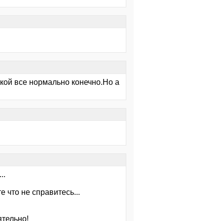
шкой все нормально конечно.Но а
..
 что не справитесь...
ятельно!