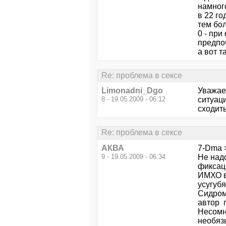
намног
в 22 го
тем бол
0 - при
предпоч
а вот 
Re: проблема в сексе
Limonadni_Dgo
Уважае
8 - 19.05.2009 - 06:12
ситуаци
сходить
Re: проблема в сексе
АКВА
7-Dma 
9 - 19.05.2009 - 06:34
Не над
фиксац
ИМХО в 
усугубя
Сидром
автор п
Несомн
необяз