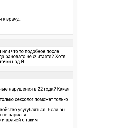
к врачу...
 или что то подобное после
ода рановато не считаете? Хотя
точки над Й
ные нарушения в 22 года? Какая
 только сексолог поможет только
войство усугубляться. Если бы
 не парился...
 и врачей с таким