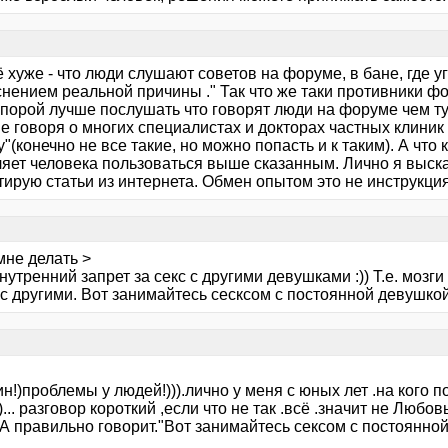
 хуже - что люди слушают советов на форуме, в бане, где уго
снением реальной причины ." Так что же таки противники ф
 порой лучше послушать что говорят люди на форуме чем ту
не говоря о многих специалистах и докторах частных клиник
"(конечно не все такие, но можно попасть и к таким). А что 
ляет человека пользоваться выше сказанным. Лично я выска
тирую статьи из интернета. Обмен опытом это не инструкция
мне делать >
нутренний запрет за секс с другими девушками :)) Т.е. моз
с другими. Вот занимайтесь сесксом с постоянной девушкой 
!)проблемы у людей!))).лично у меня с юных лет .на кого п
... разговор короткий ,если что не так .всё .значит не Любовь
 правильно говорит."Вот занимайтесь сексом с постоянной