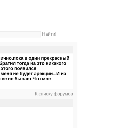
Найти!
лично,пока в один прекрасный
ратил тогда на это никакого
 этого появился
еня не будет эрекции...И из-
 ее не бывает.Что мне
К списку форумов