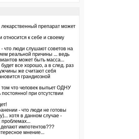
у лекарственный препарат может
и относится к себе и своему
же - что люди слушают советов на
нием реальной причины ... ведь
иантов может быть масса...
о будет все хорошо, а в след. раз
 мужчины же считают себя
тановится грандиозной
в том что человек выпьет ОДНУ
 постоянно! при отсутствии
ет!
ранении - что люди не готовы
)... хотя в данном случае -
 проблемах...
 делают импотентов???
нтересное мнение...