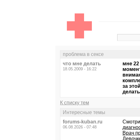
проблема в сексе
что мне делать
мне 22
18.05.2009 - 16:22
момент
вниман
компле
за это
делат
К списку тем
Интересные темы
forums-kuban.ru
Смотри
06.08.2026 - 07:48
диагно
Врач п
Девочк