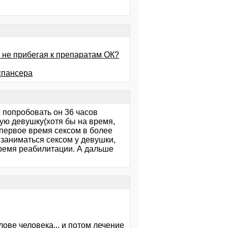
 не прибегая к препаратам ОК?
спансера
с попробовать он 36 часов
ную девушку(хотя бы на время,
я первое время сексом в более
 заниматься сексом у девушки,
 время реабилитации. А дальше
ове человека... и потом лечение