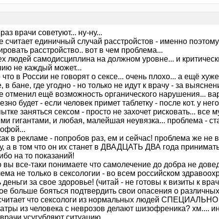
. раз врачи советуют... ну-ну...
не считает единичный случай расстройстов - именно поэтом
ровать расстройство.. вот в чем проблема...
ех людей самодисциплина на должном уровне... и критическ
ию не каждый может...
 что в России не говорят о сексе... очень плохо... а ещё ху
 в бане, где угодно - но только не идут к врачу - за выясне
е отменил ещё возможность органического нарушения... вар
ьезно будет - если человек примет таблетку - после кот. у нег
ытке заняться сексом - просто не захочет рисковать... все
ми гигантами, и любая, малейшая неувязка... проблема - с
офой...
ак в рекламе - попробов раз, ем и сейчас! проблема же не 
у, а в том что он их станет в ДВАДЦАТЬ ДВА года принимать
ибо на то показаний!
о вы все-таки понимаете что самолечение до добра не довед
ема не только в сексологии - во всем российском здравоох
 деньги за свое здоровье! (читай - не готовы к визиты к врачу
ое больше бояться подтвердить свои опасения о различных
ы считает что сексологи из нормальных людей СПЕЦИАЛЬНО
атры из человека с неврозов делают шизофреника? хм.... и
е врачи усугубляют ситуацию...