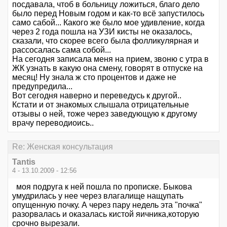
посдавала, чтоб в больницу ложиться, благо дело
было перед Новым годом и как-то всё запустилось
само сабой... Какого же было мое удивление, когда
через 2 года пошла на УЗИ кисты не оказалось,
сказали, что скорее всего была фолликулярная и
рассосалась сама собой...
На сегодня записала меня на прием, звоню с утра в
ЖК узнать в какую она смену, говорят в отпуске на
месяц! Ну знала ж сто процентов и даже не
предупредила...
Вот сегодня наверно и переведусь к другой..
Кстати и от знакомых слышала отрицательные
отзывы о ней, тоже через заведующую к другому
врачу переводиоись..
Re: Женская консультация
Tantis
4 - 13.10.2009 - 12:56
моя подруга к ней пошла по прописке. Быкова
умудрилась у нее через влагалище нащупать
опущенную почку. А через пару недель эта "почка"
разорвалась и оказалась кистой яичника,которую
срочно вырезали.