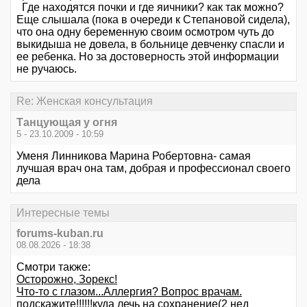
Где находятся почки и где яичники? как так можно?
Еще слышала (пока в очереди к Степановой сидела),
что она одну беременную своим осмотром чуть до
выкидыша не довела, в больнице девченку спасли и
ее ребенка. Но за достоверность этой информации
не ручаюсь.
Re: Женская консультация
Танцующая у огня
5 - 23.10.2009 - 10:59
Уменя Линникова Марина Робертовна- самая
лучшая врач она там, добрая и профессионал своего
дела
Интересные темы
forums-kuban.ru
08.08.2026 - 18:38
Смотри также:
Осторожно, Зорекс!
Что-то с глазом...Аллергия? Вопрос врачам.
подскажите!!!!!!куда лечь на сохранение(2 нед