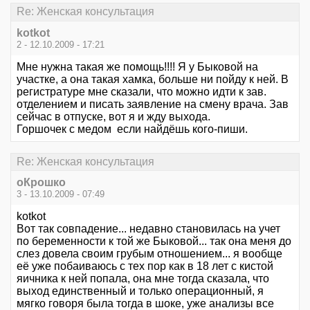
Re: Женская консультация
kotkot
2 - 12.10.2009 - 17:21
Мне нужна такая же помощь!!!! Я у Быковой на
участке, а она такая хамка, больше ни пойду к ней. В
регистратуре мне сказали, что можно идти к зав.
отделением и писать заявление на смену врача. Зав
сейчас в отпуске, вот я и жду выхода.
Горшочек с медом если найдёшь кого-пиши.
Re: Женская консультация
оКрошко
3 - 13.10.2009 - 07:49
kotkot
Вот так совпадение... недавно становилась на учет
по беременности к той же Быковой... так она меня до
слез довела своим грубым отношением... я вообще
её уже побаиваюсь с тех пор как в 18 лет с кистой
яичника к ней попала, она мне тогда сказала, что
выход единственный и только операционный, я
мягко говоря была тогда в шоке, уже анализы все