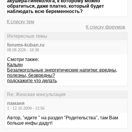
акушера-гинеколога, к которому можно
обратиться, даже платно, который будет
наблюдать всю беременность?
К списку тем
К списку форумов
Интересные темы
forums-kuban.ru
08.08.2026 - 18:38
Смотри также:
Кальян
Безалкогольные энергетические напитки: вредны,
полезны, безвредны?
подскажите что делать
Re: Женская консультация
паманя
1 - 12.10.2009 - 13:56
Автор, "идите " на раздел "Родительства", там Вам
больше инфы дадут!