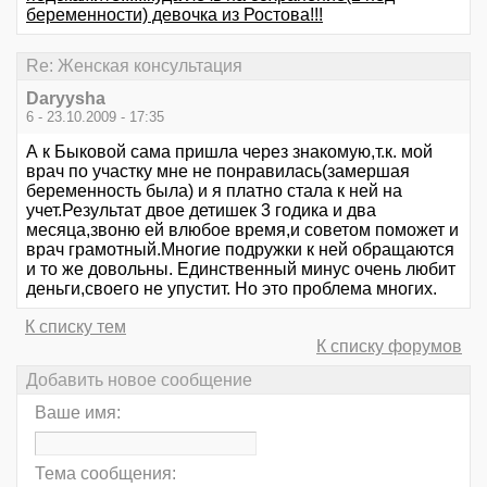
беременности) девочка из Ростова!!!
Re: Женская консультация
Daryysha
6 - 23.10.2009 - 17:35
А к Быковой сама пришла через знакомую,т.к. мой
врач по участку мне не понравилась(замершая
беременность была) и я платно стала к ней на
учет.Результат двое детишек 3 годика и два
месяца,звоню ей влюбое время,и советом поможет и
врач грамотный.Многие подружки к ней обращаются
и то же довольны. Единственный минус очень любит
деньги,своего не упустит. Но это проблема многих.
К списку тем
К списку форумов
Добавить новое сообщение
Ваше имя:
Тема сообщения: