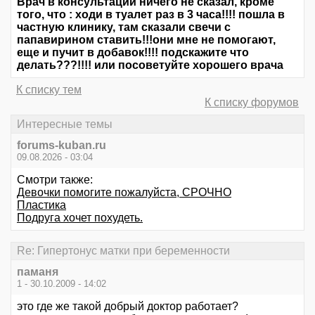
Врач в консультации ничего не сказал, кроме
того, что : ходи в туалет раз в 3 часа!!!! пошла в
частную клинику, там сказали свечи с
папавирином ставить!!!они мне не помогают,
еще и пучит в добавок!!!! подскажите что
делать???!!!! или посоветуйте хорошего врача
К списку тем
К списку форумов
Интересные темы
forums-kuban.ru
09.08.2026 - 03:04
Смотри также:
Девочки помогите пожалуйста, СРОЧНО
Пластика
Подруга хочет похудеть.
Re: Гипертонус матки при беременности
паманя
1 - 30.10.2009 - 14:02
это где же такой добрый доктор работает?