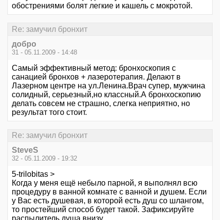
обострениями болят легкие и кашель с мокротой.
Re: замучил бронхит
добро
31 - 05.11.2009 - 14:48
Самый эффективный метод: бронхоскопия с
санацией бронхов + лазеротерапия. Делают в
Лазерном центре на ул.Ленина.Врач супер, мужчина
солидный, серьезный,но классный.А бронхоскопию
делать совсем не страшно, слегка неприятно, но
результат того стоит.
Re: замучил бронхит
SteveS
32 - 05.11.2009 - 19:32
5-trilobitas >
Когда у меня ещё небыло парной, я выполнял всю
процедуру в ванной комнате с ванной и душем. Если
у Вас есть душевая, в которой есть душ со шлангом,
то простейший способ будет такой. Зафиксируйте
распылитель душа внизу