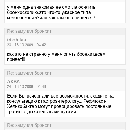
у меня одна знакомая не смогла осилить
бронхоскопию.это что-то ужасное типа
колоноскопии?или как там она пишется?
Re: замучил бронхит
trilobitas
23 - 13.10.2009 - 04:42
как это не странно у меня опять бронхит.всем
привет!!!!
Re: замучил бронхит
АКВА
24 - 13.10.2009 - 04:48
Если Вы исчерпали все возможности, сходите на
консультацию к гастроэнтерологу... Рефлюкс и
Хеликобактер могут провоцировать постоянные
траблы с дыхательными путями...
Re: замучил бронхит