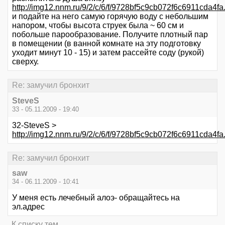
http://img12.nnm.ru/9/2/c/6/f/9728bf5c9cb072f6c6911cda4fa
и подайте на него самую горячую воду с небольшим
напором, чтобы высота струек была ~ 60 см и
побольше парообразование. Получите плотный пар
в помещении (в ванной комнате на эту подготовку
уходит минут 10 - 15) и затем рассейте соду (рукой)
сверху.
Re: замучил бронхит
SteveS
33 - 05.11.2009 - 19:40
32-SteveS >
http://img12.nnm.ru/9/2/c/6/f/9728bf5c9cb072f6c6911cda4fa
Re: замучил бронхит
saw
34 - 06.11.2009 - 10:41
У меня есть лечебный алоэ- обращайтесь на
эл.адрес
К списку тем