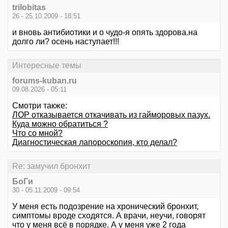
trilobitas
26 - 25.10.2009 - 18:51
и вновь антибиотики и о чудо-я опять здорова.на
долго ли? осень наступает!!!
Интересные темы
forums-kuban.ru
09.08.2026 - 05:11
Смотри также:
ЛОР отказывается откачивать из гайморовых пазух.
Куда можно обратиться ?
Что со мной?
Диагностическая лапороскопия, кто делал?
Re: замучил бронхит
БоГи
30 - 05.11.2009 - 09:54
У меня есть подозрение на хронический бронхит,
симптомы вроде сходятся. А врачи, неучи, говорят
что у меня всё в порядке. А у меня уже 2 года