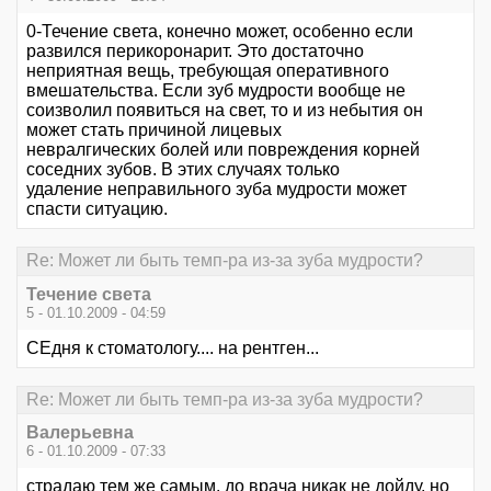
0-Течение света, конечно может, особенно если
развился перикоронарит. Это достаточно
неприятная вещь, требующая оперативного
вмешательства. Если зуб мудрости вообще не
соизволил появиться на свет, то и из небытия он
может стать причиной лицевых
невралгических болей или повреждения корней
соседних зубов. В этих случаях только
удаление неправильного зуба мудрости может
спасти ситуацию.
Re: Может ли быть темп-ра из-за зуба мудрости?
Течение света
5 - 01.10.2009 - 04:59
СЕдня к стоматологу.... на рентген...
Re: Может ли быть темп-ра из-за зуба мудрости?
Валерьевна
6 - 01.10.2009 - 07:33
страдаю тем же самым. до врача никак не дойду, но