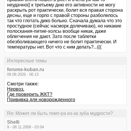
неудачно(( к третьему дню его активности не могу
раскрыть рот практически, болит вся правая сторона
десны, еще и горло с правой стороны разболелось
так что глотать дико больно. Сначала думала что это
простудное (сейчас насморк долечиваю), но никакие
полоскания-питие-холсы вообще никак, даже
облегчения не дают. Зато после таблетки
обезболивающего ничего не болит практически. И
температуры нет. Вот что с ним делать?...(((
Интересные темы
forums-kuban.ru
09.08.2026 - 06:13
Смотри также:
Нервоз.
Где проверить ЖКТ?
Прививка для новорожденного
Re: Может ли быть темп-ра из-за зуба мудрости?
Shelli
9 - 08.11.2009 - 03:04