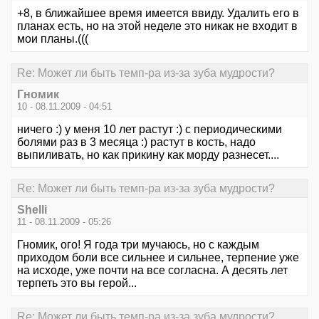
+8, в ближайшее время имеется ввиду. Удалить его в
планах есть, но на этой неделе это никак не входит в
мои планы.(((
Re: Может ли быть темп-ра из-за зуба мудрости?
Гномик
10 - 08.11.2009 - 04:51
ничего :) у меня 10 лет растут :) с периодическими
болями раз в 3 месяца :) растут в кость, надо
выпиливать, но как прикину как морду разнесет....
Re: Может ли быть темп-ра из-за зуба мудрости?
Shelli
11 - 08.11.2009 - 05:26
Гномик, ого! Я года три мучаюсь, но с каждым
приходом боли все сильнее и сильнее, терпение уже
на исходе, уже почти на все согласна. А десять лет
терпеть это вы герой...
Re: Может ли быть темп-ра из-за зуба мудрости?