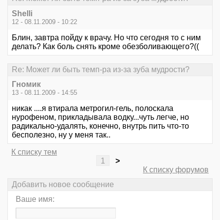
Shelli
12 - 08.11.2009 - 10:22
Блин, завтра пойду к врачу. Но что сегодня то с ним
делать? Как боль снять кроме обезболивающего?((
Re: Может ли быть темп-ра из-за зуба мудрости?
Гномик
13 - 08.11.2009 - 14:55
никак ....я втирала метрогил-гель, полоскала
нурофеном, прикладывала водку...чуть легче, но
радикально-удалять, конечно, внутрь пить что-то
бесполезно, ну у меня так..
К списку тем
1
>
К списку форумов
Добавить новое сообщение
Ваше имя: