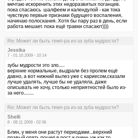
мечтаю искоренить этих недоразвитых поганцев.
пока спасаюсь шалфеем и календулой - как тока
чувствую первые признаки будущего воспаления,
начинаю полоскания. Хотя бы пару раз в день, если
работа мешает. пока ещё травки спасают))))
Re: Может ли быть темп-ра из-за зуба мудрости?
Jessika
7 - 01.10.2009 - 10:14
зубы мудрости это зло.....
верхние нормальные, выдрали без пролем ещё
давно, а вот нижний вылез уже с кариесом,сказали
лучше удалять, лучше бы не удаляла, даже
описывать не хочу, столько неприятностей было из-
за него........
Re: Может ли быть темп-ра из-за зуба мудрости?
Shelli
8 - 08.11.2009 - 02:06
Блин, у меня они растут периодами...верхний
правый опять пошел в рост и очень уж как то