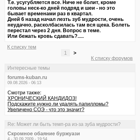
Т.е. усугубляется все. Ниче не болит, кроме
головы неск-ко дней подряд и шеи - но это
бывает временами раз в квартал.
Дней 6 назад начал лезть зуб мудрости, очень
неудачно, расколбасилась там вся щека. Болеть
перестал через 2 дня. Вопрос в теме.
Или бежать кровь сдавать?.....
К списку тем
1
>
К списку форумов
Интересные темы
forums-kuban.ru
09.08.2026 - 06:13
Смотри также:
ХРОНИЧЕСКИЙ КАНДИДОЗ!
Подскажите нужно ли удалять папилломы?
Увеличено СОЭ - что это значит?
Re: Может ли быть темп-ра из-за зуба мудрости?
Скромное обаяние буржуази
4 - 30.09.2009 - 19:54