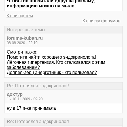
Чтобы не посчитали вдруг за рекламу,
информацию можно на мыло.
К списку тем
К списку форумов
Интересные темы
forums-kuban.ru
08.08.2026 - 22:19
Смотри также:
Помогите найти хорошего эндокринолога!
Лёгочная гипертензия. Кто сталкивался с этим
заболеванием?
Доппельгерц энерготиник - кто пользовал?
Re: Потерялся эндокринолог!
дохтур
1 - 10.11.2009 - 09:20
ну в 17 п-ке принимала
Re: Потерялся эндокринолог!