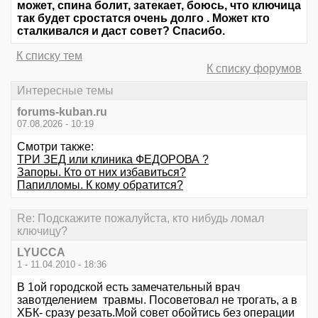
может, спина болит, затекает, боюсь, что ключица
так будет сростатся очень долго . Может кто
сталкивался и даст совет? Спасибо.
К списку тем
К списку форумов
Интересные темы
forums-kuban.ru
07.08.2026 - 10:19
Смотри также:
ТРИ ЗЕД или клиника ФЕДОРОВА ?
Запоры. Кто от них избавиться?
Папилломы. К кому обратится?
Re: Подскажите пожалуйста, кто нибудь ломал
ключицу?
LYUCCA
1 - 11.04.2010 - 18:36
В 1ой городской есть замечательный врач
завотделением травмы. Посоветовал не трогать, а в
ХБК- сразу резать.Мой совет обойтись без операции