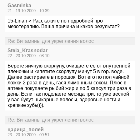
Gasminka
21 - 19.10.2009 - 10:39
15-Linah > Расскажите по подробней про
мезотерапию. Ваша причина и каков результат?
Re: Витамины для укрепления волос
Stela_Krasnodar
22 - 20.10.2009 - 08:10
Берете яичную скорлупу, очищаете ее от внутренней
пленочки и кипятите скорлупу минут 5 в гор. воде.
Далее растираете в порошок. Вот его по пол чайной
ложки 2 раза в день, гася лимонным соком. Плюс в
аптеке покупаете рыбий жир и по 5 капсул три раза в
день. Если так поделаете месяца три, то уже весной
у вас будут шикарные волосы, здоровые ногти и
крепкие зубы))).
Re: Витамины для укрепления волос
царица_полей
23 - 20.10.2009 - 09:51