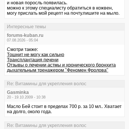
и новая поросль появилась.
можно к этому специалисту обратиться в кожвен,
могу прислать мой рецепт на почту.пишите на мыло.
Интересные темы
forums-kuban.ru
07.08.2026 - 05:04
Смотри также:
Тошнит не могу как сильно
Трансплантация печени
Отзывы о лечении астмы и хронического бронхита
дыхательным тренажером "Феномен Фролова"
Re: Витамины для укрепления волос
Gasminka
20 - 19.10.2009 - 10:38
Масло Бей стоит в пределах 700 р. за 10 мл.. Хватает
на долго, около года.
Re: Витамины для укрепления волос