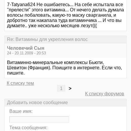
7-Tatyana624 Не ошибаетесь... На себе испытала все
"прелести" этого витамина... От нечего делать думала
волосы побаловать, какую-то маску сварганила, и
добротно так накапала туда витаминчика ... И что вы
думаете.. уже несколько месяцев лезут(((
Re: Витамины для укрепления волос
Человечий Сын
24 - 20.11.2009 - 20:53
Витаминно-минеральные комплексы Бьюти,
Шевитон (Франция). Поищите в интернете. Если что,
пишите.
К списку тем
1
>
К списку форумов
Добавить новое сообщение
Ваше имя:
Тема сообщения: