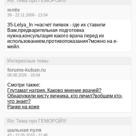
Re: Тема про ГЕМОРОЙ!!!
юлёк
39 - 22.11.2009 - 13:54
35-Lelya_In >насчет пиявок - где их ставили
Вам,предварительная подготовка
нужна,консультация какого врача перед их
использованием,противопоказания?можно на е-
мейл.
Интересные темы
forums-kuban.ru
08.08.2026 - 18:04
Смотри также:
Глутамат натрия. Каково мнение врачей?
Обнаружили кисту яичника. кто лечил?вобщем кто-
что знает?
Ранки на коже
Re: Тема про ГЕМОРОЙ!!!
шальная пуля
43 - 22.05.2010 - 11:46