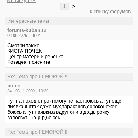
К списку тем
1
>
К списку форумов
Интересные темы
forums-kuban.ru
08.08.2026 - 18:04
Смотри также:
КИСТА ПОЧЕК
Центр матери и ребенка
Розацеа, поясните.
Re: Тема про ГЕМОРОЙ!!!
юлёк
34 - 05.11.2009 - 10:30
Тут на поход к проктологу не настроюсь,а тут ещё
пиявка,я итак даже мух,тараканов,сороконожек
боюсь,а тут пиявки,а вдруг они в др.дырочку
заползут...бр-р-р,боюсь.
Re: Тема про ГЕМОРОЙ!!!