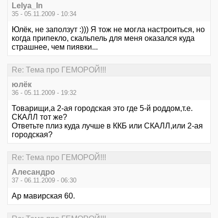
Lelya_In
35 - 05.11.2009 - 10:34
Юлёк, не заползут :))) Я тож не могла настроиться, но
когда припекло, скальпель для меня оказался куда
страшнее, чем пиявки...
Re: Тема про ГЕМОРОЙ!!!
юлёк
36 - 05.11.2009 - 19:32
Товарищи,а 2-ая городская это где 5-й роддом,т.е.
СКАЛЛ тот же?
Ответьте плиз куда лучше в ККБ или СКАЛЛ,или 2-ая
городская?
Re: Тема про ГЕМОРОЙ!!!
Алесандро
37 - 06.11.2009 - 06:30
Ар мавирская 60.