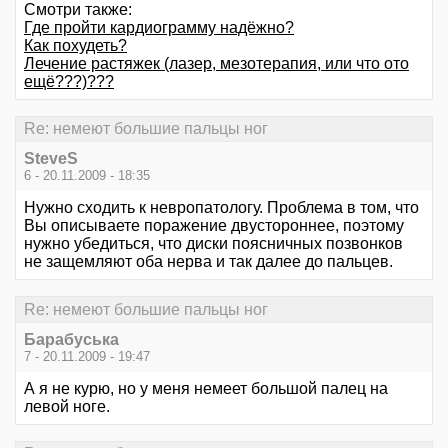
Смотри также:
Где пройти кардиограмму надёжно?
Как похудеть?
Лечение растяжек (лазер, мезотерапия, или что ото
ещё???)???
Re: немеют большие пальцы ног
SteveS
6 - 20.11.2009 - 18:35
Нужно сходить к невропатологу. Проблема в том, что
Вы описываете поражение двустороннее, поэтому
нужно убедиться, что диски поясничных позвонков
не защемляют оба нерва и так далее до пальцев.
Re: немеют большие пальцы ног
Барабуська
7 - 20.11.2009 - 19:47
А я не курю, но у меня немеет большой палец на
левой ноге.