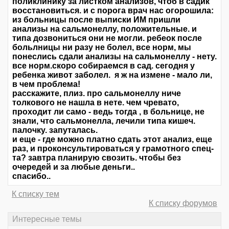
поликлинику за листком анализов, чтоб в садик
восстановиться. и с порога врач нас огорошила:
из больницы после выписки ИМ пришли
анализы на сальмонеллу, положительные. и
типа дозвониться они не могли. ребеок после
больлницы ни разу не болел, все норм, мы
понеслись сдали анализы на сальмонеллу - нету.
все норм.скоро собираемся в сад. сегодня у
ребенка живот заболел. я ж на измене - мало ли,
в чем проблема!
расскажите, плиз. про сальмонеллу ниче
толкового не нашла в нете. чем чревато,
проходит ли само - ведь тогда , в больнице, не
знали, что сальмонелла, лечили типа кишеч.
палочку. запуталась.
и еще - где можно платно сдать этот анализ, еще
раз, и проконсультироваться у грамотного спец-
та? завтра планирую свозить. чтобы без
очередей и за любые деньги..
спасибо..
К списку тем
К списку форумов
Интересные темы