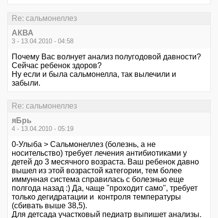
Re: сальмонеллез
АКВА
3 - 13.04.2010 - 04:58
Почему Вас волнует анализ полугодовой давности?
Сейчас ребенок здоров?
Ну если и была сальмонелла, так вылечили и
забыли.
Re: сальмонеллез
яБрь
4 - 13.04.2010 - 05:19
0-Улыба > Сальмонеллез (болезнь, а не
носительство) требует лечения антибиотиками у
детей до 3 месячного возраста. Ваш ребенок давно
вышел из этой возрастой категории, тем более
иммунная система справилась с болезнью еще
полгода назад :) Да, чаще "проходит само", требует
только дегидратации и контроля температуры
(сбивать выше 38,5).
Для детсада участковый педиатр выпишет анализы.