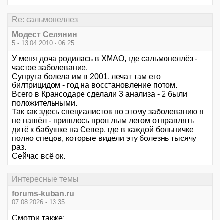
Re: сальмонеллез
Модест Селянин
5 - 13.04.2010 - 06:25
У меня доча родилась в ХМАО, где сальмонеллёз -
частое заболевание.
Супруга болела им в 2001, лечат там его
билтрицидом - год на восстановление потом.
Всего в Крансодаре сделали 3 анализа - 2 были
положительными.
Так как здесь специалистов по этому заболеванию я
не нашёл - пришлось прошлым летом отправлять
дитё к бабушке на Север, где в каждой больничке
полно спецов, которые видели эту болезнь тысячу
раз.
Сейчас всё ок.
Интересные темы
forums-kuban.ru
07.08.2026 - 13:35
Смотри также: