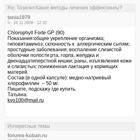
Re: Тозилит.Какие методы лечения эффективны?
tania1979
5 - 16.11.2009 - 12:22
Chlorophyll Forte GP (90)
Показания:общее укрепление организма;
гиповитаминоз; склонность к аллергическим сыпям;
простудные заболевания; воспаление слизистой
оболочки полости рта, горла, желудка и
двенадцатиперстной кишки; раны, изъязвления кожи
и слизистых; пониженная лактация у кормящих
матерей.
Состав:(в одной капсуле): медно-натриевый
хлорофиллин – 50 мг.
Пишите, подскажу где купить.
Татьяна.
kvo100@mail.ru
Интересные темы
forums-kuban.ru