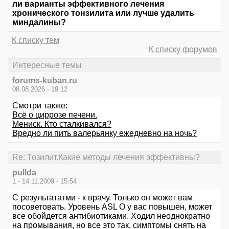
ли варианты эффективного лечения
хронического тонзилита или лучше удалить
миндалины?
К списку тем
К списку форумов
Интересные темы
forums-kuban.ru
08.08.2026 - 19:12
Смотри также:
Всё о циррозе печени.
Мениск. Кто сталкивался?
Вредно ли пить валерьянку ежедневно на ночь?
Re: Тозилит.Какие методы лечения эффективны?
pullda
1 - 14.11.2009 - 15:54
C результататми - к врачу. Только он может вам
посоветовать. Уровень ASL O у вас повышен, может
все обойдется антибиотиками. Ходил неоднократно
на промывания, но все это так, симптомы снять на