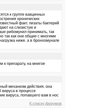
сятся к группе вакцинных
бострения хронических
известный факт. лизаты бактерий
дают на слизистую и
учше рибомунил принимать, так
о так как они общие с многими
нагрузка ниже. а в бронхомунале
и к препарату, на мнигое
сный механизм действия. она
К вируса в процессе
ие вируса, попавшего вам в нос
К списку форумов