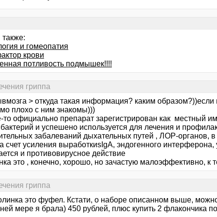
 также:
логия и гомеопатия
фактор крови
нная потливость подмышек!!!!
ечения гриппа
ывмозга > откуда такая информация? каким образом?))если 
мо плохо с ним знакомы)))
-то официально препарат зарегистрирован как местный и
 бактерий и успешено используется для лечения и профила
ительных забалеваний дыхательных путей , ЛОР-органов, в 
за счет усиления выработкиsIgА, эндогенного интерферона,
ается и противовирусное действие
ка это , конечно, хорошо, но зачастую малоэффективно, к т
ечения гриппа
олинка это фуфел. Кстати, о наборе описанном выше, можно 
ней мере я брала) 450 рублей, плюс купить 2 флакончика по