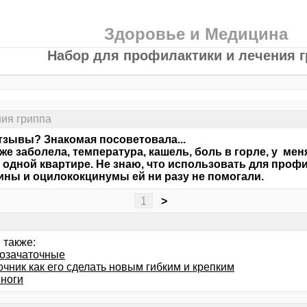
Здоровье и Медицина
Набор для профилактики и лечения г
ния гриппа
тзывы? Знакомая посоветовала...
же заболела, температура, кашель, боль в горле, у мен
 одной квартире. Не знаю, что использовать для профи
ны и оцилококцинумы ей ни разу не помогали.
1
>
 также:
озачаточные
чник как его сделать новым гибким и крепким
 ноги