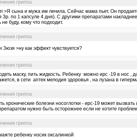
ечения гриппа
ori >Я сына и мужа им лечила. Сейчас мама пьет. Он продаетс
 3р. по 1 капсуле 4 дня). С другими препаратами накладне
 не буду, кому что подходит.
ечения гриппа
и Зюзя >ну как эффект чувствуется?
ечения гриппа
одеть маску, пить жидкость. Ребенку можно ирс -19 в нос , 
кажется, в сети аптек мелодия здоровья , на лузана в гиперм
ечения гриппа
ть хронические болезни носоглотки - ирс-19 может вызвать 
 препаратом нужно быть осторожнее если не хотите пробле
ечения гриппа
мажте ребенку носик оксалинкой