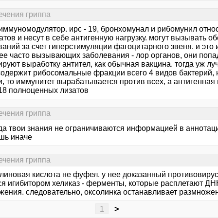
ечения гриппа
 иммуномодулятор. ирс - 19, бронхомунал и рибомунил отно
тов и несут в себе антигенную нагрузку. могут вызывать о
аний за счет гиперстимуляции фагоцитарного звеня. и это 
ее часто вызывающих заболевания - лор органов, они попа
ируют выработку антител, как обычная вакцина. тогда уж л
содержит рибосомальные фракции всего 4 видов бактерий, н
, то иммунитет вырабатывается против всех, а антигенная 
 18 полноценных лизатов
ечения гриппа
гда твои знания не ограничиваются информацией в аннотаци
шь иначе
ечения гриппа
олиновая кислота не фуфел. у нее доказанный противовиру
ся игибитором хеликаз - ферменты, которые расплетают ДН
жения. следовательно, оксолинка останавливает размножен
1
>