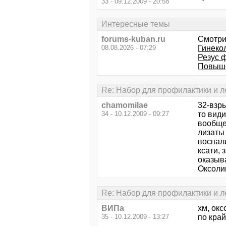
33 - 09.12.2009 - 20:58
Интересные темы
forums-kuban.ru
Смотри
08.08.2026 - 07:29
Гинеко
Резус 
Повыше
Re: Набор для профилактики и л
chamomilae
32-взр
34 - 10.12.2009 - 09:27
то види
вообще
лизаты
воспал
ксати, 
оказыв
Оксолин
Re: Набор для профилактики и л
ВИПа
хм, окс
35 - 10.12.2009 - 13:27
по край