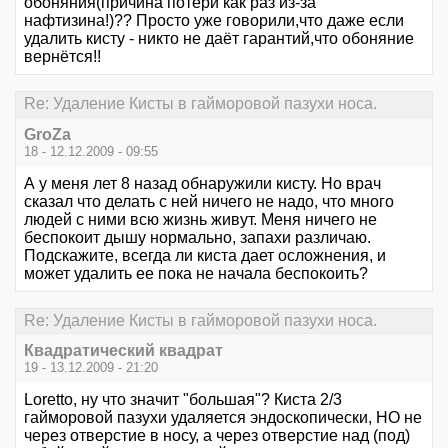
обоняния(причина потери как раз из-за
нафтизина!)?? Просто уже говорили,что даже если
удалить кисту - никто не даёт гарантий,что обоняние
вернётся!!
Re: Удаление Кисты в гайморовой пазухи носа.
GroZa
18 - 12.12.2009 - 09:55
А у меня лет 8 назад обнаружили кисту. Но врач
сказал что делать с ней ничего не надо, что много
людей с ними всю жизнь живут. Меня ничего не
беспокоит дышу нормально, запахи различаю.
Подскажите, всегда ли киста дает осложнения, и
может удалить ее пока не начала беспокоить?
Re: Удаление Кисты в гайморовой пазухи носа.
Квадратический квадрат
19 - 13.12.2009 - 21:20
Loretto, ну что значит "большая"? Киста 2/3
гайморовой пазухи удаляется эндоскопически, НО не
через отверстие в носу, а через отверстие над (под)