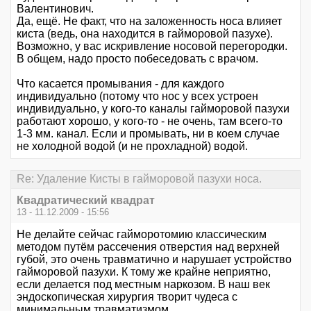
Валентинович.
Да, ещё. Не факт, что на заложенность носа влияет
киста (ведь, она находится в гайморовой пазухе).
Возможно, у вас искривление носовой перегородки.
В общем, надо просто побеседовать с врачом.
Что касается промывания - для каждого
индивидуально (потому что нос у всех устроен
индивидуально, у кого-то каналы гайморовой пазухи
работают хорошо, у кого-то - не очень, там всего-то
1-3 мм. канал. Если и промывать, ни в коем случае
не холодной водой (и не прохладной) водой.
Re: Удаление Кисты в гайморовой пазухи носа.
Квадратический квадрат
13 - 11.12.2009 - 15:56
Не делайте сейчас гайморотомию классическим
методом путём рассечения отверстия над верхней
губой, это очень травматично и нарушает устройство
гайморовой пазухи. К тому же крайне неприятно,
если делается под местным наркозом. В наш век
эндоскопическая хирургия творит чудеса с
минимальным травматизмом.