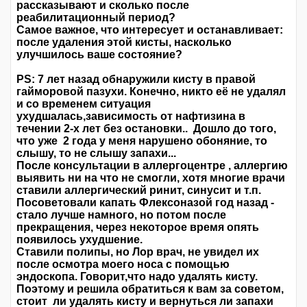
рассказывают и сколько после
реабилитационный период?
Самое важное, что интересует и останавливает:
после удаления этой кисты, насколько
улучшилось ваше состояние?
PS: 7 лет назад обнаружили кисту в правой
гайморовой пазухи. Конечно, никто её не удалял
и со временем ситуация
ухудшалась,зависимость от нафтизина в
течении 2-х лет без остановки.. Дошло до того,
что уже 2 года у меня нарушено обоняние, то
слышу, то не слышу запахи...
После консультации в аллергоцентре , аллергию
выявить ни на что не смогли, хотя многие врачи
ставили аллергический ринит, синусит и т.п.
Посоветовали капать Флексоназой год назад -
стало лучше намного, но потом после
прекращения, через некоторое время опять
появилось ухудшение.
Ставили полипы, но Лор врач, не увидел их
после осмотра моего носа с помощью
эндоскопа. Говорит,что надо удалять кисту.
Поэтому и решила обратиться к вам за советом,
стоит ли удалять кисту и вернуться ли запахи