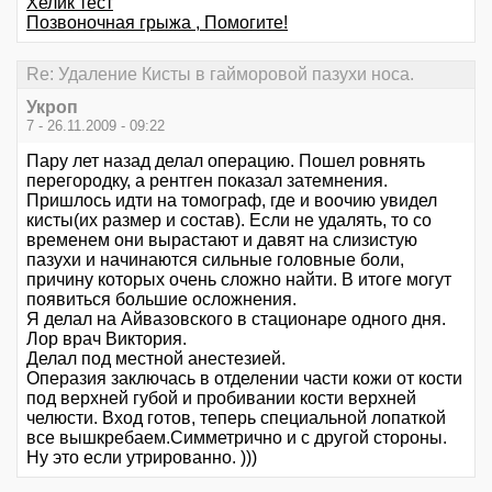
Хелик тест
Позвоночная грыжа , Помогите!
Re: Удаление Кисты в гайморовой пазухи носа.
Укроп
7 - 26.11.2009 - 09:22
Пару лет назад делал операцию. Пошел ровнять
перегородку, а рентген показал затемнения.
Пришлось идти на томограф, где и воочию увидел
кисты(их размер и состав). Если не удалять, то со
временем они вырастают и давят на слизистую
пазухи и начинаются сильные головные боли,
причину которых очень сложно найти. В итоге могут
появиться большие осложнения.
Я делал на Айвазовского в стационаре одного дня.
Лор врач Виктория.
Делал под местной анестезией.
Операзия заключась в отделении части кожи от кости
под верхней губой и пробивании кости верхней
челюсти. Вход готов, теперь специальной лопаткой
все вышкребаем.Симметрично и с другой стороны.
Ну это если утрированно. )))