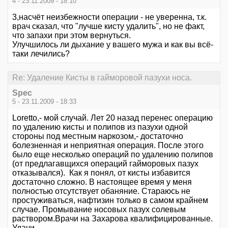
4 - 23.11.2009 - 18:10
3,насчёт неизбежности операции - не уверенна, т.к.
врач сказал, что "лучше кисту удалить", но не факт,
что запахи при этом вернуться.
Улучшилось ли дыхание у вашего мужа и как вы всё-
таки лечились?
Re: Удаление Кисты в гайморовой пазухи носа.
Spec
5 - 23.11.2009 - 18:33
Loretto,- мой случай. Лет 20 назад перенес операцию
по удалению кисты и полипов из пазухи одной
стороны под местным наркозом,- достаточно
болезненная и неприятная операция. После этого
было еще несколько операций по удалению полипов
(от предлагавщихся операций гайморовых пазух
отказывался). Как я понял, от кисты избавится
достаточно сложно. В настоящее время у меня
полностью отсутствует обаняние. Стараюсь не
простуживаться, нафтизин только в самом крайнем
случае. Промывание носовых пазух солевым
раствором.Врачи на Захарова квалифицированные.
Удачи...