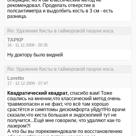
рекомендовал. Проделать отверстие в
полсантиметра и выдолбить кость в 3 см - есть
разница.
Re: Удаление Кисты в гайморовой пазухи носа.
ТАРКР
16 - 11.12.2009 - 20:35
Ну доктору было видней
Re: Удаление Кисты в гайморовой пазухи носа.
Loretto
17 - 12.12.2009 - 07:47
Квадратический квадрат,
спасибо вам! Тоже
сошлись на мнении,что классический метод очень
травмоопасен и не факт, что всё там хорошо
срастётся и симптомы дискомфорта уйдут!Но врачи
сказали,что киста большая и эндоскопией тут не
получится...Ещё мне говорили, что удаляют как-то
лазером?!
А что бы вы порекомендовали по восстановлению