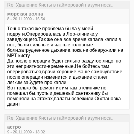
Re: Удаление Кисты в гайморовой пазухи носа.
морская волна
8 - 26.11.2009 - 16:54
Точно такая же проблема была у моей
подруги.Оперировалась в Лор-клинике,у
заведующего.Так же она все время капала капли в
нос, были сильные и частые головные
боли,затрудненное дыхание,пока не обнаружили на
МРТ кисту.
Да,после операции будет сильно раздутое лицо, но
эти неприятности-временные.Не бойтесь там
оперироваться,врачи хорошие.Ваше самочувствие
после операции изменится и дыхание станет
легким,забудете про капли.
Вот только бы ремонтик им там в клинике не
помешал бы,пусть и дешевый,сантехнику бы
поменяли на этажах,палаты освежили.Обстановка
давит.
Re: Удаление Кисты в гайморовой пазухи носа.
астро
9 - 26.11.2009 - 18:02