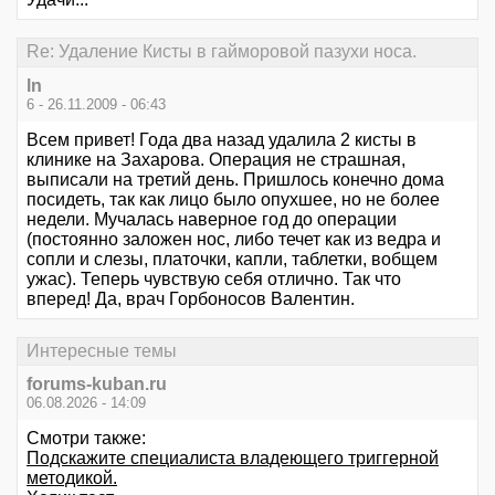
Re: Удаление Кисты в гайморовой пазухи носа.
ln
6 - 26.11.2009 - 06:43
Всем привет! Года два назад удалила 2 кисты в
клинике на Захарова. Операция не страшная,
выписали на третий день. Пришлось конечно дома
посидеть, так как лицо было опухшее, но не более
недели. Мучалась наверное год до операции
(постоянно заложен нос, либо течет как из ведра и
сопли и слезы, платочки, капли, таблетки, вобщем
ужас). Теперь чувствую себя отлично. Так что
вперед! Да, врач Горбоносов Валентин.
Интересные темы
forums-kuban.ru
06.08.2026 - 14:09
Смотри также:
Подскажите специалиста владеющего триггерной
методикой.