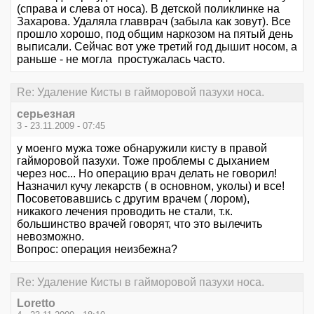
(справа и слева от носа). В детской поликлинке на
Захарова. Удаляла главврач (забыла как зовут). Все
прошло хорошо, под общим наркозом на пятый день
выписали. Сейчас вот уже третий год дышит носом, а
раньше - не могла простужалась часто.
Re: Удаление Кисты в гайморовой пазухи носа.
серьезная
3 - 23.11.2009 - 07:45
у моенго мужа тоже обнаружили кисту в правой
гайморовой пазухи. Тоже проблемы с дыханием
через нос... Но операцию врач делать не говорил!
Назначил кучу лекарств ( в основном, уколы) и все!
Посоветовавшись с другим врачем ( лором),
никакого лечения проводить не стали, т.к.
большинство врачей говорят, что это вылечить
невозможно.
Вопрос: операция неизбежна?
Re: Удаление Кисты в гайморовой пазухи носа.
Loretto