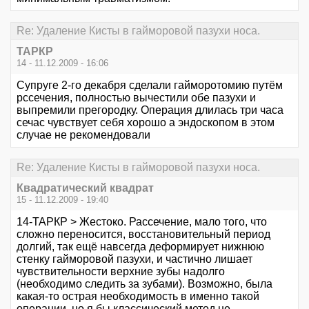
Re: Удаление Кисты в гайморовой пазухи носа.
ТАРКР
14 - 11.12.2009 - 16:06
Супруге 2-го декабря сделали гайморотомию путём
рссечения, полностью вычестили обе пазухи и
выпремили прегородку. Операция длилась три часа
сечас чувствует себя хорошо а эндоскопом в этом
случае не рекомендовали
Re: Удаление Кисты в гайморовой пазухи носа.
Квадратический квадрат
15 - 11.12.2009 - 19:40
14-ТАРКР > Жестоко. Рассечение, мало того, что
сложно переносится, восстановительный период
долгий, так ещё навсегда деформирует нижнюю
стенку гайморовой пазухи, и частично лишает
чувствительности верхние зубы надолго
(необходимо следить за зубами). Возможно, была
какая-то острая необходимость в именно такой
операции, но я бы классический метод не