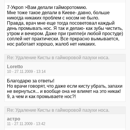
7-Укроп >Вам делали гайморотомию.
Мне тоже такое делали в Киеве- давно, больше
никогда никаких проблем с носом не было.
Правда, врач мне еще тогда посоветовал каждый
день промывать нос. Я так и делаю- как зубы чистить,
утром и вечером. Даже при гриппе(и любой простуде)
соплей нет практически. Все пркрасно вымывается,
нос работает хорошо, жалоб нет никаких.
Re: Удаление Кисты в гайморовой пазухи носа.
Loretto
10 - 27.11.2009 - 13:14
Благодарю за ответы!
Но врачи говорят, что даже если кисту убрать, запахи
не вернуться... и вообще она не влияет на это никак!
9, а чем и как промываете нос?!
Re: Удаление Кисты в гайморовой пазухи носа.
астро
11 - 27.11.2009 - 13:42