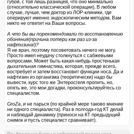
губой, с той лишь разницей, что оно минмально
(относительно классической операции). В любом
случае, лучше, чем доктор из ЛОР-клиники, где
оперируют именно эндоскопическим методом, Вам
никто не ответит на Ваши вопросы.
А что бы вы порекомендовали по восстановлению
обоняния(причина потери как раз из-за
нафтизина!)?
Я не врач, поэтому посоветовать ничего не могу.
Просто имел неудачу столкнуться с сабжевыми
вопросами. Может быть какая-нибудь простенькая
дыхательная гимнастика, которая, прежде всего,
востребует и затем восстановит функции носа. Да и
нафтизин из организма (теоретически) надо бы
вывести, курс того же Энтеросгеля пропить, но,
опять же, это мои догадки, проконсультируйтесь со
специалистом.
GroZa
, и не парься (по крайней мере таково мнение
ни одного специалиста). Раз в полгода-год КТ делай
и наблюдай динамику (приноси на КТ предыдущий
снимок и пусть специалист сравнивает).