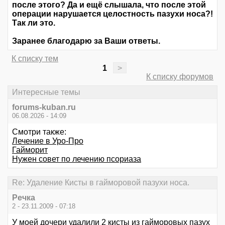
после этого? Да и ещё слышала, что после этой
операции нарушается целостность пазухи носа?!
Так ли это.
Заранее благодарю за Ваши ответы.
К списку тем
1
>
К списку форумов
Интересные темы
forums-kuban.ru
06.08.2026 - 14:09
Смотри также:
Лечение в Уро-Про
Гайморит
Нужен совет по лечению псориаза
Re: Удаление Кисты в гайморовой пазухи носа.
Речка
2 - 23.11.2009 - 07:18
У моей дочери удалили 2 кисты из гайморовых пазух