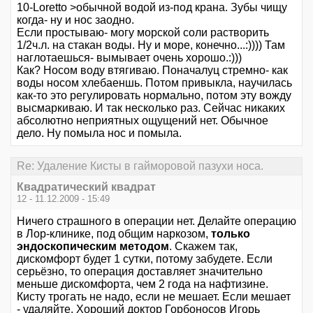
10-Loretto >обычной водой из-под крана. Зубы чищу
когда- ну и нос заодно.
Если простываю- могу морской соли растворить
1/2ч.л. на стакан воды. Ну и море, конечно...:)))) Там
наглотаешься- вымывает очень хорошо.:)))
Как? Носом воду втягиваю. Поначалуц стремно- как
воды носом хлебаеншь. Потом привыкла, научилась
как-то это регулировать нормально, потом эту вожду
высмаркиваю. И так несколько раз. Сейчас никаких
абсолютно неприятных ощущений нет. Обычное
дело. Ну помыла нос и помыла.
Re: Удаление Кисты в гайморовой пазухи носа.
Квадратический квадрат
12 - 11.12.2009 - 15:49
Ничего страшного в операции нет. Делайте операцию
в Лор-клинике, под общим наркозом,
только
эндоскопическим методом
. Скажем так,
дискомфорт будет 1 сутки, потому забудете. Если
серьёзно, то операция доставляет значительно
меньше дискомфорта, чем 2 года на нафтизине.
Кисту трогать не надо, если не мешает. Если мешает
- удаляйте. Хороший доктор Горбоносов Игорь