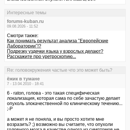
Интересные темы
forums-kuban.ru
09.08.2026 - 11:52
Смотри также:
Как понимать результат анализа "Европейские
Лаборатории"!?
Подрезку уздечки языка у взрослых делают?
Расскажите про уретроскопию...
Re: головокружения частые что это может быть?
ёжик в тумане
7 - 13.04.2010 - 18:41
6 - raton, голова - это такая специфическая
локализация, которая сама по себе зачастую делает
опухоль злокачественной по клиническому течению...
;-Р
а может я не поняла, и вы просто хотите мне
возразить? ;) возможно вы считаете, что опухоли
головного мозга в качестве одного из симптомов не