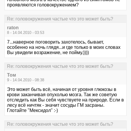
проявляются головокружением?
Re: головокружения частые что это может быть?
raton
8 - 14.04.2010 - 03:53
7...наверное поговорить захотелось, бывает,
особенно на ночь глядя...и где только в моих словах
Вы увидели возражение, не пойму.))))
Re: головокружения частые что это может быть?
Том
9 - 14.04.2010 - 08:38
Это может быть всё, начиная от уровня глюкозы в
крови заканчивая опухолью мозга. Так же советую
отследить как Вы себя чувствуете на природе. Если в
лесу всё ничтяк - значит сосуды ГМ засраны.
Глотайте "Мексидол" :-)
Re: головокружения частые что это может быть?