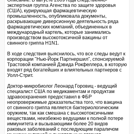
экспертная группа Агенства по защите здоровья
(США), курирующая фармацевтическую
промышленность, опубликовала документы,
раскрывающие диверсионную деятельность ряда
фармацевтических компаний, объединенных в
международный картель, которые занимались
производством высокотоксичной вакцины от
свинного гриппа Н1N1.
В ходе следствия выяснилось, что все следы ведут к
корпорации "Нью-Йорк Партнершил", спонсируемой
Трастовой компанией Дэвида Рокфеллера, в которую
входят ряд богатейших и влиятельных партнеров с
Уолл-Стрит.
Доктор-микробиолог Леонард Горовиц - ведущий
специалист США по медикаментам и продуктам
здравоохранения предоставил в ФБР
неопровержимые доказательства того, что вакцина
от свинного гриппа является бактериологическим
оружием, так как смешана с высокотоксичными
веществами, неизбежно ведущими к полной потере
иммунитета и вызывающими более 20 видов
раковых заболеваний с последующим параличом