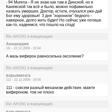
- 94 Murena - Я не знаю как там в Динской, но в
Каневской так всё и было, можно пофамильно
назвать умерших. Доктор, кстати, очухался уже-дай
Бог ему здоровья! 3 дня "хоронили" бедного -
наверное, долго жить будет! Но сейчас уже потише
как-то, надеемся, что пошло на спад!
Re: AH1N1 и вакцинация
Аннанашее
111 - 22.12.2009 - 19:44
А мазь виферон равносильна оксолинке?
Re: AH1N1 и вакцинация
взрывмозга
112 - 22.12.2009 - 19:56
111 - совсем разный механизм действия. мажте
вифероном. тож не плохо
Re: AH1N1 и вакцинация
взрывмозга