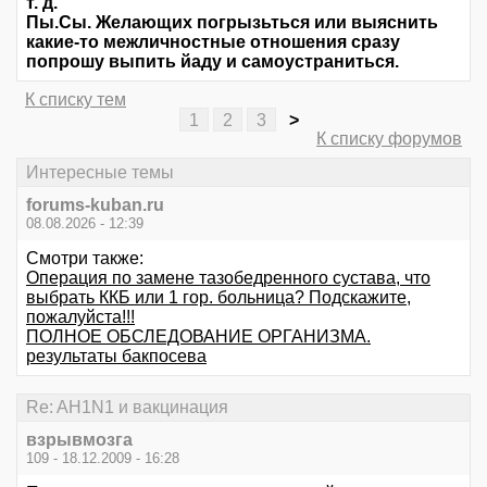
т. д.
Пы.Сы. Желающих погрызьться или выяснить
какие-то межличностные отношения сразу
попрошу выпить йаду и самоустраниться.
К списку тем
1
2
3
>
К списку форумов
Интересные темы
forums-kuban.ru
08.08.2026 - 12:39
Смотри также:
Операция по замене тазобедренного сустава, что
выбрать ККБ или 1 гор. больница? Подскажите,
пожалуйста!!!
ПОЛНОЕ ОБСЛЕДОВАНИЕ ОРГАНИЗМА.
результаты бакпосева
Re: AH1N1 и вакцинация
взрывмозга
109 - 18.12.2009 - 16:28