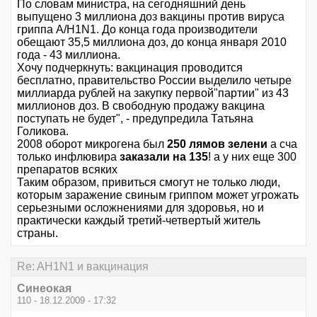
По словам министра, на сегодняшний день
выпущено 3 миллиона доз вакцины против вируса
гриппа А/Н1N1. До конца года производители
обещают 35,5 миллиона доз, до конца января 2010
года - 43 миллиона.
Хочу подчеркнуть: вакцинация проводится
бесплатно, правительство России выделило четыре
миллиарда рублей на закупку первой"партии" из 43
миллионов доз. В свободную продажу вакцина
поступать не будет", - предупредила Татьяна
Голикова.
2008 оборот микрогена был
250 лямов зелени
а сча
только инфлювира
заказали на 135
! а у них еще 300
препаратов всяких
Таким образом, привиться смогут не только люди,
которым заражение свиным гриппом может угрожать
серьезными осложнениями для здоровья, но и
практически каждый третий-четвертый житель
страны.
Re: AH1N1 и вакцинация
Синеокая
110 - 18.12.2009 - 17:32