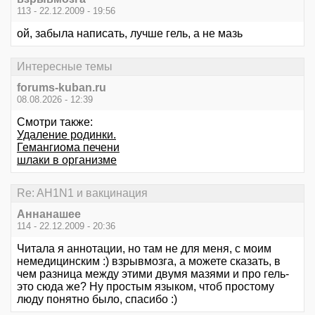
113 - 22.12.2009 - 19:56
ой, забыла написать, лучше гель, а не мазь
Интересные темы
forums-kuban.ru
08.08.2026 - 12:39
Смотри также:
Удаление родинки.
Гемангиома печени
шлаки в организме
Re: AH1N1 и вакцинация
Аннанашее
114 - 22.12.2009 - 20:36
Читала я аннотации, но там не для меня, с моим
немедицинским :) взрывмозга, а можете сказать, в
чем разница между этими двумя мазями и про гель-
это сюда же? Ну простым языком, чтоб простому
люду понятно было, спасибо :)