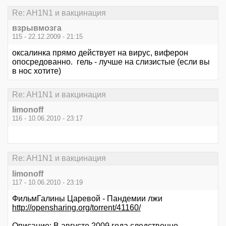
Re: AH1N1 и вакцинация
взрывмозга
115 - 22.12.2009 - 21:15
оксалинка прямо действует на вирус, виферон
опосредованно. гель - лучше на слизистые (если вы
в нос хотите)
Re: AH1N1 и вакцинация
limonoff
116 - 10.06.2010 - 23:17
Re: AH1N1 и вакцинация
limonoff
117 - 10.06.2010 - 23:19
ФильмГалины Царевой - Пандемии лжи
http://opensharing.org/torrent/41160/
Описание: В августе 2009 года следственно-