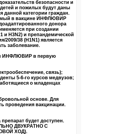
доказательств безопасности и
етей и пожилых будут даны
 данной категории граждан.
уемый в вакцине ИНФЛЮВИР
одоадаптированного донора
рименяется при создании
 и Н3N2) и препандемической
/2009/38 (H1N1) является
ть заболевание.
ны ИНФЛЮВИР в первую
ктрообеспечение, связь);
денты 5-6-го курсов медвузов;
 заботящиеся о младенцах
ровольной основе. Для
ть проведения вакцинации.
препарат будет доступен.
ЬНО ДВУКРАТНО С
ОВОЙ ХОД).