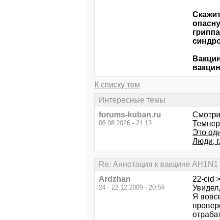
Скажит
опасну
гриппа
синдро
Вакцин
вакцин
К списку тем
Интересные темы
forums-kuban.ru
Смотри
06.08.2026 - 21:13
Темпер
Это оди
Люди, г
Re: Аннотация к вакцине AH1N1
Ardzhan
22-cid 
24 - 22.12.2009 - 20:59
Увидел,
Я вовс
провер
отраба