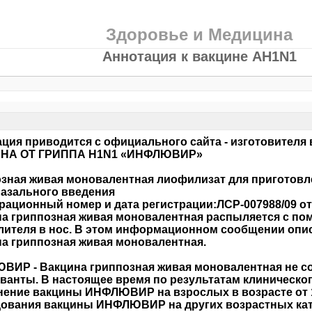
Здоровье и Медицина
Аннотация к вакцине AH1N1
ция приводится с официального сайта - изготовителя
НА ОТ ГРИППА H1N1 «ИНФЛЮВИР»
зная живая моновалентная лиофилизат для приготовл
азального введения
рационный номер и дата регистрации:ЛСР-007988/09 от 
а гриппозная живая моновалентная распыляется с п
лителя в нос. В этом информационном сообщении оп
а гриппозная живая моновалентная.
ИР - Вакцина гриппозная живая моновалентная не со
ванты. В настоящее время по результатам клиническо
ение вакцины ИНФЛЮВИР на взрослых в возрасте от 18
ования вакцины ИНФЛЮВИР на других возрастных катего