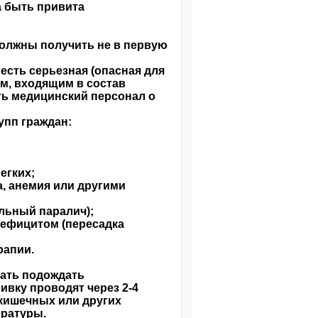
а быть привита
должны получить не в первую
сть серьезная (опасная для
ам, входящим в состав
ть медицинский персонал о
пп граждан:
егких;
а, анемия или другими
льный паралич);
дефицитом (пересадка
рапии.
ать подождать
ивку проводят через 2-4
кишечных или других
ературы.