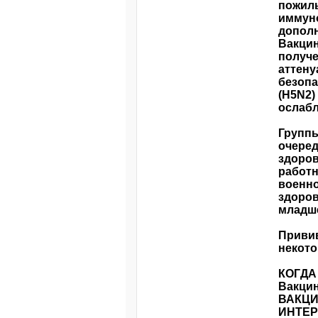
пожилы
иммун
дополн
Вакцин
получе
аттену
безопа
(Н5N2)
ослабл
Групп
очеред
здоров
работн
военно
здоров
младше
Привив
некото
КОГДА
Вакцин
ВАКЦИ
ИНТЕР