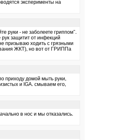
роводятся эксперименты на
те руки - не заболеете гриппом".
е рук защитит от инфекций
не призываю ходить с грязными
евания ЖКТ), но вот от ГРИППа
по приходу домой мыть руки,
изистых и IGA. смываем его,
ачально в нос и мы отказались.