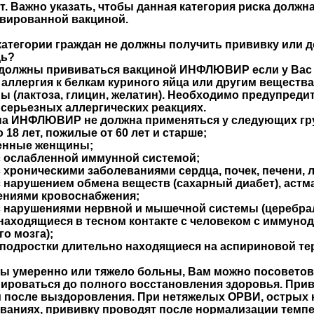
ет. Важно указать, чтобы данная категория риска должн
вированной вакциной.
категории граждан не должны получить прививку или 
дь?
должны прививаться вакциной ИНФЛЮВИР если у Вас е
 аллергия к белкам куриного яйца или другим веществ
ы (лактоза, глицин, желатин). Необходимо предупреди
серьезных аллергических реакциях.
а ИНФЛЮВИР не должна применяться у следующих гру
о 18 лет, пожилые от 60 лет и старше;
енные женщины;
 ослабленной иммунной системой;
 хроническими заболеваниями сердца, почек, печени, л
 нарушением обмена веществ (сахарный диабет), астм
ениями кровоснабжения;
 нарушениями нервной и мышечной системы (церебра
находящиеся в тесном контакте с человеком с иммуно
го мозга);
 подростки длительно находящиеся на аспириновой те
ы умеренно или тяжело больны, Вам можно посоветов
ироваться до полного восстановления здоровья. Прив
 после выздоровления. При нетяжелых ОРВИ, острых 
ваниях, прививку проводят после нормализации темп