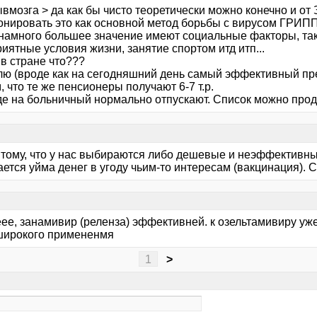
вмозга > да как бы чисто теоретически можно конечно и от 
онировать это как основной метод борьбы с вирусом ГРИПП
 намного большее значение имеют социальные факторы, так
иятные условия жизни, занятие спортом итд итп...
 в стране что???
ю (вроде как на сегодняшний день самый эффективный преп
, что те же пенсионеры получают 6-7 т.р.
де на больничный нормально отпускают. Список можно продо
к тому, что у нас выбираются либо дешевые и неэффективны
ется уйма денег в угоду чьим-то интересам (вакцинация). С
ееее, занамивир (реленза) эффективней. к озельтамивиру у
широкого примененмя
1
>