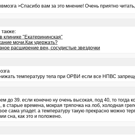
вмозга >Спасибо вам за это мнение! Очень приятно читать, 
 также:
в клинике "Екатерининская"
ание мочи.Как удержать?
зное расширение вен, сосудистые звездочки
озга
снижать температуру тела при ОРВИ если все НПВС запре
чем до 39. если конечно ну очень высокая, под 40, то тогда
 в старые времена, мокрая тряпочка на лоб, холодная грел
вое сама упадет. а температуру такую прекрасно можно тер
ии сна, как это и положено.