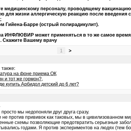
е медицинскому персоналу, проводящему вакцинацию,
ю для жизни аллергическую реакцию после введения 
;
м Гийена-Барре (острый полирадикулит).
а ИНФЛЮВИР может применяться в то же самое время 
. Скажите Вашему врачу
1
>
 также:
атура на фоне приема ОК
н и тот же гормон?,
де купить Арбидол детский до 6 лет?
>
 просто мы недопоняли друг друга сразу.
е не против прививок как таковых, мы в цивилизованном ми
енные схемы позволяющие предотвратить серьезные забол
тывались годами. Я против экспериментов на людях (тем б