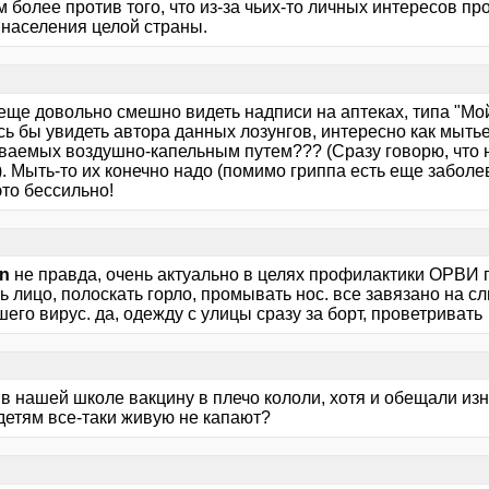
м более против того, что из-за чьих-то личных интересов п
 населения целой страны.
еще довольно смешно видеть надписи на аптеках, типа "Мой
сь бы увидеть автора данных лозунгов, интересно как мыть
ваемых воздушно-капельным путем??? (Сразу говорю, что 
). Мыть-то их конечно надо (помимо гриппа есть еще забол
то бессильно!
n
не правда, очень актуально в целях профилактики ОРВИ 
 лицо, полоскать горло, промывать нос. все завязано на сл
его вирус. да, одежду с улицы сразу за борт, проветривать
 в нашей школе вакцину в плечо кололи, хотя и обещали изн
детям все-таки живую не капают?