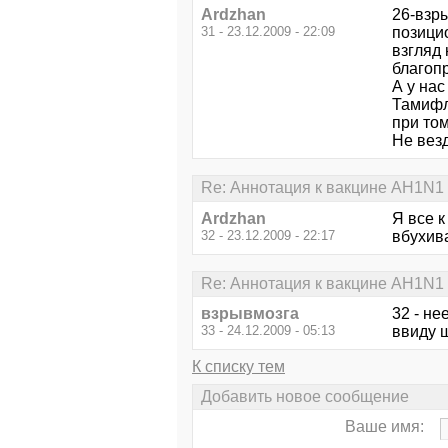
Ardzhan
26-взры
31 - 23.12.2009 - 22:09
позици
взгляд
благопр
А у нас
Тамифл
при том
Не вез
Re: Аннотация к вакцине AH1N1
Ardzhan
Я все 
32 - 23.12.2009 - 22:17
вбухива
Re: Аннотация к вакцине AH1N1
взрывмозга
32 - н
33 - 24.12.2009 - 05:13
ввиду 
К списку тем
Добавить новое сообщение
Ваше имя: