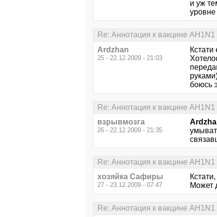
и уж те
уровне
Re: Аннотация к вакцине AH1N1
Ardzhan
Кстати 
25 - 22.12.2009 - 21:03
Хотело
переда
руками
боюсь э
Re: Аннотация к вакцине AH1N1
взрывмозга
Ardzha
26 - 22.12.2009 - 21:35
умывать
связавш
Re: Аннотация к вакцине AH1N1
хозяйка Сафиры
Кстати,
27 - 23.12.2009 - 07:47
Может 
Re: Аннотация к вакцине AH1N1