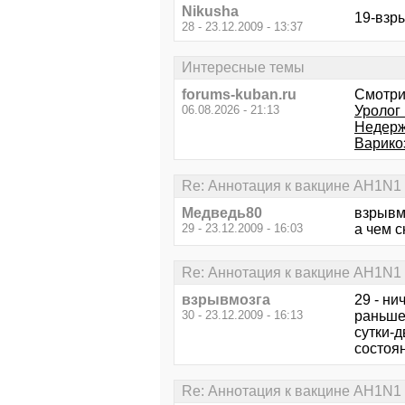
Nikusha
19-взры
28 - 23.12.2009 - 13:37
Интересные темы
forums-kuban.ru
Смотри
06.08.2026 - 21:13
Уролог 
Недерж
Варико
Re: Аннотация к вакцине AH1N1
Медведь80
взрывм
29 - 23.12.2009 - 16:03
а чем 
Re: Аннотация к вакцине AH1N1
взрывмозга
29 - ни
30 - 23.12.2009 - 16:13
раньше,
сутки-д
состоян
Re: Аннотация к вакцине AH1N1