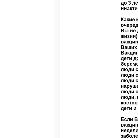
до 3 л
инакти
Какие 
очере
Вы не 
жизни)
вакцин
Ваших 
Вакцин
дети д
берем
люди с
люди с
люди с
наруш
люди с
люди, 
костно
дети и
Если В
вакцин
недели
заболе