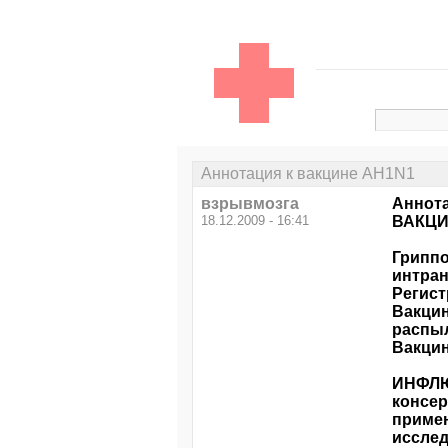
Аннотация к вакцине AH1N1
взрывмозга
Аннота
18.12.2009 - 16:41
ВАКЦИ
Гриппо
интран
Регист
Вакцин
распы
Вакцин
ИНФЛЮВ
консер
примен
исслед