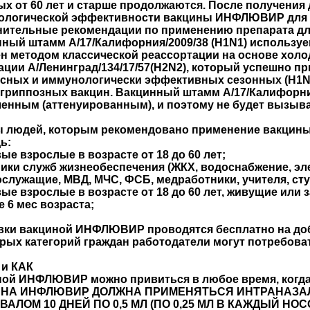
х от 60 лет и старше продолжаются. После получения 
ологической эффективности вакцины ИНФЛЮВИР для д
ительные рекомендации по применению препарата для
ный штамм A/17/Калифорния/2009/38 (H1N1) использ
н методом классической реассортации на основе хол
ации А/Ленинград/134/17/57(H2N2), который успешно п
сных и иммунологически эффективных сезонных (Н1N1
 гриппозных вакцин. Вакцинный штамм A/17/Калифорния
енным (аттенуированным), и поэтому не будет вызыва
ы людей, которым рекомендовано применение вакци
ь:
ые взрослые в возрасте от 18 до 60 лет;
ики служб жизнеобеспечения (ЖКХ, водоснабжение, эле
служащие, МВД, МЧС, ФСБ, медработники, учителя, сту
ые взрослые в возрасте от 18 до 60 лет, живущие или
 6 мес возраста;
ки вакциной ИНФЛЮВИР проводятся бесплатно на доб
рых категорий граждан работодатели могут потребова
 и КАК
ой ИНФЛЮВИР можно привиться в любое время, когда 
НА ИНФЛЮВИР ДОЛЖНА ПРИМЕНЯТЬСЯ ИНТРАНАЗАЛ
ВАЛОМ 10 ДНЕЙ ПО 0,5 МЛ (ПО 0,25 МЛ В КАЖДЫЙ НОС