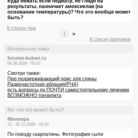
Куда бежать если педиатр, не глядя на
результаты, назначает амоксиклав (на
основании температуры)? Что это вообще может
быть?
К списку тем
1
>
К списку форумов
Интересные темы
forums-kuban.ru
06.08.2026 - 05:07
Смотри также:
Про поддерживающий пояс для спины
Радиочастотная аблация(РЧА)
есть вопросы по ПОЧТИ самостоятельному лечению
ВОЗМОЖНО тонзилита
Re: что это может быть!?
Миневра
13 - 28.12.2009 - 10:50
По поводу скарлатины. Фотографии сыпи