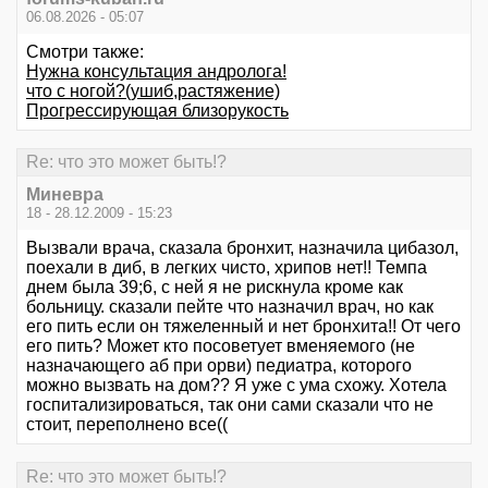
06.08.2026 - 05:07
Смотри также:
Нужна консультация андролога!
что с ногой?(ушиб,растяжение)
Прогрессирующая близорукость
Re: что это может быть!?
Миневра
18 - 28.12.2009 - 15:23
Вызвали врача, сказала бронхит, назначила цибазол,
поехали в диб, в легких чисто, хрипов нет!! Темпа
днем была 39;6, с ней я не рискнула кроме как
больницу. сказали пейте что назначил врач, но как
его пить если он тяжеленный и нет бронхита!! От чего
его пить? Может кто посоветует вменяемого (не
назначающего аб при орви) педиатра, которого
можно вызвать на дом?? Я уже с ума схожу. Хотела
госпитализироваться, так они сами сказали что не
стоит, переполнено все((
Re: что это может быть!?