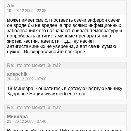
Ale
19 - 28.12.2009 - 22:38
может имеет смысл поставить свечи виферон свечи,
он вроде бы не вреден, а при всяких инфекционных
заболеваниях его назначают. сбивать температуру и
попробовать антигистаминные препараты типа
зиртек, кестин,тавегил и т .д.... ну насчет
антигистаминных не уверенна, а вот свечи думаю
нужно...Выздоравливайте поскорее.
Re: что это может быть!?
anapchik
20 - 29.12.2009 - 07:00
18-Миневра > обратитесь в детскую частную клинику
Здоровье Нации
www.medcentrzn.ru
Re: что это может быть!?
Миневра
21 - 29.12.2009 - 07:46
Всем спасибо за ответы! Мы нашли врача, ситуация