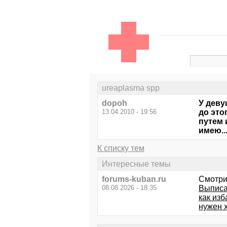
ureaplasma spp
dopoh
У деву
13.04.2010 - 19:56
до это
путем 
имею..
К списку тем
Интересные темы
forums-kuban.ru
Смотри
08.08.2026 - 18:35
Выписал
как из
нужен 