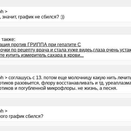
oh >
, значит, график не сбился? :))
 также:
ация против ГРИППА при гепатите С
очки по рецепту врача и стала хуже видеь,глаза очень устаю
е купить измеритель сахара в крови...
h > соглашусь с 13. потом еще молочницу какую нить лечить
отиков разовьется, флору восстанавливать и тд. уреаплаз
отиков и погубленной микрофлоры. не жизнь, а песня.
oh >
ного график сбился?