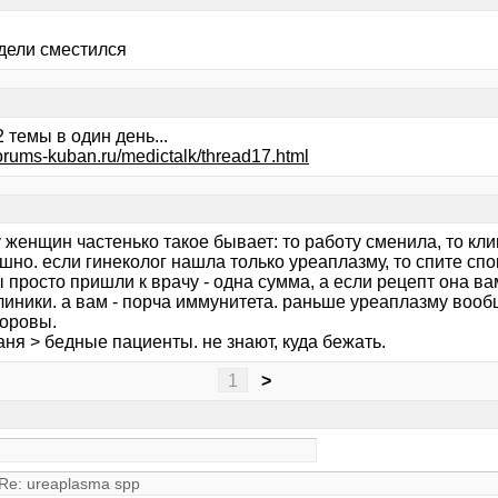
едели сместился
 темы в один день...
/forums-kuban.ru/medictalk/thread17.html
 женщин частенько такое бывает: то работу сменила, то клим
шно. если гинеколог нашла только уреаплазму, то спите спо
 просто пришли к врачу - одна сумма, а если рецепт она ва
линики. а вам - порча иммунитета. раньше уреаплазму вооб
оровы.
ня > бедные пациенты. не знают, куда бежать.
1
>