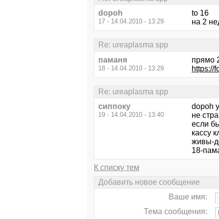
dopoh
to 16
17 - 14.04.2010 - 13:29
на 2 н
Re: ureaplasma spp
паманя
прямо 2
18 - 14.04.2010 - 13:29
https:/
Re: ureaplasma spp
сиппоку
dopoh у
19 - 14.04.2010 - 13:40
не стра
если бы
кассу к
живы-д
18-пама
К списку тем
Добавить новое сообщение
Ваше имя:
Тема сообщения: