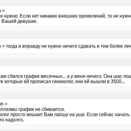
 >
не нужно. Если нет никаких внешних проявлений, то не нуж
и Вашей девушке.
 > тогда и вправду не нужно ничего сдавать и тем более леч
ки сбился график месячных... а у меня ничего. Она шас по
в которые ей прописал гинеколог, они ей вышли в 3500...
oh >
аплазмы график не сбивается.
олог просто вешает Вам лапшу на уши. Если сейчас начать 
Это надолго.