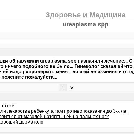
Здоровье и Медицина
ureaplasma spp
шки обнаружили ureaplasma spp назначили лечение... С
го ничего подобного не было... Гинеколог сказал ей чт
и ей надо р=проверить меня... но я ей не изменял и отк
. поясните пожалуйста...
1
>
 также:
и лекарства ребенку, а там противопоказания до 3-х лет.
бавиться от мазолей-натоптышей на пальцах ног?
хороший дерматолог