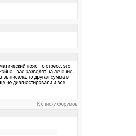
атический пояс, то стресс. это
койно - вас разводят на лечение.
м выписала, то другая сумма в
ще не диагностировали и все
К списку форумов